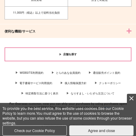
こねこと姫と いちも
こねこの住む家 いち
んじ
もんじ
ユウラク
ユウラク
11,000円（税込）以上で送料当社負担
944
1,150
円
円
（税込）
（税込）
南泉一文字
南泉一文字
便利な機能/サービス
サンプル
サンプル
作品詳細
作品詳細
店舗を探す
WEBSITE利用規約
とらのあな会員規約
通信販売ポイント規約
電子書籍サービス利用規約
個人情報保護方針
クッキーポリシー
特定商取引法に基づく表示
なりすまし・いたずら注文について
For Overseas customer, now you can ship your purchases by using purchases agent
services “AOCS”! Click {more…} for more information …
more
To provide you the best service, this website uses cookies.See our Cookie
Policy to learn more.You must agree to the use of cookies to browse the
website, but you can also refuse the use of some cookies through your browser
settings.
c TORANOANA Inc, All Rights Reserved.
Check our Cookie Policy
Agree and close