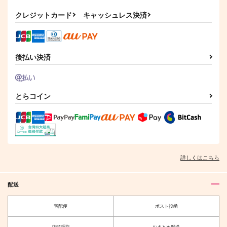
クレジットカード
キャッシュレス決済
猫の耳に念仏 秋
猫の耳に念仏 夏
一文字一家再録集
ketsuban
ketsuban
ketsuban
715
715
3,080
円
円
円
（税込）
（税込）
（税込）
後払い決済
南泉一文字
南泉一文字
南泉一文字
サンプル
サンプル
サンプル
作品詳細
作品詳細
作品詳細
とらコイン
詳しくはこちら
配送
宅配便
ポスト投函
店頭受取
おまとめ配送