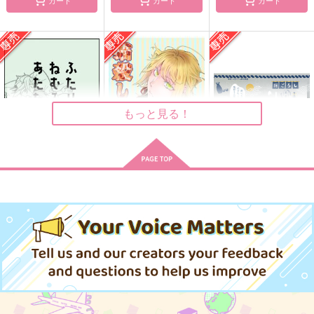
WhenCloudsBreak
にゃんでオレがこんな
【オマケなし】猫殺し
目にッ！！
くんはスキだらけ
アルティメットちく
アルティメットちく
湯屋
わ
わ
755
円
1,100
（税込）
円
（税込）
1,572
円
南泉一文字×山姥切長義
（税込）
南泉一文字×山姥切長義
もっと見る！
南泉一文字×山姥切長義
サンプル
サンプル
サンプル
作品詳細
作品詳細
作品詳細
ふたりでねむるとあた
【オマケなし】猫殺し
酔いどれにゃんこは忘
たかい
くんはスキだらけ
却キス魔
インターチェンジ
湯屋
サイケデリックサラ
ダ
472
755
円
円
専売
専売
（税込）
（税込）
581
刀剣乱舞
刀剣乱舞
円
専売
（税込）
南泉一文字×山姥切長義
南泉一文字×山姥切長義
刀剣乱舞
南泉一文字×山姥切長義
サンプル
サンプル
サンプル