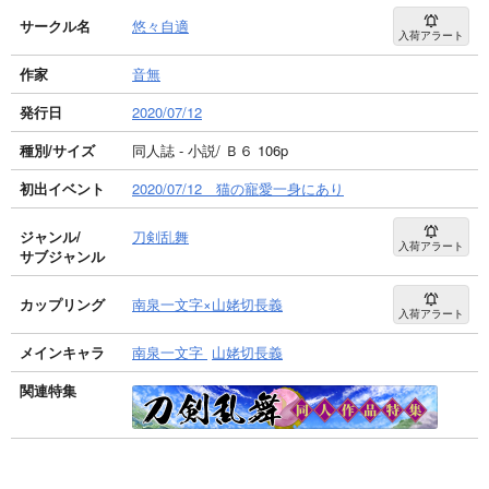
サークル名
悠々自適
入荷アラート
作家
音無
発行日
2020/07/12
種別/サイズ
同人誌 - 小説/ Ｂ６ 106p
初出イベント
2020/07/12 猫の寵愛一身にあり
ジャンル/
刀剣乱舞
入荷アラート
サブジャンル
カップリング
南泉一文字×山姥切長義
入荷アラート
メインキャラ
南泉一文字
山姥切長義
関連特集