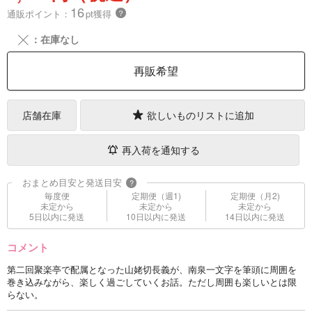
16
通販ポイント：
pt獲得
？
╳
：在庫なし
再販希望
店舗在庫
欲しいものリストに追加
再入荷を通知する
おまとめ目安と発送目安
?
毎度便
定期便（週1)
定期便（月2)
未定から
未定から
未定から
5日以内に発送
10日以内に発送
14日以内に発送
コメント
第二回聚楽亭で配属となった山姥切長義が、南泉一文字を筆頭に周囲を
巻き込みながら、楽しく過ごしていくお話。ただし周囲も楽しいとは限
らない。