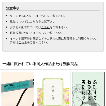
注意事項
キャンセルについては
こちら
をご覧下さい。
返品については
こちら
をご覧下さい。
おまとめ配送については
こちら
をご覧下さい。
再販投票については
こちら
をご覧下さい。
イベント応募券付商品などをご購入の際は毎度便をご利用ください。
詳細は
こちら
をご覧ください。
一緒に買われている同人作品または類似商品