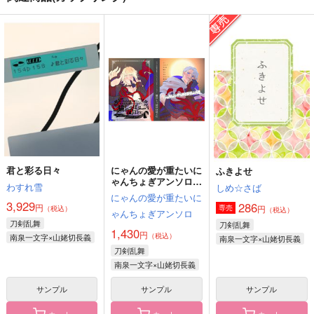
愛猫監査記録 弐
ばからしいくらいのハ
酔いどれにゃんこは忘
ッピーエンドを
却キス魔
チェルニー
白霜亭
サイケデリックサラ
787
円
（税込）
ダ
707
円
（税込）
山姥切長義×南泉一文字
581
山姥切長義×南泉一文字
円
（税込）
南泉一文字×山姥切長義
サンプル
サンプル
サンプル
作品詳細
作品詳細
作品詳細
君と彩る日々
にゃんの愛が重たいに
ふきよせ
ゃんちょぎアンソロジ
わすれ雪
しめ☆さば
ー『猫のしっぽは口ほ
にゃんの愛が重たいに
どに』
3,929
286
円
円
専売
（税込）
（税込）
ゃんちょぎアンソロ
刀剣乱舞
刀剣乱舞
1,430
円
（税込）
南泉一文字×山姥切長義
南泉一文字×山姥切長義
刀剣乱舞
南泉一文字×山姥切長義
サンプル
サンプル
サンプル
カート
カート
カート