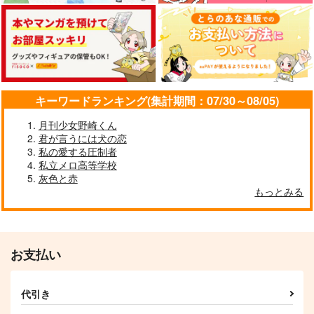
晴れのちはぁと注意報
こねこと競争！いちも
オレ以外のみんながち
んじ
っこい一文字の本-加
空色くれよん
筆版-
ユウラク
10musuB
787
円
（税込）
1,100
472
円
円
（税込）
（税込）
キーワードランキング(集計期間：07/30～08/05)
南泉一文字×山姥切長義
南泉一文字
南泉一文字
月刊少女野崎くん
サンプル
サンプル
サンプル
君が言うには犬の恋
私の愛する圧制者
作品詳細
作品詳細
作品詳細
私立メロ高等学校
灰色と赤
もっとみる
お支払い
代引き