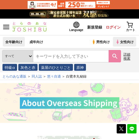
新規登録
ログイン
Language
カート
全年齢向け
成年向け
男性向け
女性向け
詳細
検索
特級α
灰色と赤
薬屋のひとりごと
原神
とらのあな通販
同人誌
悠々自適
白鷺本丸秘録