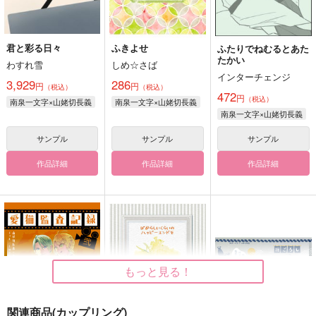
君と彩る日々
ふきよせ
ふたりでねむるとあた
たかい
わすれ雪
しめ☆さば
インターチェンジ
3,929
286
円
円
（税込）
（税込）
472
円
（税込）
南泉一文字×山姥切長義
南泉一文字×山姥切長義
南泉一文字×山姥切長義
サンプル
サンプル
サンプル
作品詳細
作品詳細
作品詳細
もっと見る！
関連商品(カップリング)