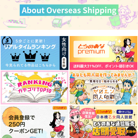
カート
カート
カート
にゃんせんおじさんと
にゃんの愛が重たいに
一文字クライシス
ばぶちょぎ再録集！
ゃんちょぎアンソロジ
ketsuban
ー『猫のしっぽは口ほ
いなかまんじゅう
にゃんの愛が重たいに
どに』
638
円
（税込）
TEAM
ゃんちょぎアンソロ
南泉一文字
3,615
1,430
円
円
（税込）
（税込）
南泉一文字
南泉一文字×山姥切長義
サンプル
サンプル
サンプル
作品詳細
作品詳細
作品詳細