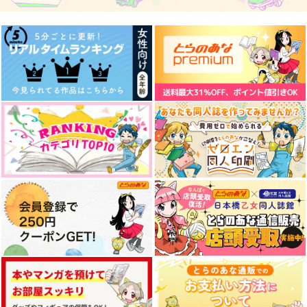
俺の。おれの。
潮騒とうたう
等身大で、愛をうたう
てとら定食
laf
ともつきひかり
629
582
715
円
円
円
（税込）
（税込）
（税込）
牛島若利×及川徹
爆豪勝己×緑谷出久
真波山岳×宮原すずこ
サンプル
サンプル
サンプル
(CD)THE IDOLM@ST
【6pt】【8P小冊子】
ツンにゃん虎徹くんの
ER MILLION LIVE! S
ハッピ～ワニワニ『忠
憂鬱
PECIAL SOLO RECO
犬部下とツンデレ少
作品詳細
作品詳細
作品詳細
3,300
KADOKAWA
一迅社
円
（税込）
RDS 舞浜 歩
尉』(とらのあなBLコ
ミックフェア2026)
0
836
円
円
（税込）
サンプル
サンプル
サンプル
作品詳細
作品詳細
作品詳細
うたうたいのうた伍