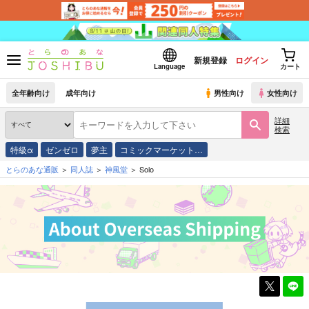
新規登録
ログイン
Language
カート
全年齢向け
成年向け
男性向け
女性向け
詳細
検索
特級α
ゼンゼロ
夢主
コミックマーケット…
とらのあな通販
同人誌
神風堂
Solo