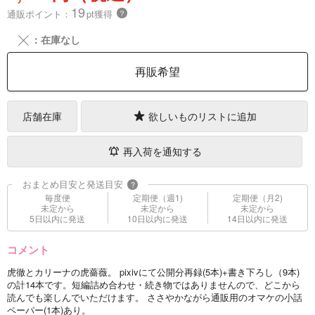
19
通販ポイント：
pt獲得
？
╳
：在庫なし
再販希望
店舗在庫
欲しいものリストに追加
再入荷を通知する
おまとめ目安と発送目安
?
毎度便
定期便（週1)
定期便（月2)
未定から
未定から
未定から
5日以内に発送
10日以内に発送
14日以内に発送
コメント
虎徹とカリーナの虎薔薇。 pixivにて公開分再録(5本)+書き下ろし（9本)
の計14本です。短編詰め合わせ・続き物ではありませんので、どこから
読んでも楽しんでいただけます。 ささやかながら通販用のオマケの小話
ペーパー(1本)あり。