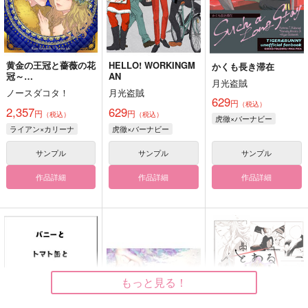
黄金の王冠と薔薇の花
HELLO! WORKINGM
かくも長き滞在
冠～
AN
月光盗賊
Crown & Garland～
ノースダコタ！
月光盗賊
629
円
（税込）
2,357
629
円
円
（税込）
（税込）
虎徹×バーナビー
ライアン×カリーナ
虎徹×バーナビー
サンプル
サンプル
サンプル
作品詳細
作品詳細
作品詳細
もっと見る！