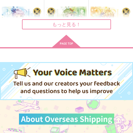
悠悠閑適
波路にふれる
沢川さん２
もっと見る！
椿回廊
Sengiri
てとら定食
385
1,257
609
円
円
円
（税込）
（税込）
（税込）
源清麿×長曽祢虎徹
長曽祢虎徹×源清麿
牛島若利×及川徹
サンプル
サンプル
サンプル
(CD)THE IDOLM@ST
(CD)THE IDOLM@ST
(CD)THE IDOLM@ST
作品詳細
作品詳細
作品詳細
ER MILLION LIVE! S
ER MILLION LIVE! S
ER MILLION LIVE! S
PECIAL SOLO RECO
PECIAL SOLO RECO
PECIAL SOLO RECO
3,300
3,300
3,300
円
円
円
（税込）
（税込）
RDS 真壁瑞希
RDS 島原エレナ
（税込）
RDS 伊吹 翼
サンプル
サンプル
サンプル
作品詳細
作品詳細
作品詳細