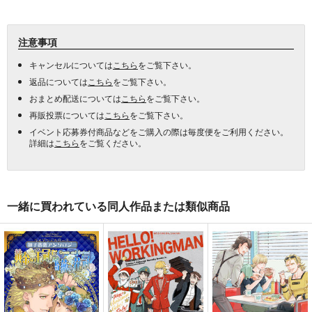
注意事項
キャンセルについては
こちら
をご覧下さい。
返品については
こちら
をご覧下さい。
おまとめ配送については
こちら
をご覧下さい。
再販投票については
こちら
をご覧下さい。
イベント応募券付商品などをご購入の際は毎度便をご利用ください。
詳細は
こちら
をご覧ください。
一緒に買われている同人作品または類似商品