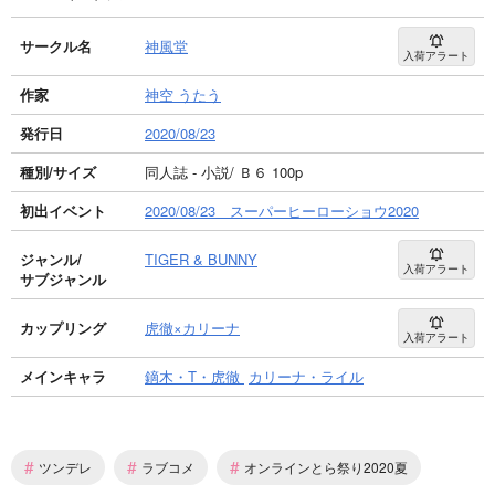
サークル名
神風堂
入荷アラート
作家
神空 うたう
発行日
2020/08/23
種別/サイズ
同人誌 - 小説/ Ｂ６ 100p
初出イベント
2020/08/23 スーパーヒーローショウ2020
ジャンル/
TIGER & BUNNY
入荷アラート
サブジャンル
カップリング
虎徹×カリーナ
入荷アラート
メインキャラ
鏑木・T・虎徹
カリーナ・ライル
#
#
#
ツンデレ
ラブコメ
オンラインとら祭り2020夏