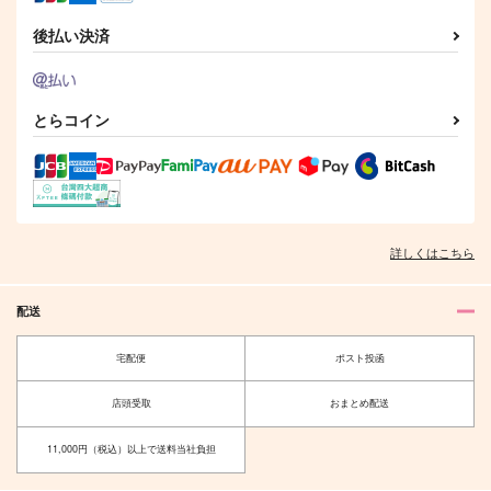
後払い決済
(CD)THE IDOLM@ST
(CD)THE IDOLM@ST
(CD)THE IDOLM@ST
ER MILLION LIVE! S
ER MILLION LIVE! S
ER MILLION LIVE! S
PECIAL SOLO RECO
PECIAL SOLO RECO
PECIAL SOLO RECO
3,300
3,300
3,300
円
円
円
（税込）
（税込）
RDS エミリー スチュ
RDS 高山紗代子
（税込）
RDS 萩原雪歩
アート
とらコイン
サンプル
サンプル
サンプル
作品詳細
作品詳細
作品詳細
詳しくはこちら
配送
宅配便
ポスト投函
店頭受取
おまとめ配送
11,000円（税込）以上で送料当社負担
(CD)THE IDOLM@ST
(CD)THE IDOLM@ST
(CD)THE IDOLM@ST
ER MILLION LIVE! S
ER MILLION LIVE! S
ER MILLION LIVE! S