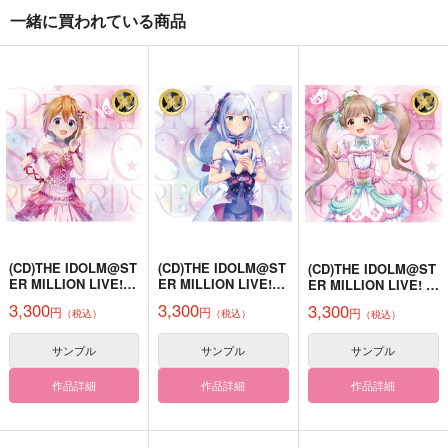
一緒に買われている商品
バニーとトマト缶と異
Veronica
とある本丸百語り
世界転生
螺鈿清麿
八万丸
邪文庫
1,100
1,540
円
円
（税込）
（税込）
250
円
（税込）
蜂須賀虎徹
源清麿×長曽祢虎徹
バーナビー×虎徹
サンプル
サンプル
サンプル
作品詳細
作品詳細
作品詳細
(CD)THE IDOLM@ST
(CD)THE IDOLM@ST
(CD)THE IDOLM@ST
ER MILLION LIVE! S
ER MILLION LIVE! S
ER MILLION LIVE! S
PECIAL SOLO RECO
PECIAL SOLO RECO
PECIAL SOLO RECO
3,300
3,300
3,300
円
円
円
（税込）
（税込）
RDS 馬場このみ
RDS 白石 紬
（税込）
RDS 箱崎星梨花
サンプル
サンプル
サンプル
作品詳細
作品詳細
作品詳細