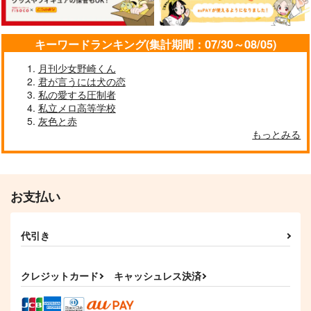
A.C.PAPA's
944
円
（税込）
キーワードランキング(集計期間：07/30～08/05)
佐野万次郎×花垣武道
月刊少女野崎くん
(CD)THE IDOLM@ST
(CD)THE IDOLM@ST
サンプル
(CD)THE IDOLM@ST
君が言うには犬の恋
ER MILLION LIVE! S
ER MILLION LIVE! S
ER MILLION LIVE! S
私の愛する圧制者
PECIAL SOLO RECO
PECIAL SOLO RECO
PECIAL SOLO RECO
作品詳細
3,300
3,300
3,300
円
円
円
（税込）
（税込）
RDS 如月千早
RDS 横山奈緒
（税込）
RDS 北沢志保
私立メロ高等学校
灰色と赤
サンプル
サンプル
サンプル
もっとみる
作品詳細
作品詳細
作品詳細
お支払い
代引き
クレジットカード
キャッシュレス決済