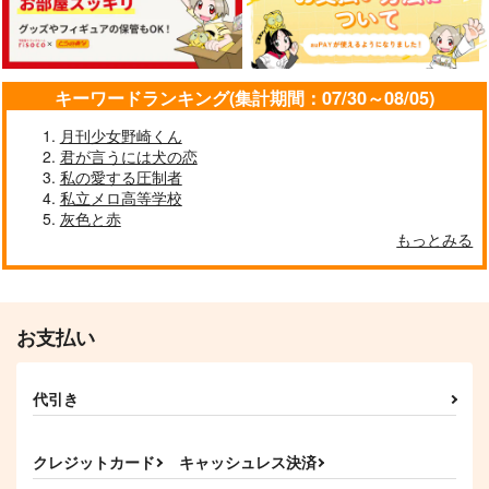
629
629
円
円
（税込）
（税込）
629
円
（税込）
山田利吉×土井半助
山田利吉×土井半助
山田利吉×土井半助
サンプル
サンプル
サンプル
キーワードランキング(集計期間：07/30～08/05)
作品詳細
作品詳細
作品詳細
月刊少女野崎くん
君が言うには犬の恋
私の愛する圧制者
私立メロ高等学校
灰色と赤
もっとみる
俺にだけとくべつ
比翼連理の存在証明
KINGS FREQUENCY
fluffy spica
塩とまと。
散らかるベビー
472
1,887
3,457
円
円
専売
円
専売
（税込）
（税込）
（税込）
あんさんぶるスターズ！
あんさんぶるスターズ！
あんさんぶるスターズ！
お支払い
瀬名泉×月永レオ
瀬名泉×月永レオ
月永レオ×朱桜司
サンプル
サンプル
サンプル
代引き
交点にて
パートナー争奪戦
Awake or asleep
カート
カート
カート
百々
満天のパンケーキ
MiMiMi
クレジットカード
キャッシュレス決済
629
787
629
円
円
円
（税込）
（税込）
（税込）