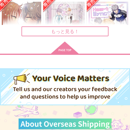
やってろ
mimimi
mimimi
満天のパンケーキ
787
4,715
円
円
（税込）
（税込）
787
円
（税込）
キョウヤ×カラスバ
水戸洋平×三井寿
凪誠士郎×御影玲王
もっと見る！
サンプル
サンプル
サンプル
作品詳細
作品詳細
作品詳細
for you
ラストルックでキスを
Heart Sync
して
miso soup
flake
ponzer
865
820
円
専売
円
専売
（税込）
（税込）
629
円
専売
（税込）
あんさんぶるスターズ！
あんさんぶるスターズ！
あんさんぶるスターズ！
月永レオ×瀬名泉
瀬名泉×鳴上嵐
瀬名泉×鳴上嵐
サンプル
サンプル
サンプル
カート
カート
カート
幸せになれよ！
レモンティーはまだ知
バカンス失敗
らない