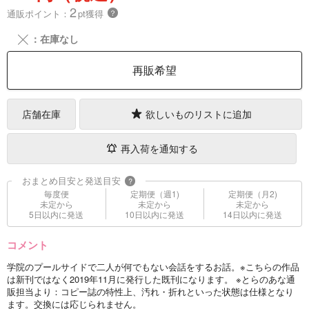
2
通販ポイント：
pt獲得
？
╳
：在庫なし
再販希望
店舗在庫
欲しいものリストに追加
再入荷を通知する
おまとめ目安と発送目安
?
毎度便
定期便（週1)
定期便（月2)
未定から
未定から
未定から
5日以内に発送
10日以内に発送
14日以内に発送
コメント
学院のプールサイドで二人が何でもない会話をするお話。※こちらの作品
は新刊ではなく2019年11月に発行した既刊になります。 ※とらのあな通
販担当より：コピー誌の特性上、汚れ・折れといった状態は仕様となり
ます。交換には応じられません。