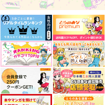
満天のパンケーキ
mimimi
満天のパンケーキ
787
787
円
円
（税込）
（税込）
787
円
（税込）
凪誠士郎×御影玲王
キョウヤ×カラスバ
凪誠士郎×御影玲王
サンプル
サンプル
サンプル
作品詳細
作品詳細
作品詳細
THE WAY YOU STAY
まどろみに染まる
朱桜家訓に学ぶ恋愛メ
ソッド
天泣殺旅行
星屑
アップルポップ
629
787
円
円
専売
専売
（税込）
（税込）
858
円
専売
（税込）
あんさんぶるスターズ！
あんさんぶるスターズ！
あんさんぶるスターズ！
月永レオ×瀬名泉
朔間凛月×瀬名泉
月永レオ×朱桜司
サンプル
サンプル
サンプル
カート
カート
カート
P
again,again!
覚えてないって言わな
いで
333.
333.
333.