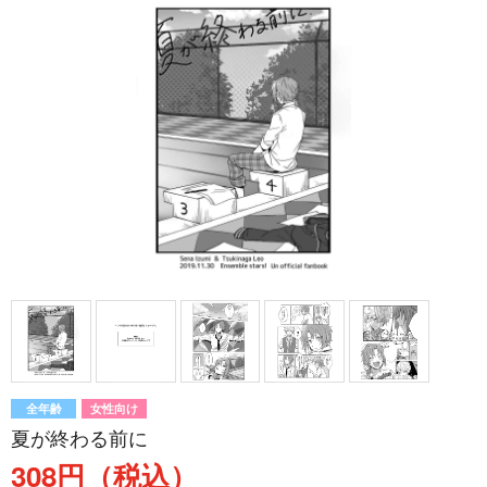
全年齢
女性向け
夏が終わる前に
308円（税込）