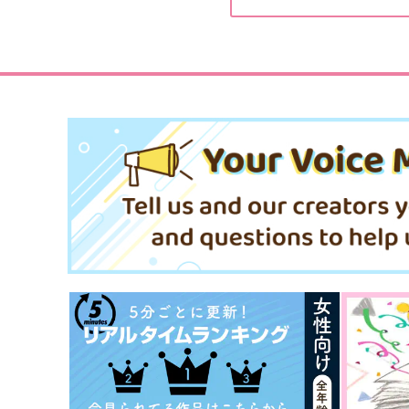
ガッツリお食べなさい！
つまみ
787
円
（税込）
949
円
（税込）
ヴィクトル×勝生勇利
ヴィクトル×勝生勇利
サンプル
作品詳細
サンプル
作品詳細
colorful box
one day,
わた
noisette＋
787
865
円
円
専売
専売
（税込）
（税込）
ユーリ!!! on ICE
ユーリ!!! on ICE
ヴィクトル×勝生勇利
ヴィクトル×勝生勇利
サンプル
カート
サンプル
カー
Eggs
今日もどこかで黒猫は