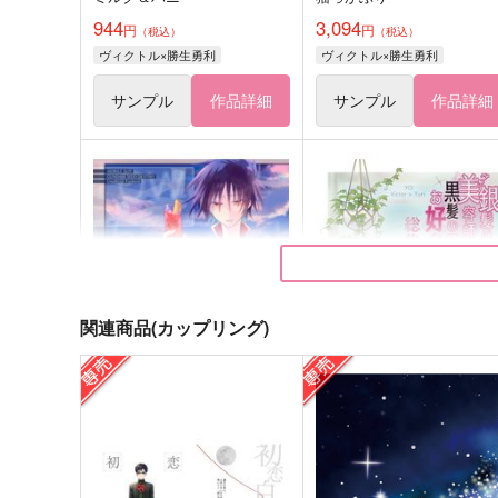
944
3,094
円
円
（税込）
（税込）
ヴィクトル×勝生勇利
ヴィクトル×勝生勇利
サンプル
作品詳細
サンプル
作品詳細
関連商品(カップリング)
あの夜へ つづく海へ
銀髪の美容師は黒髪の子が
好き総集編
かいわれ街道