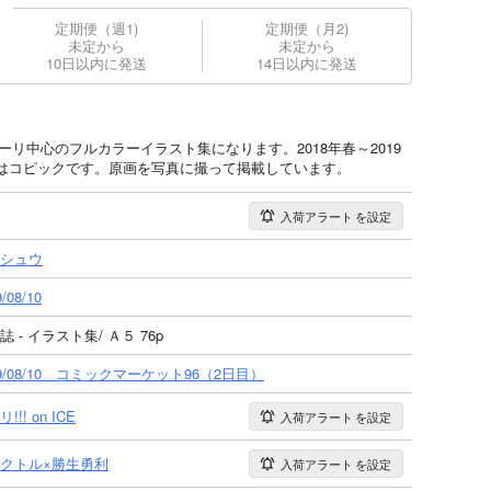
定期便（週1)
定期便（月2)
未定から
未定から
10日以内に発送
14日以内に発送
ーリ中心のフルカラーイラスト集になります。2018年春～2019
はコピックです。原画を写真に撮って掲載しています。
入荷アラート
を設定
シュウ
/08/10
誌 - イラスト集/ Ａ５ 76p
19/08/10 コミックマーケット96（2日目）
!!! on ICE
入荷アラート
を設定
クトル×勝生勇利
入荷アラート
を設定