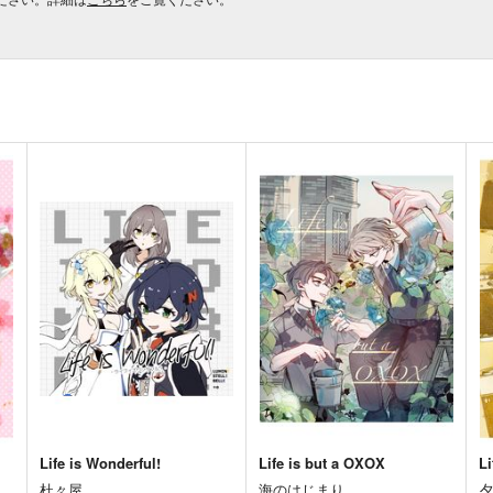
Life is Wonderful!
Life is but a OXOX
L
杜々屋
海のはじまり