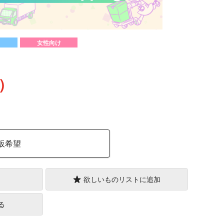
女性向け
込）
販希望
欲しいものリストに追加
る