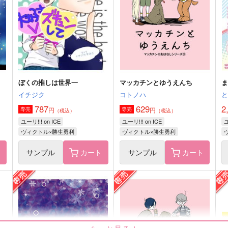
2,463
1,642
1
円
円
（税込）
（税込）
勝生勇利×ヴィクトル
ヴィクトル×勝生勇利
サンプル
作品詳細
サンプル
作品詳細
ぼくの推しは世界一
マッカチンとゆうえんち
ま
イチジク
コトノハ
787
629
2
円
円
専売
専売
（税込）
（税込）
ユーリ!!! on ICE
ユーリ!!! on ICE
ユ
ヴィクトル×勝生勇利
ヴィクトル×勝生勇利
ト
サンプル
カート
サンプル
カート
マッカチンと謎解きゲーム
HUG×KISS
Y