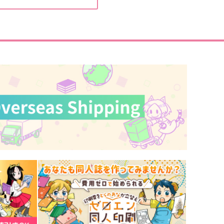
気分次第
ellow Rain
787
円
（税込）
,415
円
（税込）
ヴィクトル×勝生勇利
ヴィクトル×勝生勇利
サンプル
作品詳細
サンプル
作品詳細
あれはワラスボだよ、と彼は
Lost something
言った
イチジク
西方河天国
787
円
専売
（税込）
472
円
専売
（税込）
ユーリ!!! on ICE
ーリ!!! on ICE
ヴィクトル×勝生勇利
ヴィクトル×勝生勇利
サンプル
カート
サンプル
カート