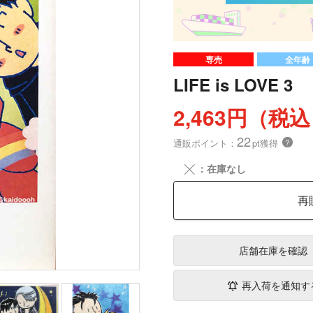
専売
全年齢
LIFE is LOVE 3
2,463円（税
22
通販ポイント：
pt獲得
？
╳
：在庫なし
再
店舗在庫
を確認
再入荷を通知す