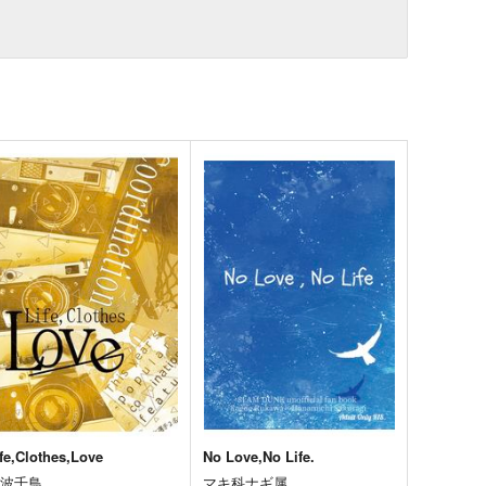
ife,Clothes,Love
No Love,No Life.
夕波千鳥
マキ科ナギ属