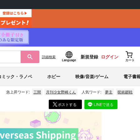
新規登録
ログイン
詳細
検索
Language
カート
コミック・ラノベ
ホビー
映像/音楽/ゲーム
電子書
急上昇ワード:
三間
月刊少女野崎くん
人気ワード:
夢主
呪術廻戦
ポストする
LINEで送る