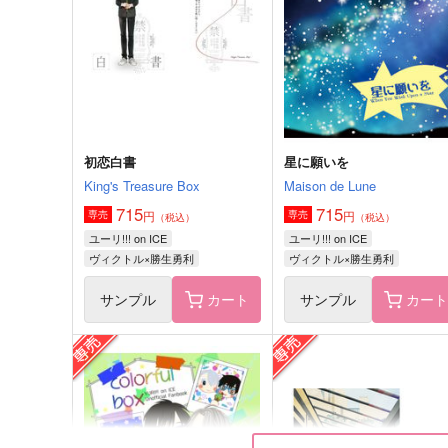
すずめのがっこう
1,287
円
（税込）
2,200
円
（税込）
シン×アスラン
ヴィクトル×勝生勇利
サンプル
作品詳細
サンプル
作品詳細
初恋白書
星に願いを
King's Treasure Box
Maison de Lune
715
715
円
円
専売
専売
（税込）
（税込）
ユーリ!!! on ICE
ユーリ!!! on ICE
ヴィクトル×勝生勇利
ヴィクトル×勝生勇利
サンプル
カート
サンプル
カー
浮かれコーチははなれずにそ
犬のきもち
ばにいたい!!