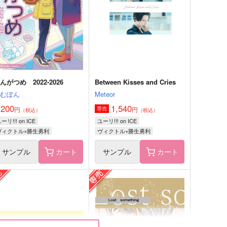
,100
150
円
円
（税込）
（税込）
ヴィクトル×勝生勇利
ヴィクトル×勝生勇利
サンプル
作品詳細
サンプル
作品詳細
んがつめ 2022-2026
Between Kisses and Cries
とむぽん
Meteor
,200
1,540
円
円
専売
（税込）
（税込）
ーリ!!! on ICE
ユーリ!!! on ICE
ヴィクトル×勝生勇利
ヴィクトル×勝生勇利
サンプル
カート
サンプル
カート
OI師弟と聖地巡礼スペイン
インキュバス勇利くんの憂鬱
旅