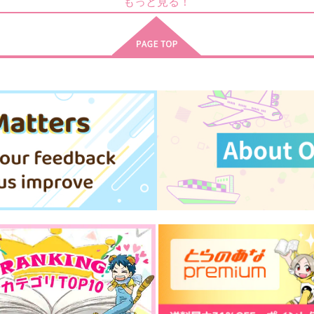
もっと見る！
コトノハ
D.T.
M
787
315
円
円
（税込）
（税込）
1
ヴィクトル×勝生勇利
ヴィクトル×勝生勇利
サンプル
作品詳細
サンプル
作品詳細
The Final Season, and then
マッカチンとワークショップ
…
コトノハ
Maison de Lune
472
円
専売
（税込）
2,357
円
専売
（税込）
ユーリ!!! on ICE
ユーリ!!! on ICE
ユ
ヴィクトル×勝生勇利
ヴィクトル×勝生勇利
ト
サンプル
カート
サンプル
カート