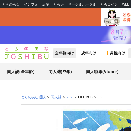
とらのあな
インフォ
店舗
とら婚
サークルポータル
とらコイン
WE
全年齢向け
成年向け
男性向け
同人誌(全年齢)
同人誌(成年)
同人特集(Vtuber)
とらのあな通販
同人誌
797
LIFE is LOVE 3