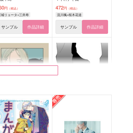
60
472
円
円
（税込）
（税込）
宮城リョータ×三井寿
流川楓×桜木花道
サンプル
作品詳細
サンプル
作品詳細
さよなら、ジークムント
About 10 Years Later
oisette＋
Abyss