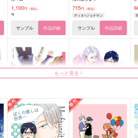
1,100
715
6
円
円
（税込）
（税込）
蛍
ディオ×ジョナサン
サンプル
作品詳細
サンプル
作品詳細
もっと見る！
お
Ever Lasting L
八ヶ月の自覚
カツ丼マン's
EA
n