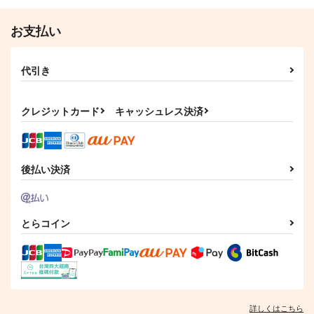
お支払い
代引き
クレジットカード
キャッシュレス決済
後払い決済
花の嵐の夢の後の
花群冬芽のダイエット
花待ち道中
宣言！
みちゆき
橙
痔がつらい
1,297
1,100
円
円
（税込）
とらコイン
（税込）
472
円
（税込）
大倶利伽羅×鶴丸国永
不死川実弥×冨岡義勇
花群冬芽
サンプル
サンプル
サンプル
作品詳細
作品詳細
作品詳細
詳しくはこちら