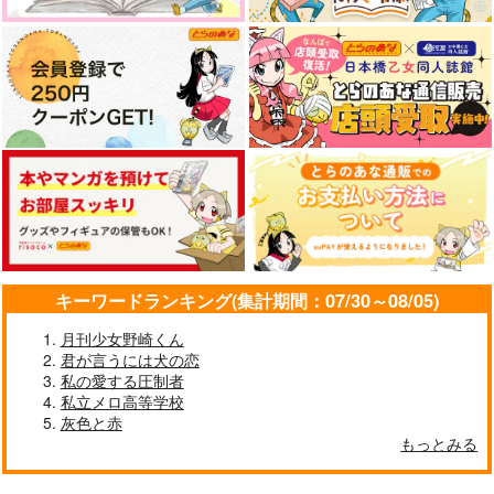
作品詳細
作品詳細
作品詳細
キーワードランキング(集計期間：07/30～08/05)
tender
花呪言１
ラベンダーの花言葉
月刊少女野崎くん
glimmer
+α
GYU-HI
君が言うには犬の恋
944
944
1,045
私の愛する圧制者
円
円
円
（税込）
（税込）
（税込）
私立メロ高等学校
成田狂児×岡聡実
五条悟×虎杖悠仁
ヒースクリフ×シノ
灰色と赤
もっとみる
サンプル
サンプル
サンプル
作品詳細
作品詳細
作品詳細