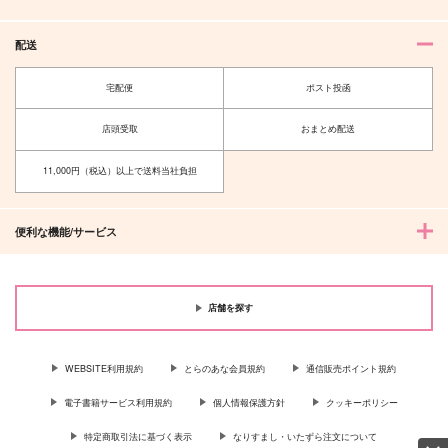
配送
宅配便
ポスト投函
店頭受取
おまとめ配送
11,000円（税込）以上で送料当社負担
花明のルミエ
花丸よりもたいせつな
便利な機能/サービス
こと
little prince
あおいろ雑貨店
629
円
（税込）
858
円
（税込）
店舗を探す
シノ×ヒースクリフ
土井半助
サンプル
サンプル
WEBSITE利用規約
とらのあな会員規約
通信販売ポイント規約
作品詳細
作品詳細
電子書籍サービス利用規約
個人情報保護方針
クッキーポリシー
特定商取引法に基づく表示
なりすまし・いたずら注文について