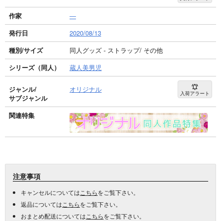
作家
―
発行日
2020/08/13
種別/サイズ
同人グッズ - ストラップ/ その他
シリーズ（同人）
蔵人美男児
ジャンル/
オリジナル
入荷アラート
サブジャンル
関連特集
注意事項
キャンセルについては
こちら
をご覧下さい。
返品については
こちら
をご覧下さい。
おまとめ配送については
こちら
をご覧下さい。