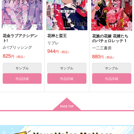
インドラ
インドラ
インドラ
サンプル
サンプル
サンプル
作品詳細
作品詳細
作品詳細
花金ラブアクシデン
花神と蛮王
花族の花嫁 花婿たち
ト!
のバチェロレッテ 1
リブレ
Jパブリッシング
一二三書房
944
円
（税込）
825
880
円
円
（税込）
（税込）
サンプル
サンプル
サンプル
作品詳細
作品詳細
作品詳細
ふわふわクッションス
ふわふわクッションス
このこねこのこ
トラップ２
トラップ1
花と鳩
Yuuuuto*pia
Yuuuuto*pia
472
円
（税込）
755
755
円
円
（税込）
（税込）
爆豪勝己×轟焦凍
七海建人
七海建人