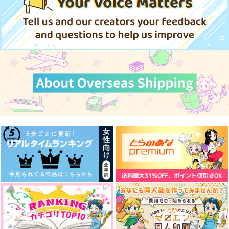
サンプル
サンプル
サンプル
作品詳細
作品詳細
作品詳細
星くずのまたたき
shortshort
ストップモーション
花と鳩
平田温泉
ジッと手を見る
472
472
440
円
円
円
（税込）
（税込）
（税込）
爆豪勝己×轟焦凍
成田狂児×岡聡実
成田狂児×岡聡実
サンプル
サンプル
サンプル