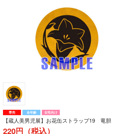
専売
全年齢
女性向け
【蔵人美男児展】お花缶ストラップ19 竜胆
220円（税込）