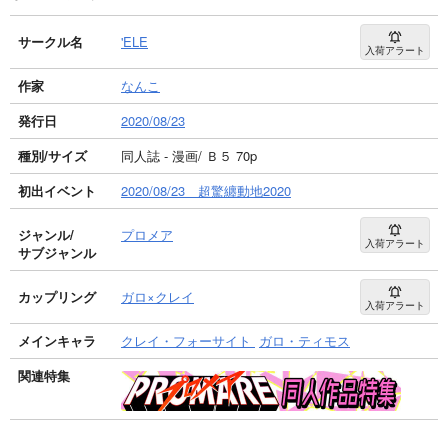
サークル名
'ELE
入荷アラート
作家
なんこ
発行日
2020/08/23
種別/サイズ
同人誌 - 漫画/ Ｂ５ 70p
初出イベント
2020/08/23 超驚纏動地2020
ジャンル/
プロメア
入荷アラート
サブジャンル
カップリング
ガロ×クレイ
入荷アラート
メインキャラ
クレイ・フォーサイト
ガロ・ティモス
関連特集