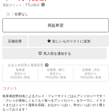
15
通販ポイント：
pt獲得
？
╳
：在庫なし
再販希望
店舗在庫
欲しいものリストに追加
再入荷を通知する
おまとめ目安と発送目安
?
毎度便
定期便（週1)
定期便（月2)
未定から
未定から
未定から
5日以内に発送
10日以内に発送
14日以内に発送
コメント
執筆者総勢33名によるクレイ・フォーサイトごはんアンソロジーです！
「クレイが美味しくもぐもぐ食べるアンソロジー」をテーマに、イラス
トまたはショート漫画を収録。おなかいっぱい、幸せいっぱいの１冊と
なっております！