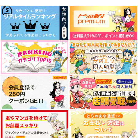
いっぱい食べるきみが
夏祭りありがとうのほ
夏五宇宙アンソロジー
好き！
ん。
【AREA:725】
えとせとら。
SAKULATTE.
地獄ドライブ
1,980
472
3,144
円
円
円
（税込）
（税込）
（税込）
時友四郎兵衛
十亀条×桜遥
夏油傑×五条悟
サンプル
サンプル
サンプル
作品詳細
作品詳細
作品詳細