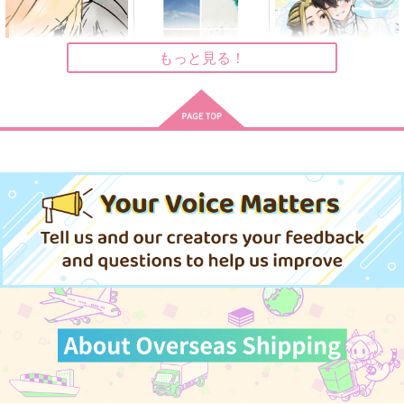
もっと見る！
きみならなんでも
春の寄る辺
未来を紡ぐマリアージ
ュ とらふゆ結婚アン
夏空
夏日
ソロジー
あま酒幼女
237
550
円
円
（税込）
（税込）
2,200
円
（税込）
アルハイゼン×カーヴェ
鳴海弦×保科宗四郎
羽宮一虎×松野千冬
サンプル
サンプル
サンプル
作品詳細
作品詳細
作品詳細