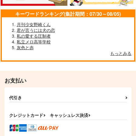
キーワードランキング(集計期間：07/30～08/05)
月刊少女野崎くん
君が言うには犬の恋
私の愛する圧制者
私立メロ高等学校
オマケなし【通常版】
夏の初めに願うこと
なぎれおとロンドンの
灰色と赤
シュウハル夏アンソロ
日々
オトシンクルス
もっとみる
ジー「オアシスで待ち
落ちろ！桃源郷
ham
合わせ」
440
円
（税込）
2,200
1,100
円
円
（税込）
（税込）
キリト×ユージオ
シュウ×ハルカ
凪誠士郎×御影玲王
お支払い
サンプル
サンプル
サンプル
作品詳細
作品詳細
作品詳細
代引き
クレジットカード
キャッシュレス決済