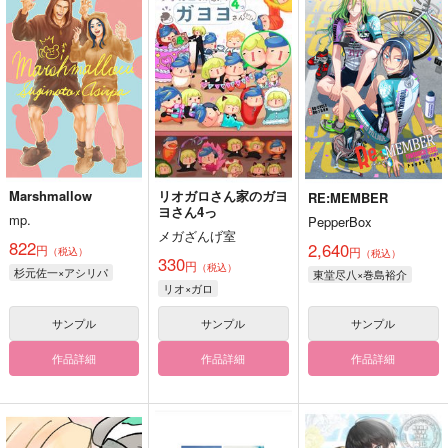
Marshmallow
リオガロさん家のガヨ
RE:MEMBER
ヨさん4っ
mp.
PepperBox
メガざんげ室
822
2,640
円
円
（税込）
（税込）
330
円
（税込）
杉元佐一×アシリパ
東堂尽八×巻島裕介
リオ×ガロ
サンプル
サンプル
サンプル
作品詳細
作品詳細
作品詳細