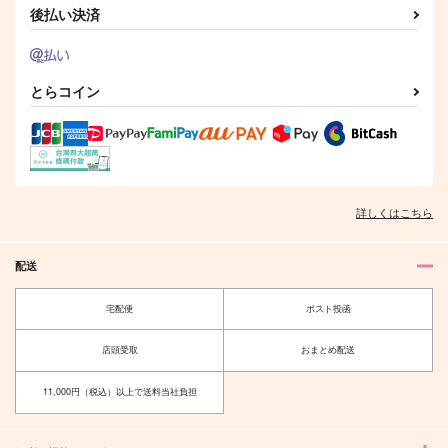
後払い決済
とらコイン
あなたと過ごす宝物の
日々
noa noa
1,100
円
（税込）
詳しくはこちら
五条悟×虎杖悠仁
サンプル
配送
作品詳細
宅配便
ポスト投函
店頭受取
おまとめ配送
11,000円（税込）以上で送料当社負担