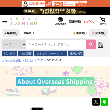
新規登録
ログイン
Language
カート
全年齢向け
成年向け
男性向け
女性向け
詳細
検索
ゼンゼロ
わた図書
コミックマーケット…
鬼滅の刃
とらのあな通販
同人誌
'ELE
DELICIOUS!