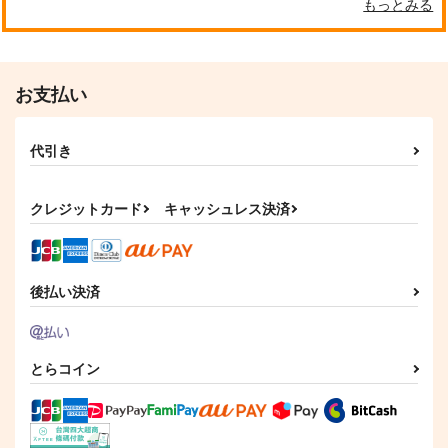
もっとみる
作品詳細
作品詳細
お支払い
代引き
クレジットカード
キャッシュレス決済
後払い決済
とらコイン