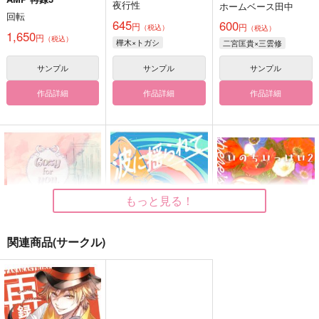
夜行性
ホームベース田中
回転
645
600
円
円
（税込）
（税込）
1,650
円
（税込）
樺木×トガシ
二宮匡貴×三雲修
サンプル
サンプル
サンプル
作品詳細
作品詳細
作品詳細
もっと見る！
関連商品(サークル)
cozy for you.
波に揺られて歌をうた
いのちいっぱい2
って
鉄板
micosui
ホームベース田中