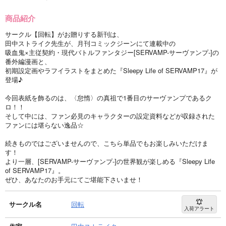
商品紹介
サークル【回転】がお贈りする新刊は、
田中ストライク先生が、月刊コミックジーンにて連載中の
吸血鬼×主従契約・現代バトルファンタジー[SERVAMP-サーヴァンプ-]の
番外編漫画と、
初期設定画やラフイラストをまとめた『Sleepy Life of SERVAMP17』が
登場♪
今回表紙を飾るのは、〈怠惰〉の真祖で1番目のサーヴァンプであるク
ロ！！
そして中には、ファン必見のキャラクターの設定資料などが収録された
ファンには堪らない逸品☆
続きものではございませんので、こちら単品でもお楽しみいただけま
す！
より一層、[SERVAMP-サーヴァンプ-]の世界観が楽しめる『Sleepy Life
of SERVAMP17』。
ぜひ、あなたのお手元にてご堪能下さいませ！
サークル名
回転
入荷アラート