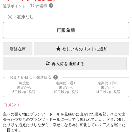
10
通販ポイント：
pt獲得
？
╳
：在庫なし
再販希望
店舗在庫
欲しいものリストに追加
再入荷を通知する
おまとめ目安と発送目安
?
毎度便
定期便（週1)
定期便（月2)
未定から
未定から
未定から
5日以内に発送
10日以内に発送
14日以内に発送
コメント
主への贈り物にプランツ・ドールを見繕いに出かけた長谷部。そこで出
会った位持ちのプランツ・ドールに一目で心奪われて……。ドタバタし
たり頭を抱えたりしながら、幸せになる為に変化していく二人を綴った
一冊です。