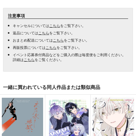
注意事項
キャンセルについては
こちら
をご覧下さい。
返品については
こちら
をご覧下さい。
おまとめ配送については
こちら
をご覧下さい。
再販投票については
こちら
をご覧下さい。
イベント応募券付商品などをご購入の際は毎度便をご利用ください。
詳細は
こちら
をご覧ください。
一緒に買われている同人作品または類似商品