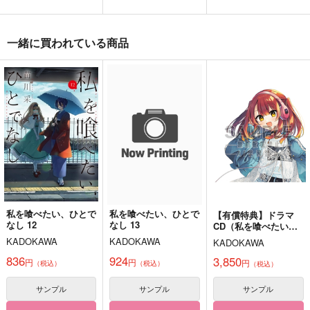
それはさておき
燭台切光忠はカッコよ
Shared File
く決めたい！
5075
Gardenia
一緒に買われている商品
涙腺
535
1,001
円
円
（税込）
（税込）
700
円
（税込）
へし切長谷部×女審神者
へし切長谷部×燭台切光忠
燭台切光忠×へし切長谷部
サンプル
サンプル
サンプル
作品詳細
作品詳細
作品詳細
私を喰べたい、ひとで
私を喰べたい、ひとで
【有償特典】ドラマ
なし 12
なし 13
CD（私を喰べたい、
ひとでなし 13）
KADOKAWA
KADOKAWA
KADOKAWA
836
924
3,850
円
円
円
（税込）
（税込）
（税込）
サンプル
サンプル
サンプル