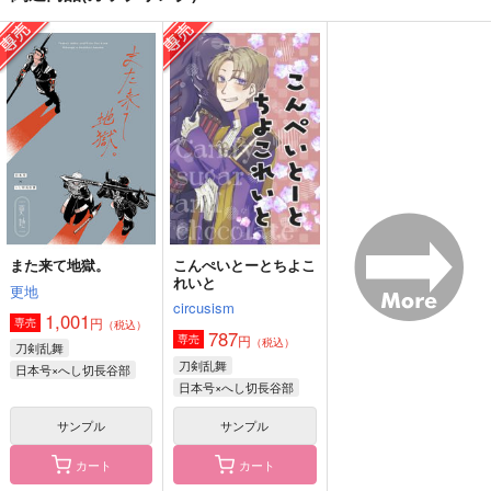
こんぺいとーとちよこ
口説かれ上手
観用少年かく語りき
れいと
nanashi
ケロケロ
circusism
385
1,257
円
円
（税込）
（税込）
787
円
（税込）
山姥切国広×山姥切長義
碧棺左馬刻×山田一郎
日本号×へし切長谷部
サンプル
サンプル
サンプル
作品詳細
作品詳細
作品詳細
また来て地獄。
こんぺいとーとちよこ
れいと
更地
circusism
1,001
円
専売
（税込）
787
円
専売
（税込）
刀剣乱舞
刀剣乱舞
日本号×へし切長谷部
日本号×へし切長谷部
サンプル
サンプル
カート
カート