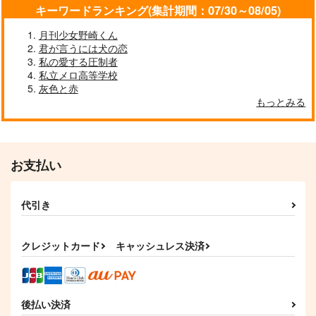
ツルバミたんぼ
MILK PRICE
1,540
キーワードランキング(集計期間：07/30～08/05)
円
（税込）
629
1,887
円
円
（税込）
刀剣男士
（税込）
月刊少女野崎くん
へし切長谷部
肥前忠広×女審神者
君が言うには犬の恋
私の愛する圧制者
サンプル
サンプル
サンプル
私立メロ高等学校
灰色と赤
作品詳細
作品詳細
作品詳細
もっとみる
お支払い
代引き
クレジットカード
キャッシュレス決済
観用無限 參
観用素体の見し夢は黄
昏刻の空の色
okada_zari
後払い決済
CARBUNCLE
472
円