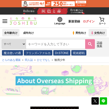
新規登録
ログイン
Language
カート
全年齢向け
成年向け
男性向け
女性向け
詳細
検索
魔法使いの夜
フリンズ×ファルカ
Dr.STONE
呪術廻戦
とらのあな通販
同人誌
ひとでなし
観用少年