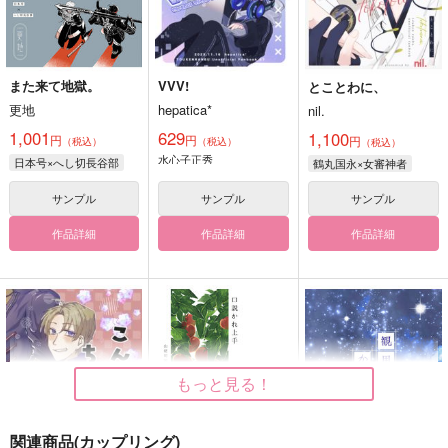
また来て地獄。
VVV!
とことわに、
更地
hepatica*
nil.
1,001
629
1,100
円
円
円
（税込）
（税込）
（税込）
水心子正秀
日本号×へし切長谷部
鶴丸国永×女審神者
サンプル
サンプル
サンプル
作品詳細
作品詳細
作品詳細
もっと見る！
関連商品(カップリング)