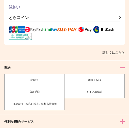
（税込）
1,572
円
（税込）
無限
雑渡昆奈門×善法寺伊作
とらコイン
サンプル
サンプル
作品詳細
作品詳細
詳しくはこちら
配送
宅配便
ポスト投函
店頭受取
おまとめ配送
11,000円（税込）以上で送料当社負担
便利な機能/サービス