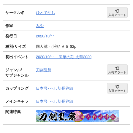
サークル名
ひとでなし
入荷アラート
作家
みや
発行日
2020/10/11
種別/サイズ
同人誌 - 小説/ Ａ５ 82p
初出イベント
2020/10/11 閃華の刻 火華2020
ジャンル/
刀剣乱舞
入荷アラート
サブジャンル
カップリング
日本号×へし切長谷部
入荷アラート
メインキャラ
日本号
へし切長谷部
関連特集