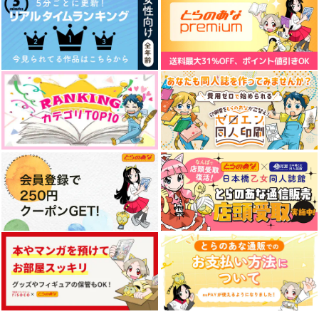
Hummingbird
waves
シカバネト
330
1,100
715
円
円
円
（税込）
（税込）
（税込）
へし切長谷部
燭台切光忠×へし切長谷部
へし切長谷部×女審神者
サンプル
サンプル
サンプル
作品詳細
作品詳細
作品詳細
へし切長谷部の御手土
林檎乃歌
誑かしたひとでなしと
産
その先は
少年じぇんとる