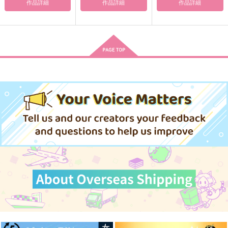
作品詳細
作品詳細
作品詳細
Hasebe in Wonderla
パラダイム・シフト
本音は瞳の奥に
nd
涙腺
whiteLatte
FourSec
2,287
787
円
円
（税込）
（税込）
787
円
（税込）
燭台切光忠×へし切長谷部
燭台切光忠×へし切長谷部
へし切長谷部×燭台切光忠
サンプル
サンプル
サンプル
作品詳細
作品詳細
作品詳細
ゼロトイチ
祝福
てうちゅん食堂!!!