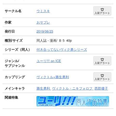
サークル名
ウミスキ
入荷アラート
作家
おサブレ
発行日
2019/06/23
種別/サイズ
同人誌 - 漫画/ Ｂ５ 40p
シリーズ（同人）
付き合ってないヴィク勇シリーズ
ジャンル/
ユーリ!!! on ICE
入荷アラート
サブジャンル
カップリング
ヴィクトル×勝生勇利
入荷アラート
メインキャラ
勝生勇利
ヴィクトル・ニキフォロフ
西郡優子
関連特集