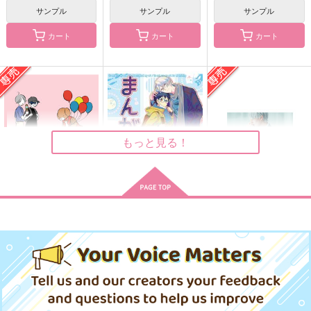
サンプル
サンプル
サンプル
カート
カート
カート
Eggs
きみと氷の上
八ヶ月の自覚
紅茶シフォン
湯治生活
EA
394
944
1,642
円
円
円
（税込）
（税込）
（税込）
ヴィクトル×勝生勇利
ヴィクトル×勝生勇利
ヴィクトル×勝生勇利
もっと見る！
サンプル
サンプル
サンプル
作品詳細
作品詳細
作品詳細
マッカチンとゆうえん
まんがつめ 2022-
Between Kisses and
ち
2026
Cries
コトノハ
とむぽん
Meteor
629
2,200
1,540
円
円
専売
円
専売
（税込）
（税込）
（税込）
ユーリ!!! on ICE
ユーリ!!! on ICE
ユーリ!!! on ICE
ヴィクトル×勝生勇利
ヴィクトル×勝生勇利
ヴィクトル×勝生勇利