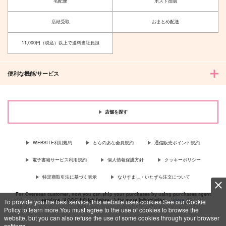
宅配便
ポスト投函
世界には愛しかない
D.T.W.S.
店頭受取
おまとめ配送
after×メダリスト
D.T.
猫っかぶり
787
11,000円（税込）以上で送料当社負担
円
（税込）
629
円
（税込）
ヴィクトル×勝生勇利
ヴィクトル×勝生勇利
便利な機能/サービス
サンプル
サンプル
作品詳細
作品詳細
店舗を探す
WEBSITE利用規約
とらのあな会員規約
通信販売ポイント規約
電子書籍サービス利用規約
個人情報保護方針
クッキーポリシー
特定商取引法に基づく表示
なりすまし・いたずら注文について
For Overseas customer, now you can ship your purchases by using purchases agent
services “AOCS”! Click {more…} for more information …
more
To provide you the best service, this website uses cookies.See our Cookie
Policy to learn more.You must agree to the use of cookies to browse the
website, but you can also refuse the use of some cookies through your browser
settings.