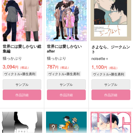
世界には愛しかない総
世界には愛しかない
さよなら、ジークムン
集編
after
ト
猫っかぶり
猫っかぶり
noisette＋
3,094
787
1,100
円
円
円
（税込）
（税込）
（税込）
ヴィクトル×勝生勇利
ヴィクトル×勝生勇利
ヴィクトル×勝生勇利
サンプル
サンプル
サンプル
作品詳細
作品詳細
作品詳細