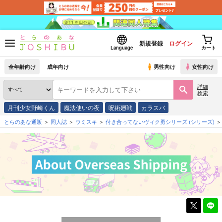
新規登録
ログイン
Language
カート
全年齢向け
成年向け
男性向け
女性向け
詳細
検索
月刊少女野崎くん
魔法使いの夜
呪術廻戦
カラスバ
とらのあな通販
同人誌
ウミスキ
付き合ってないヴィク勇シリーズ
(シリーズ)