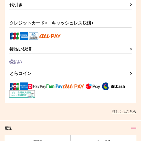
代引き
サンプル
CHEKI！２
ヴィクトル領主の黒蛇
師弟アンブレラマーカ
カート
ーセット
クレジットカード
キャッシュレス決済
ゆーき★電球
紅茶シフォン
Abyss
377
292
円
円
（税込）
（税込）
715
円
（税込）
ヴィクトル×勝生勇利
ヴィクトル×勝生勇利
ヴィクトル×勝生勇利
後払い決済
サンプル
サンプル
サンプル
作品詳細
作品詳細
作品詳細
とらコイン
詳しくはこちら
配送