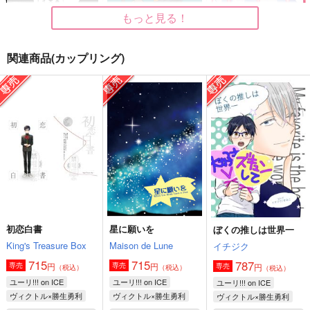
もっと見る！
関連商品(カップリング)
About 10 Years Later
マッカチンと謎解きゲ
HUG×KISS
ーム
Abyss
D.T.
コトノハ
150
315
円
円
（税込）
（税込）
787
円
（税込）
ヴィクトル×勝生勇利
ヴィクトル×勝生勇利
ヴィクトル×勝生勇利
サンプル
サンプル
サンプル
作品詳細
作品詳細
作品詳細
初恋白書
星に願いを
ぼくの推しは世界一
King's Treasure Box
Maison de Lune
イチジク
715
715
787
円
円
専売
専売
円
専売
（税込）
（税込）
（税込）
ユーリ!!! on ICE
ユーリ!!! on ICE
ユーリ!!! on ICE
ヴィクトル×勝生勇利
ヴィクトル×勝生勇利
ヴィクトル×勝生勇利