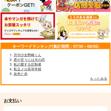
サンプル
サンプル
サンプル
カート
カート
カート
マッカチンとゆうえん
ぼくの推しは世界一
星に願いを
ち
イチジク
Maison de Lune
コトノハ
787
715
円
円
（税込）
（税込）
629
円
（税込）
ヴィクトル×勝生勇利
ヴィクトル×勝生勇利
ヴィクトル×勝生勇利
キーワードランキング(集計期間：07/30～08/05)
サンプル
サンプル
サンプル
月刊少女野崎くん
作品詳細
作品詳細
作品詳細
君が言うには犬の恋
私の愛する圧制者
私立メロ高等学校
灰色と赤
もっとみる
マッカチンとワークシ
ョップ
コトノハ
472
円
専売
（税込）
お支払い
ユーリ!!! on ICE
ヴィクトル×勝生勇利