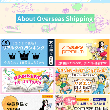
サンプル
サンプル
サンプル
カート
カート
カート
マッカチンとワークシ
one day,
colorful box
ョップ
noisette＋
わた
コトノハ
865
787
円
円
（税込）
（税込）
472
円
（税込）
ヴィクトル×勝生勇利
ヴィクトル×勝生勇利
ヴィクトル×勝生勇利
サンプル
サンプル
サンプル
作品詳細
作品詳細
作品詳細
colorful box
one day,
The Final Season, an
d then…
わた
noisette＋
Maison de Lune
787
865
円
円
専売
専売
（税込）
（税込）
2,357
円
専売
（税込）
ユーリ!!! on ICE
ユーリ!!! on ICE
ユーリ!!! on ICE
ヴィクトル×勝生勇利
ヴィクトル×勝生勇利
ヴィクトル×勝生勇利