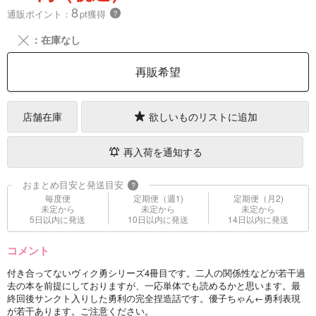
8
通販ポイント：
pt獲得
？
╳
：在庫なし
再販希望
店舗在庫
欲しいものリストに追加
再入荷を通知する
おまとめ目安と発送目安
?
毎度便
定期便（週1)
定期便（月2)
未定から
未定から
未定から
5日以内に発送
10日以内に発送
14日以内に発送
コメント
付き合ってないヴィク勇シリーズ4冊目です。二人の関係性などが若干過
去の本を前提にしておりますが、一応単体でも読めるかと思います。最
終回後サンクト入りした勇利の完全捏造話です。優子ちゃん←勇利表現
が若干あります。ご注意ください。