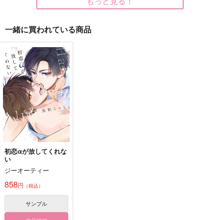
もっと見る！
一緒に買われている商品
ぼくらの一幕２
らぴっどあどばんす！
納占でコピキャどうで
しょう
ｈｋ
OTT
クラゲ狂想曲
787
300
円
円
（税込）
（税込）
1,100
円
（税込）
アゲハ×咲良
真白友也×日々樹渉
納棺師×占い師
サンプル
サンプル
サンプル
作品詳細
作品詳細
作品詳細
初恋αが放してくれな
い
ジーオーティー
858
円
（税込）
サンプル