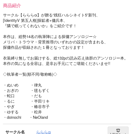
商品紹介
サークル【らららα】が贈る“残狂ハルシネイト5”新刊、
[IdentityV 第五人格]探鉱者×傭兵本、
『隣で眠ってくれないか』をご紹介です！
本作は、総勢14名の執筆陣による探傭アンソロジー☆
メリバ・トラウマ・背景推理のいずれかの設定が含まれる、
探傭作品が収録された１冊となっております！
衣装縛り無しでお届けする、総132pの読み応え抜群のアンソロジー本。
本作の気になる全容は、是非お手元にてご堪能くださいませ!!
◇執筆者一覧(順不同/敬称略)◇
・ぬいめ ・律丸
・おぎの ・毬もずく
・蛇口 ・だも
・るに ・半田リキ
・やぎ ・椿谷市子
・ゆする ・松井
・doinochi ・NeOland
サークル名
らららα