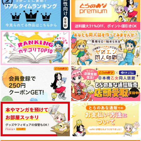
花びらのゆくえ
テテカツ！２
共犯者・前編
深海公園
TENCAL
菫青石
472
536
629
円
円
円
（税込）
（税込）
（税込）
白黒無常
ジョゼフ×イソップ
ジョゼフ×イソップ
サンプル
サンプル
サンプル
作品詳細
作品詳細
作品詳細