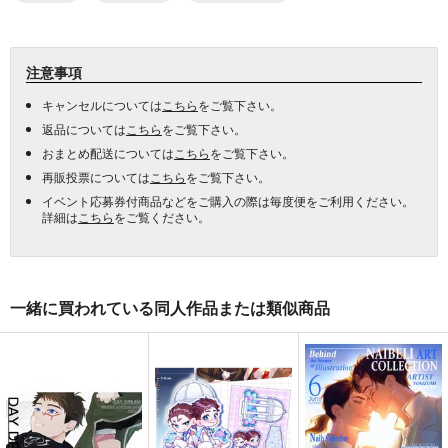
注意事項
キャンセルについては
こちら
をご覧下さい。
返品については
こちら
をご覧下さい。
おまとめ配送については
こちら
をご覧下さい。
再販投票については
こちら
をご覧下さい。
イベント応募券付商品などをご購入の際は毎度便をご利用ください。
詳細は
こちら
をご覧ください。
一緒に買われている同人作品または類似商品