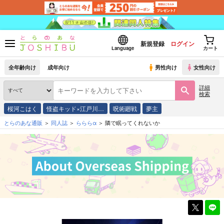
新規登録
ログイン
Language
カート
全年齢向け
成年向け
男性向け
女性向け
詳細
検索
桜河こはく
怪盗キッド×江戸川…
呪術廻戦
夢主
とらのあな通販
同人誌
らららα
隣で眠ってくれないか