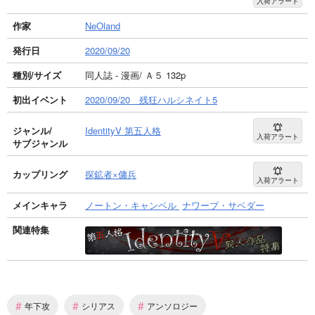
入荷アラート
作家
NeOland
発行日
2020/09/20
種別/サイズ
同人誌 - 漫画/ Ａ５ 132p
初出イベント
2020/09/20 残狂ハルシネイト5
ジャンル/
IdentityV 第五人格
入荷アラート
サブジャンル
カップリング
探鉱者×傭兵
入荷アラート
メインキャラ
ノートン・キャンベル
ナワーブ・サベダー
関連特集
#
#
#
年下攻
シリアス
アンソロジー