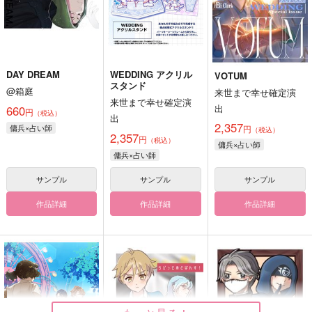
DAY DREAM
WEDDING アクリル
VOTUM
スタンド
@箱庭
来世まで幸せ確定演
来世まで幸せ確定演
出
660
円
（税込）
出
2,357
傭兵×占い師
円
（税込）
2,357
円
（税込）
傭兵×占い師
傭兵×占い師
サンプル
サンプル
サンプル
作品詳細
作品詳細
作品詳細