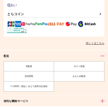
うつくしいひと
プラトニックにさよな
ビリーブユアプリンス
らしたい2
中辛珈琲
傑作カマドウマ
あめてん
とらコイン
944
629
円
円
（税込）
（税込）
330
円
（税込）
角名倫太郎×松川一静
流川楓×宮城リョータ
エレン×リヴァイ
サンプル
サンプル
サンプル
作品詳細
作品詳細
作品詳細
詳しくはこちら
配送
宅配便
ポスト投函
店頭受取
おまとめ配送
11,000円（税込）以上で送料当社負担
便利な機能/サービス
HOEN COLOURS