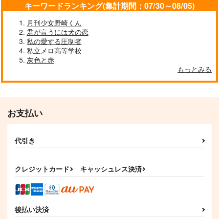
キーワードランキング(集計期間：07/30～08/05)
君は何にも言ってくれ
隣の席の元カレ君
プラトニックにさよな
ない
月刊少女野崎くん
らしたい
ラムズ
君が言うには犬の恋
痛みが丘
あめてん
787
円
私の愛する圧制者
（税込）
944
315
円
円
（税込）
私立メロ高等学校
（税込）
角名倫太郎×女夢主
灰色と赤
オタク大学生×恥知らず元コスプレイヤー
エレン×リヴァイ
もっとみる
サンプル
サンプル
サンプル
作品詳細
作品詳細
作品詳細
お支払い
代引き
クレジットカード
キャッシュレス決済
後払い決済