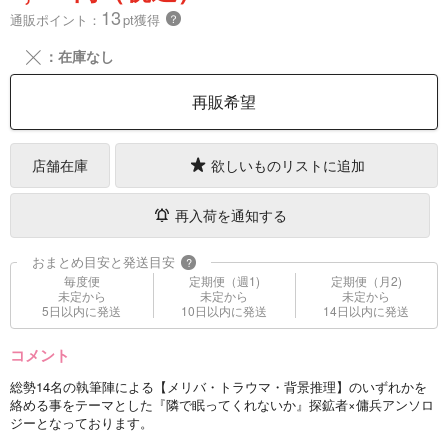
13
通販ポイント：
pt獲得
？
╳
：在庫なし
再販希望
店舗在庫
欲しいものリストに追加
再入荷を通知する
おまとめ目安と発送目安
?
毎度便
定期便（週1)
定期便（月2)
未定から
未定から
未定から
5日以内に発送
10日以内に発送
14日以内に発送
コメント
総勢14名の執筆陣による【メリバ・トラウマ・背景推理】のいずれかを
絡める事をテーマとした『隣で眠ってくれないか』探鉱者×傭兵アンソロ
ジーとなっております。