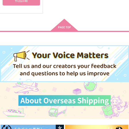
作品詳細
Silver lining
明くる日の約定
箱庭の人形
Anoekumene
夜に寝る
ネルモア
600
2,672
944
円
円
円
（税込）
（税込）
（税込）
占い師×納棺師
夜の番人×夜の番人(兄)
火災調査員×人形師
サンプル
サンプル
サンプル
作品詳細
作品詳細
作品詳細