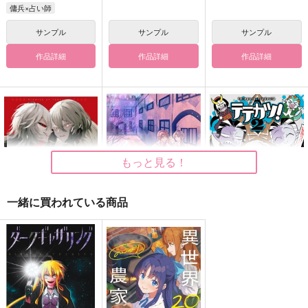
傭兵×占い師
サンプル
サンプル
サンプル
作品詳細
作品詳細
作品詳細
もっと見る！
一緒に買われている商品
明くる日の約定
Silver lining
テテカツ！２
夜に寝る
Anoekumene
TENCAL
2,672
600
536
円
円
円
（税込）
（税込）
（税込）
白黒無常
夜の番人×夜の番人(兄)
占い師×納棺師