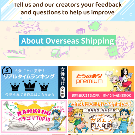
サンプル
サンプル
サンプル
作品詳細
作品詳細
作品詳細
納占でコピキャどうで
タイプ ぶあいそ
心臓は考えない
しょう
快活便太郎
五十円
クラゲ狂想曲
629
1,100
円
円
（税込）
（税込）
1,100
円
（税込）
黒尾鉄朗
國神錬介×女夢主
納棺師×占い師
サンプル
サンプル
サンプル