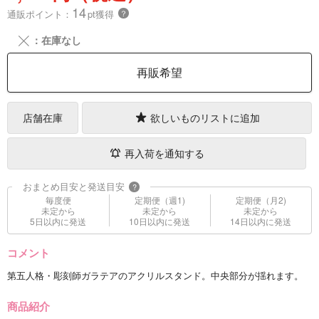
14
通販ポイント：
pt獲得
？
╳
：在庫なし
再販希望
店舗在庫
欲しいものリストに追加
再入荷を通知する
おまとめ目安と発送目安
?
毎度便
定期便（週1)
定期便（月2)
未定から
未定から
未定から
5日以内に発送
10日以内に発送
14日以内に発送
コメント
第五人格・彫刻師ガラテアのアクリルスタンド。中央部分が揺れます。
商品紹介