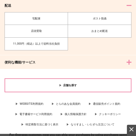
配送
宅配便
ポスト投函
店頭受取
おまとめ配送
11,000円（税込）以上で送料当社負担
便利な機能/サービス
春よ、
SUMMER PUBERTY
うらおもて
no ink.
店舗を探す
1,100
1,100
円
円
（税込）
（税込）
山田利吉×小松田秀作
食満留三郎×善法寺伊作
WEBSITE利用規約
とらのあな会員規約
通信販売ポイント規約
サンプル
サンプル
電子書籍サービス利用規約
個人情報保護方針
クッキーポリシー
作品詳細
作品詳細
特定商取引法に基づく表示
なりすまし・いたずら注文について
For Overseas customer, now you can ship your purchases by using purchases agent