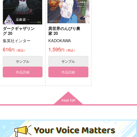
サンプル
サンプル
サンプル
作品詳細
作品詳細
作品詳細
ダークギャザリン
異世界のんびり農
グ 20
家 20
集英社インター
KADOKAWA
616
1,595
円
円
（税込）
（税込）
サンプル
サンプル
作品詳細
作品詳細
DAY DREAM
共犯者・前編
WEDDING アクリルス
タンド
@箱庭
菫青石
来世まで幸せ確定演
660
629
円
円
（税込）
（税込）
出
傭兵×占い師
ジョゼフ×イソップ
2,357
円
（税込）
傭兵×占い師