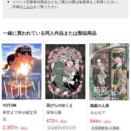
イベント応募券付商品などをご購入の際は毎度便をご利用ください。
詳細は
こちら
をご覧ください。
一緒に買われている同人作品または類似商品
VOTUM
花びらのゆくえ
箱庭の人形
来世まで幸せ確定演
深海公園
ネルモア
出
472
944
円
円
（税込）
（税込）
2,357
円
ジョゼフ×イソップ
火災調査員×人形師
（税込）