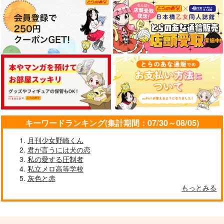
作品詳細
作品詳細
作品詳細
キーワードランキング(集計期間：07/30～08/05)
月刊少女野崎くん
君が言うには犬の恋
恋の落下地点
ささのはゆれる
残照にゆれる
私の愛する圧制者
ゆれるカルシウム
濡れ落ち葉
mogu
私立メロ高等学校
2,200
330
472
灰色と赤
円
円
円
（税込）
（税込）
（税込）
もっとみる
佐久早聖臣×宮侑
門倉利運×キラウシ
雑渡昆奈門×高坂陣内左衛門
サンプル
サンプル
サンプル