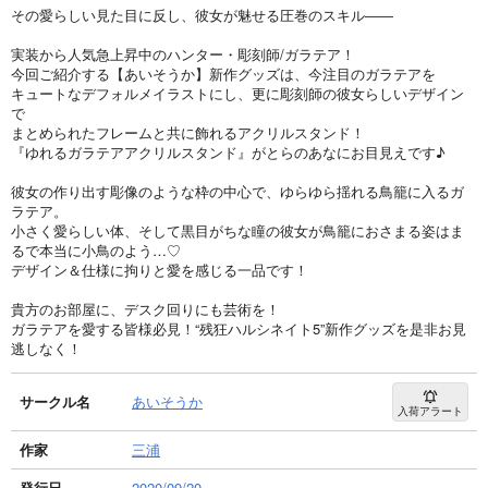
その愛らしい見た目に反し、彼女が魅せる圧巻のスキル――
実装から人気急上昇中のハンター・彫刻師/ガラテア！
今回ご紹介する【あいそうか】新作グッズは、今注目のガラテアを
キュートなデフォルメイラストにし、更に彫刻師の彼女らしいデザイン
で
まとめられたフレームと共に飾れるアクリルスタンド！
『ゆれるガラテアアクリルスタンド』がとらのあなにお目見えです♪
彼女の作り出す彫像のような枠の中心で、ゆらゆら揺れる鳥籠に入るガ
ラテア。
小さく愛らしい体、そして黒目がちな瞳の彼女が鳥籠におさまる姿はま
るで本当に小鳥のよう…♡
デザイン＆仕様に拘りと愛を感じる一品です！
貴方のお部屋に、デスク回りにも芸術を！
ガラテアを愛する皆様必見！“残狂ハルシネイト5”新作グッズを是非お見
逃しなく！
サークル名
あいそうか
入荷アラート
作家
三浦
発行日
2020/09/20