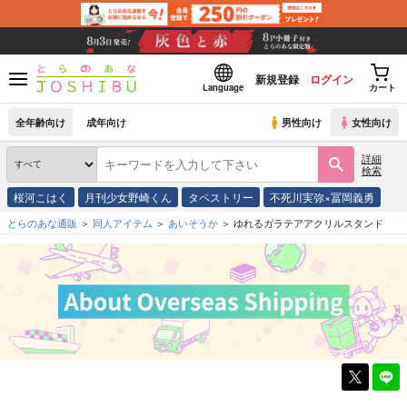
新規登録
ログイン
Language
カート
全年齢向け
成年向け
男性向け
女性向け
詳細
検索
桜河こはく
月刊少女野崎くん
タペストリー
不死川実弥×冨岡義勇
とらのあな通販
同人アイテム
あいそうか
ゆれるガラテアアクリルスタンド