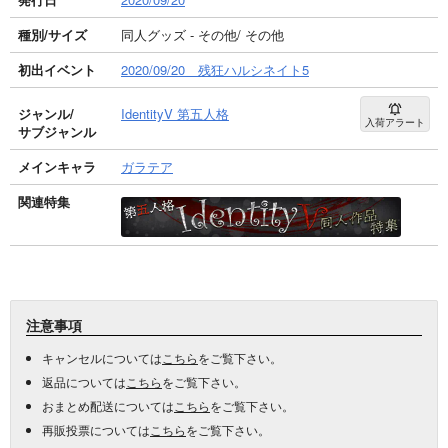
種別/サイズ
同人グッズ - その他/ その他
初出イベント
2020/09/20 残狂ハルシネイト5
ジャンル/
IdentityV 第五人格
入荷アラート
サブジャンル
メインキャラ
ガラテア
関連特集
注意事項
キャンセルについては
こちら
をご覧下さい。
返品については
こちら
をご覧下さい。
おまとめ配送については
こちら
をご覧下さい。
再販投票については
こちら
をご覧下さい。