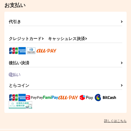
作品詳細
作品詳細
作品詳細
お支払い
代引き
クレジットカード
キャッシュレス決済
後払い決済
ひなたの黒猫ねえと呼
木曜日4：20
恩珠離
ぶ
とらコイン
Hello, Spica
真魚屋
かんみや
2,420
1,650
円
円
（税込）
（税込）
550
円
（税込）
最上啓示
アーサー×本田菊
小黒
サンプル
サンプル
サンプル
詳しくはこちら
作品詳細
作品詳細
作品詳細