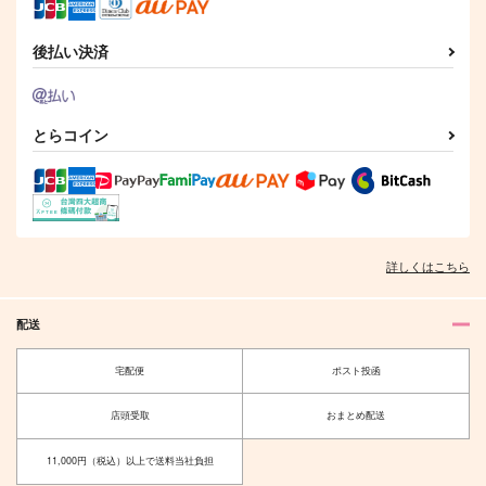
アントーニョ×ロヴィーノ
サンプル
サンプル
サンプル
後払い決済
作品詳細
作品詳細
作品詳細
とらコイン
詳しくはこちら
配送
巣箱
緋顏 -higan-
宅配便
ポスト投函
お火延べ
もちもち
店頭受取
おまとめ配送
1,100
629
円
円
（税込）
（税込）
六年生
空×放浪者
11,000円（税込）以上で送料当社負担