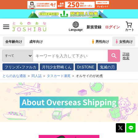
新規登録
ログイン
Language
カート
全年齢向け
成年向け
男性向け
女性向け
詳細
検索
フリンズ×ファルカ
月刊少女野崎くん
Dr.STONE
鬼滅の刃
とらのあな通販
同人誌
タスカート瀬尾
オルサイのがめ煮