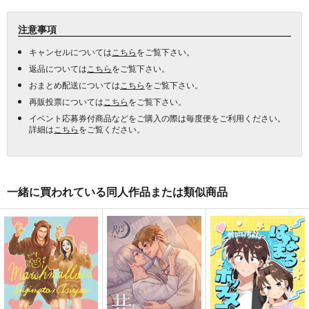
注意事項
キャンセルについては
こちら
をご覧下さい。
返品については
こちら
をご覧下さい。
おまとめ配送については
こちら
をご覧下さい。
再販投票については
こちら
をご覧下さい。
イベント応募券付商品などをご購入の際は毎度便をご利用ください。
詳細は
こちら
をご覧ください。
一緒に買われている同人作品または類似商品