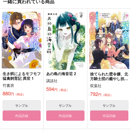
一緒に買われている商品
無用の親切 1
ドロップ
0927-1222
mozonagi
@sioooiz
OMC296
2,200
787
550
円
円
円
（税込）
（税込）
（税込）
狭川×瀬尾
セノ×ティナリ
月島蛍×影山飛雄
サンプル
サンプル
サンプル
作品詳細
作品詳細
作品詳細
生き餌によるモフモフ
あの島の海音荘 2
捨てられた壁令嬢、北
猛禽飼育記 異世 1
方騎士団の癒やし担当
講談社
になる 1
竹書房
双葉社
594
円
（税込）
880
792
円
円
（税込）
（税込）
サンプル
サンプル
サンプル
作品詳細
作品詳細
作品詳細