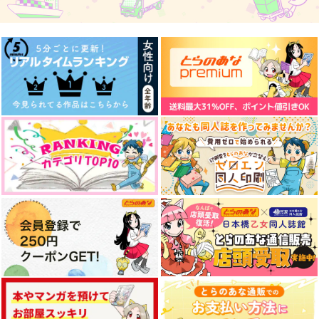
った再録
流星レモンパイ
からくの
からくの
900
998
円
円
（税込）
（税込）
2,508
円
（税込）
加州清光
鶴丸国永
大倶利伽羅
サンプル
サンプル
サンプル
作品詳細
作品詳細
作品詳細
とある本丸百語り
あめとくも
「またね」の唄
八万丸
八万丸
三輪