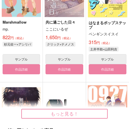
Marshmallow
共に過ごした日々
はなまるポップステッ
プ
mp.
ここにいるぜ
ペンギンスイスイ
822
1,650
円
円
（税込）
（税込）
315
円
（税込）
杉元佐一×アシリパ
クリック×テメノス
土井半助×山田利吉
サンプル
サンプル
サンプル
作品詳細
作品詳細
作品詳細
もっと見る！