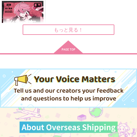
旅する伊達組総集編
#審神者代理
#審神者代理2
からくの
豆大福
豆大福
2,508
770
880
円
円
円
（税込）
（税込）
（税込）
もっと見る！
鶴丸国永
加州清光
加州清光
サンプル
サンプル
サンプル
作品詳細
作品詳細
作品詳細
紗痲 Fallin' Jail 1
KADOKAWA
924
円
（税込）
サンプル
作品詳細
本丸テラリウム
なれあうつもりはなか
女士のいる本丸