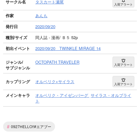
サークル名
タスカート瀬尾
入荷アラート
作家
あんも
発行日
2020/09/20
種別/サイズ
同人誌 - 漫画/ Ｂ５ 52p
初出イベント
2020/09/20 TWINKLE MIRAGE 14
ジャンル/
OCTOPATH TRAVELER
入荷アラート
サブジャンル
カップリング
オルベリク×サイラス
入荷アラート
メインキャラ
オルベリク・アイゼンバーグ
サイラス・オルブライ
ト
#
0927HELLO!!#エアブー