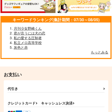
1,540
817
550
円
円
円
（税込）
（税込）
（税込）
蜂須賀虎徹
五月雨江
不死川実弥×不死川玄弥
サンプル
サンプル
サンプル
キーワードランキング(集計期間：07/30～08/05)
作品詳細
作品詳細
作品詳細
月刊少女野崎くん
君が言うには犬の恋
私の愛する圧制者
私立メロ高等学校
灰色と赤
もっとみる
お支払い
代引き
非公式らくがきまと
羽煮WEB再録集2
隣にいてよテゾーロ
め-戯録本-
お火延べ
とぶトリ
クレジットカード
キャッシュレス決済
煮タカバコ
2,357
1,100
円
円
（税込）
（税込）
1,572
円
（税込）