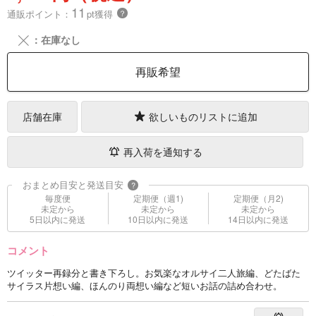
11
通販ポイント：
pt獲得
？
╳
：在庫なし
再販希望
店舗在庫
欲しいものリストに追加
再入荷を通知する
おまとめ目安と発送目安
?
毎度便
定期便（週1)
定期便（月2)
未定から
未定から
未定から
5日以内に発送
10日以内に発送
14日以内に発送
コメント
ツイッター再録分と書き下ろし。お気楽なオルサイ二人旅編、どたばた
サイラス片想い編、ほんのり両想い編など短いお話の詰め合わせ。