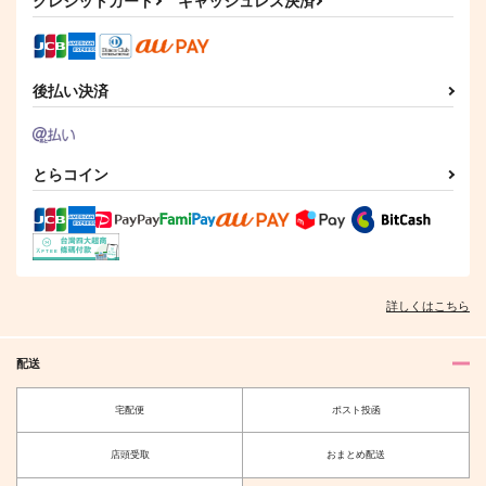
クレジットカード
キャッシュレス決済
ドント・ストップ・ア
夏のトリコ
さよならロマンティッ
イドル
ク
type−b
燃えよドラゴン
Caramyray
629
円
（税込）
629
629
円
円
（税込）
（税込）
後払い決済
寿嶺二×七海春歌
黒崎蘭丸×寿嶺二
寿嶺二×カミュ
サンプル
サンプル
サンプル
とらコイン
作品詳細
作品詳細
作品詳細
詳しくはこちら
配送
宅配便
ポスト投函
店頭受取
おまとめ配送
未完成ファンクション
零の店主