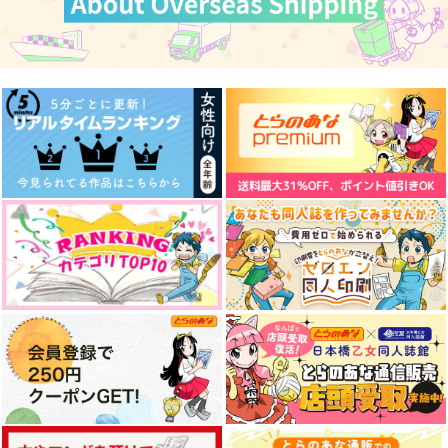
あいの超革命！ビッッ
翼になれたら
カーテンコール
グラヴ
花詩集
Caramyray
NLP
264
787
円
円
（税込）
（税込）
787
円
（税込）
来栖翔×美風藍
カミュ×寿嶺二
美風藍×愛島セシル
サンプル
サンプル
サンプル
作品詳細
作品詳細
作品詳細
tete再録集2
tete
2,860
円
専売
（税込）
うたの☆プリンスさまっ♪
寿嶺二×美風藍
サンプル
カート