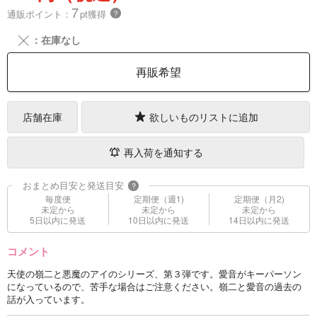
7
通販ポイント：
pt獲得
？
╳
：在庫なし
再販希望
店舗在庫
欲しいものリストに追加
再入荷を通知する
おまとめ目安と発送目安
?
毎度便
定期便（週1)
定期便（月2)
未定から
未定から
未定から
5日以内に発送
10日以内に発送
14日以内に発送
コメント
天使の嶺二と悪魔のアイのシリーズ、第３弾です。愛音がキーパーソン
になっているので、苦手な場合はご注意ください。嶺二と愛音の過去の
話が入っています。