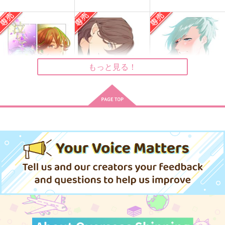
これからのボク達
tete再録集
未完成ファンクション
2
ゆめのおかしや。
tete
スッペシャルキングダ
787
1,642
円
円
（税込）
（税込）
ム
寿嶺二×美風藍
寿嶺二×美風藍
787
もっと見る！
円
（税込）
黒崎蘭丸×寿嶺二
サンプル
サンプル
サンプル
作品詳細
作品詳細
作品詳細
泣いて笑って未来まで
インビジブル
これからのボク達
302
tete
ゆめのおかしや。
472
787
787
円
円
専売
専売
円
専売
（税込）
（税込）
（税込）
うたの☆プリンスさまっ♪
うたの☆プリンスさまっ♪
うたの☆プリンスさまっ♪
寿嶺二×美風藍
寿嶺二×美風藍
寿嶺二×美風藍
サンプル
サンプル
サンプル
カート
カート
カート