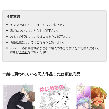
注意事項
キャンセルについては
こちら
をご覧下さい。
返品については
こちら
をご覧下さい。
おまとめ配送については
こちら
をご覧下さい。
再販投票については
こちら
をご覧下さい。
イベント応募券付商品などをご購入の際は毎度便をご利用ください。
詳細は
こちら
をご覧ください。
一緒に買われている同人作品または類似商品