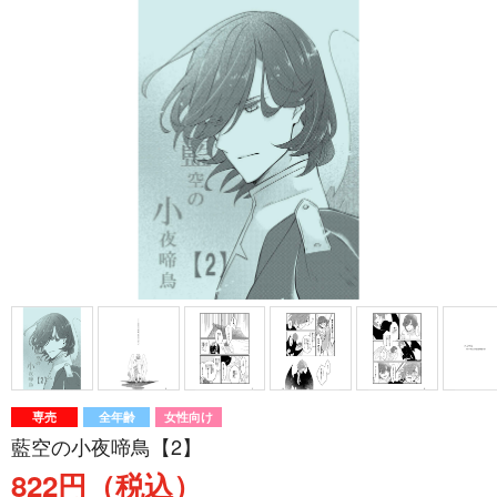
専売
全年齢
女性向け
藍空の小夜啼鳥【2】
822円（税込）