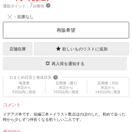
7
通販ポイント：
pt獲得
？
╳
：在庫なし
再販希望
店舗在庫
欲しいものリストに追加
再入荷を通知する
おまとめ目安と発送目安
?
毎度便
定期便（週1)
定期便（月2)
未定から
未定から
未定から
5日以内に発送
10日以内に発送
14日以内に発送
コメント
イデアズ本です。短編三本＋イラスト数点ほのぼのした、初めて会った
時から少しずつ仲良くなる初々しい二人です。
商品紹介