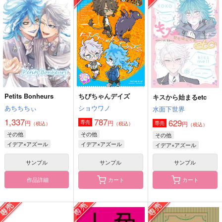
ってる奴いる！？
話。
あちちちぃ
toscana
第一の瓶
1,337
円
（税込）
1,022
787
円
円
（税込）
（税込）
イデア×アズール
佐野万次郎
アズール×イデア
サンプル
サンプル
サンプル
作品詳細
作品詳細
作品詳細
Petits Bonheurs
ちびちゃんデイズ
キスから始まるetc
あちちちぃ
ショウワノ
水面下世界
1,337
787
629
円
円
専売
円
専売
（税込）
（税込）
（税込）
その他
その他
その他
イデア×アズール
イデア×アズール
イデア×アズール
サンプル
サンプル
サンプル
作品詳細
カート
カート
SAMURAI MODE
ぜんぶぼくの
SOUP