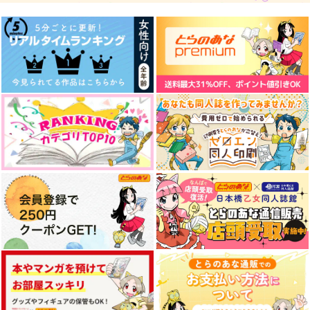
1,000
629
572
円
円
円
（税込）
（税込）
（税込）
イデア×アズール
イデア×アズール
イデア×アズール
サンプル
サンプル
サンプル
作品詳細
作品詳細
作品詳細
再録集 煙るような光
ぼくらのいろいろ
MELTY BITTER SWE
ET
ザザ降り
coto coto
国道695号
3,573
2,970
円
円
専売
専売
（税込）
（税込）
629
円
専売
（税込）
その他
その他
その他
イデア×アズール
イデア×アズール
イデア×アズール
サンプル
サンプル
サンプル
くらがりのカタルシス
アズイ伝説
エポード・マキアー
カート
カート
カート
うすべに文庫
シラカンバラリ
うすべに文庫
1,991
1,777
2,189
円
円
円
（税込）
（税込）
（税込）
イデア×アズール
アズール×イデア
イデア×アズール