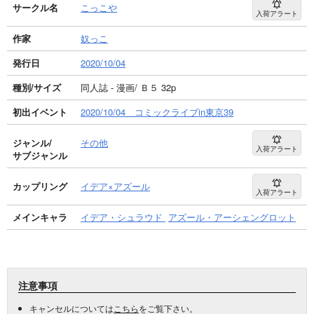
サークル名
こっこや
入荷アラート
作家
奴っこ
発行日
2020/10/04
種別/サイズ
同人誌 - 漫画/ Ｂ５ 32p
初出イベント
2020/10/04 コミックライブin東京39
ジャンル/
その他
入荷アラート
サブジャンル
カップリング
イデア×アズール
入荷アラート
メインキャラ
イデア・シュラウド
アズール・アーシェングロット
注意事項
キャンセルについては
こちら
をご覧下さい。