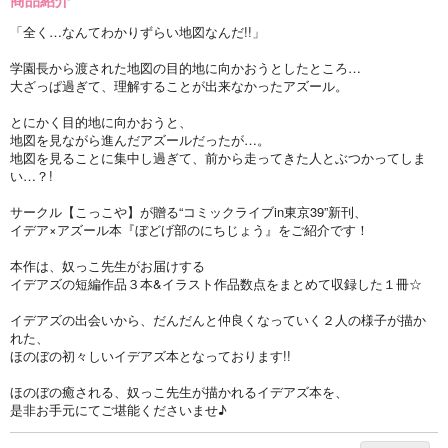
「全く…なんてわかりずらい地図なんだ!!」
学園長から渡された地図の目的地に向かおうとしたところ…
大ざっぱ過ぎて、理解することが出来なかったアズール。
とにかく目的地に向かおうと、
地図を見ながら進んだアズールだったが…。
地図を見ることに集中し過ぎて、前から走ってきた人とぶつかってしま
い…？!
サークル【こっこや】が贈る“コミックライブin東京39”新刊、
イデア×アズール本『ぼどげ部のにちじょう』をご紹介です！
本作は、奴っこ先生がお届けする
イデアズの短編作品３本&イラスト作品数点をまとめて収録した１冊☆
イデアズの出会いから、だんだんと仲良くなっていく２人の様子が描か
れた、
ほのぼの初々しいイデアズ本となっております!!
ほのぼの癒される、奴っこ先生が描かれるイデアズ本を、
是非お手元にてご堪能くださいませ♪