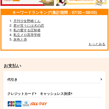
サンプル
サンプル
サンプル
キーワードランキング(集計期間：07/30～08/05)
作品詳細
作品詳細
作品詳細
月刊少女野崎くん
君が言うには犬の恋
私の愛する圧制者
私立メロ高等学校
灰色と赤
もっとみる
I wanna be your gent
ぜんぶぼくの
SAMURAI MODE
leman
E'toile.
空振りファンタズマ
とらじま
787
630
円
専売
円
専売
（税込）
（税込）
1,572
円
専売
（税込）
その他
その他
お支払い
その他
イデア×アズール
イデア×アズール
イデア×アズール
代引き
イデアズドルパロブッ
つかいまはねこちゃん
そこそこ明るい家族計
サンプル
サンプル
サンプル
ク
再録集
画
硝煙
POET
カート
カート
カート
ムッ天下！
クレジットカード
キャッシュレス決済
629
1,265
550
円
円
円
（税込）
（税込）
（税込）
イデア×アズール
イデア×アズール
イデア×アズール