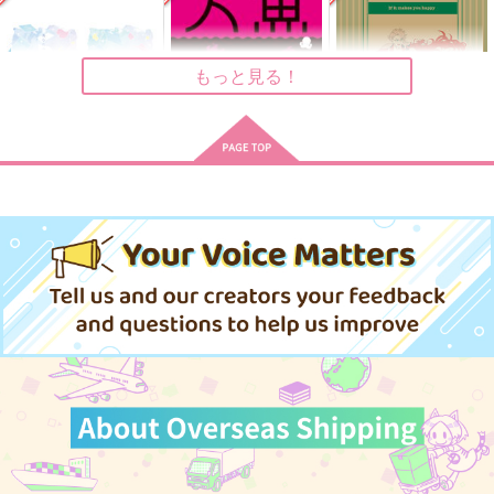
空振りファンタズマ
E'toile.
TIGERLILY
630
787
1,572
円
円
円
（税込）
（税込）
（税込）
イデア×アズール
イデア×アズール
イデア×アズール
もっと見る！
サンプル
サンプル
サンプル
作品詳細
作品詳細
作品詳細
あなたの××に触れた
人魚の行水
If it makes you happ
い
y
プラヌラ舎
プラグマライト
TW GALLERIA
597
円
専売
（税込）
1,572
499
円
専売
円
専売
（税込）
（税込）
その他
その他
その他
イデア×アズール
イデア×アズール
イデア×アズール
サンプル
サンプル
サンプル
カート
カート
カート
セロ
mixtureIDAZ
Patchwork magic！
TW GALLERIA
Neon Boy
ざらめのお城