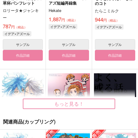
草杯パンフレット
アズ短編再録集
のコト
ロリータ★ジャンキ
Hekate
たらこミルク
ー
1,887
944
円
円
（税込）
（税込）
787
円
イデア×アズール
イデア×アズール
（税込）
イデア×アズール
サンプル
サンプル
サンプル
作品詳細
作品詳細
作品詳細
もっと見る！
関連商品(カップリング)
Petits Bonheurs
リベパチ打つのに日和
よく、或る話。異る