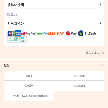
サンプル
サンプル
サンプル
後払い決済
作品詳細
作品詳細
作品詳細
とらコイン
青い炎に触れてみた
もっと知りたい!!きみ
ASSORTMENT イデ
い!! - 新装完全版
のコト
アズ短編再録集
詳しくはこちら
プラヌラ舎
たらこミルク
Hekate
1,572
944
1,887
円
円
専売
専売
円
専売
（税込）
（税込）
（税込）
配送
その他
その他
その他
イデア×アズール
イデア×アズール
イデア×アズール
悪いあそび
ちびちゃんデイズ
宅配便
ポスト投函
HEATBOY
ショウワノ
サンプル
サンプル
サンプル
店頭受取
おまとめ配送
629
787
円
円
（税込）
（税込）
カート
カート
カート
イデア×アズール
イデア×アズール
11,000円（税込）以上で送料当社負担
サンプル
サンプル