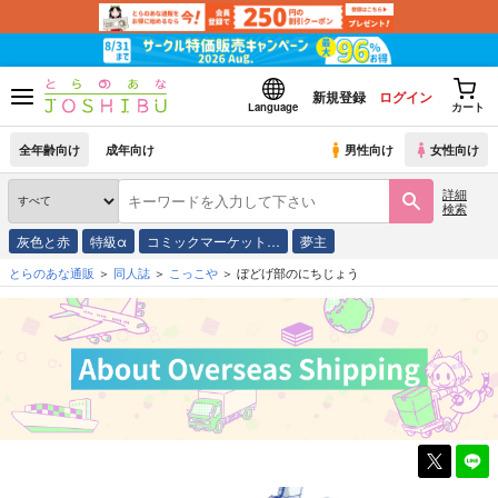
新規登録
ログイン
Language
カート
全年齢向け
成年向け
男性向け
女性向け
詳細
検索
灰色と赤
特級α
コミックマーケット…
夢主
とらのあな通販
同人誌
こっこや
ぼどげ部のにちじょう