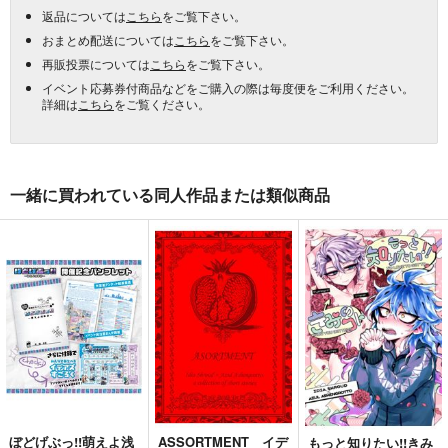
返品については
こちら
をご覧下さい。
おまとめ配送については
こちら
をご覧下さい。
再販投票については
こちら
をご覧下さい。
イベント応募券付商品などをご購入の際は毎度便をご利用ください。
詳細は
こちら
をご覧ください。
一緒に買われている同人作品または類似商品
ぼどげぶっ!!萌えよ浅
ASSORTMENT イデ
もっと知りたい!!きみ