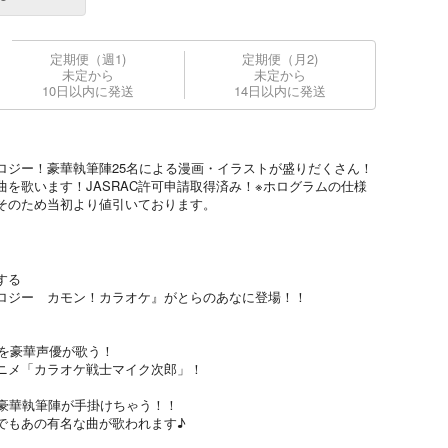
定期便（週1)
定期便（月2)
未定から
未定から
10日以内に発送
14日以内に発送
ロジー！豪華執筆陣25名による漫画・イラストが盛りだくさん！
を歌います！JASRAC許可申請取得済み！※ホログラムの仕様
そのため当初より値引いております。
する
ロジー カモン！カラオケ』がとらのあなに登場！！
々を豪華声優が歌う！
ニメ「カラオケ戦士マイク次郎」！
る豪華執筆陣が手掛けちゃう！！
でもあの有名な曲が歌われます♪