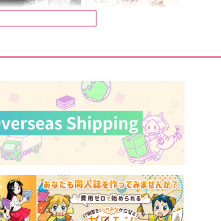
いつでもきみの星になる
WEB再録本のようだ。
ひばりの匣
phantom of ICE
72
1,100
円
円
（税込）
（税込）
シュウジ×マチュ
シャリア×シャア
サンプル
作品詳細
サンプル
作品詳細