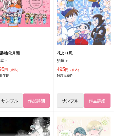
女装強化月間
花より忍
狛屋＋
狛屋＋
95
495
円
円
（税込）
（税込）
井半助
雑渡昆奈門
サンプル
作品詳細
サンプル
作品詳細