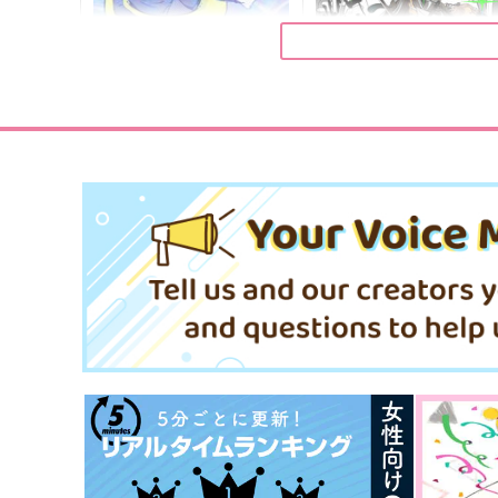
SWEET SUMMERTIME
刀剣乱舞非公式ファンアー
ブック KAKI
spoopy
撞木家
319
円
（税込）
2,515
円
（税込）
成田狂児×岡聡実
小夜左文字
サンプル
作品詳細
サンプル
作品詳細