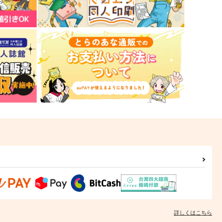
熊狩日誌
なぎなた 特別号
ello×2
★願い星★
80
1,100
円
円
（税込）
（税込）
シティ
岩融
サンプル
作品詳細
サンプル
作品詳細
詳しくはこちら