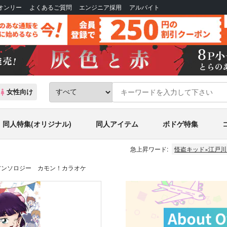
Bオンリー
よくあるご質問
エンジニア採用
アルバイト
女性向け
同人特集(オリジナル)
同人アイテム
ボドゲ特集
急上昇ワード:
怪盗キッド×江戸川
アンソロジー カモン！カラオケ