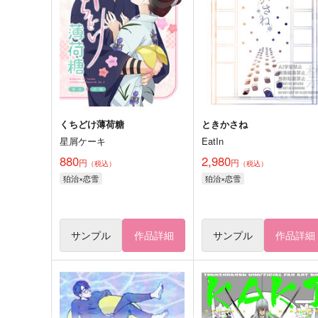
くちどけ薄荷糖
ときかさね
星屑ケーキ
EatIn
880
2,980
円
円
（税込）
（税込）
狛治×恋雪
狛治×恋雪
サンプル
作品詳細
サンプル
作品詳細