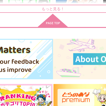
もっと見る！
ト
LDD
LDD2
ayukawa
ayukawa
385
418
4
円
円
（税込）
（税込）
綾瀬川次郎
綾瀬川次郎
サンプル
作品詳細
サンプル
作品詳細