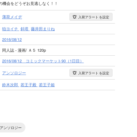
の機会をどうぞお見逃しなく！！
薄荷メイヂ
入荷アラート
を設定
狛ヨイチ
斜塔
藤井田まりね
2016/08/12
同人誌 - 漫画/ Ａ５ 120p
2016/08/12 コミックマーケット90（1日目）
アンソロジー
入荷アラート
を設定
鈴木次郎
若王子殿
若王子姫
アンソロジー