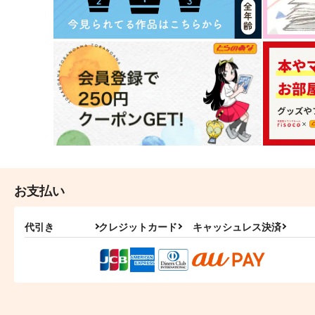
Little Green おじさん
狂犬注意。2
3P-ThreePii-
7676
715
1,572
円
円
お支払い
（税込）
（税込）
シャリア・ブル
オールキャラ
代引き
クレジットカード
キャッシュレス決済
サンプル
作品詳細
サンプル
作品詳細