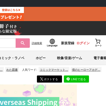
新規登録
ログイン
詳細
検索
Language
カート
コミック・ラノベ
ホビー
映像/音楽/ゲーム
電子書
…
わた図書
人気ワード:
コミックマーケット…
僕のヒーローアカデ…
ポストする
LINEで送る