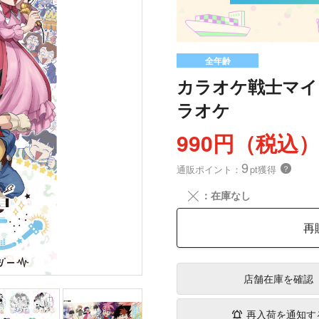
全年齢
カラオケ戦士マイ
ラオケ
990円（税込
9
通販ポイント：
pt獲得
？
╳
：在庫なし
再
店舗在庫
を確認
再入荷を通知す