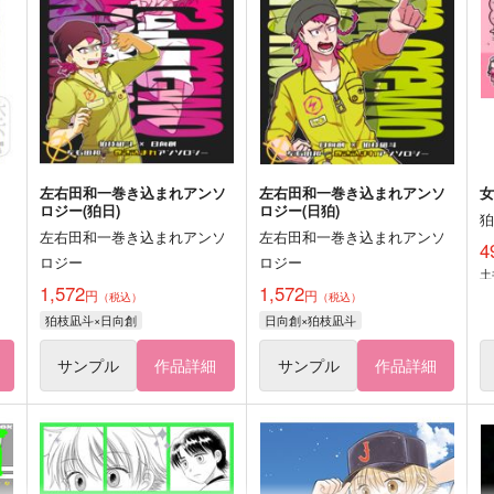
左右田和一巻き込まれアンソ
左右田和一巻き込まれアンソ
ロジー(狛日)
ロジー(日狛)
左右田和一巻き込まれアンソ
左右田和一巻き込まれアンソ
4
ロジー
ロジー
土
1,572
1,572
円
円
（税込）
（税込）
狛枝凪斗×日向創
日向創×狛枝凪斗
サンプル
作品詳細
サンプル
作品詳細