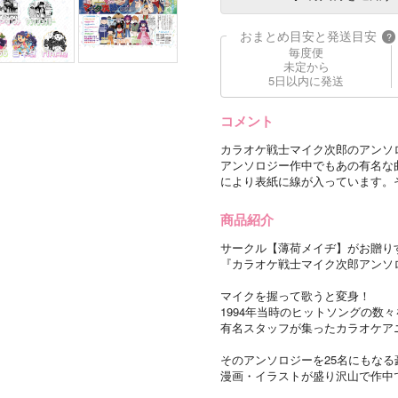
おまとめ目安と発送目安
?
毎度便
未定から
5日以内に発送
コメント
カラオケ戦士マイク次郎のアンソ
アンソロジー作中でもあの有名な曲
により表紙に線が入っています。
商品紹介
サークル【薄荷メイヂ】がお贈り
『カラオケ戦士マイク次郎アンソ
マイクを握って歌うと変身！
1994年当時のヒットソングの数
有名スタッフが集ったカラオケア
そのアンソロジーを25名にもな
漫画・イラストが盛り沢山で作中