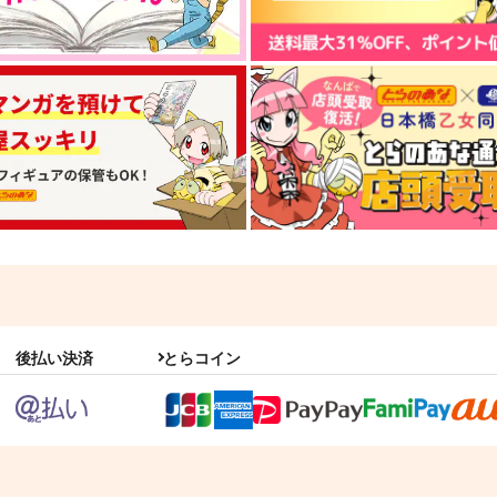
狂犬注意。1
なんかわかっっっっっった2
7676
キノコの森
h
1,572
1,572
8
円
円
（税込）
（税込）
オールキャラ
アマテ・ユズリハ
バ
後払い決済
とらコイン
サンプル
作品詳細
サンプル
作品詳細