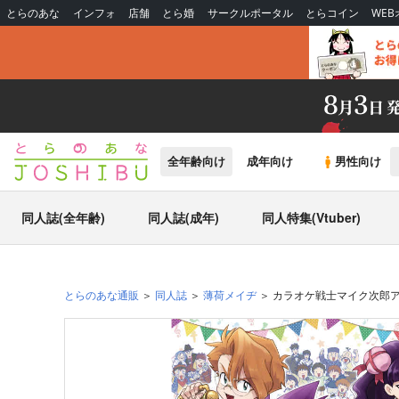
とらのあな
インフォ
店舗
とら婚
サークルポータル
とらコイン
WE
全年齢向け
成年向け
男性向け
同人誌(全年齢)
同人誌(成年)
同人特集(Vtuber)
とらのあな通販
同人誌
薄荷メイヂ
カラオケ戦士マイク次郎