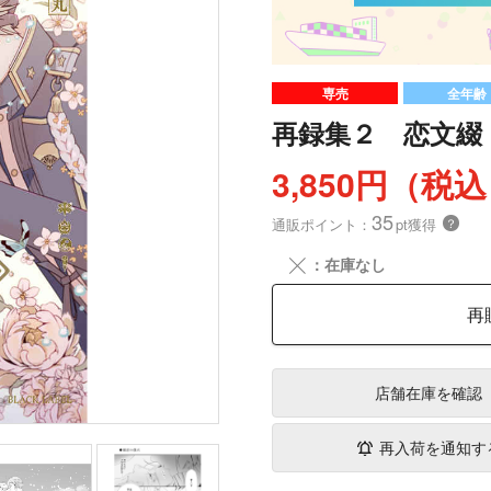
専売
全年齢
再録集２ 恋文綴
3,850円（税
35
通販ポイント：
pt獲得
？
╳
：在庫なし
再
店舗在庫
を確認
再入荷を通知す