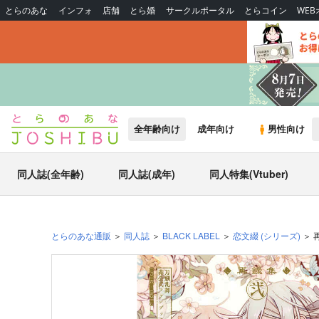
とらのあな
インフォ
店舗
とら婚
サークルポータル
とらコイン
WE
全年齢向け
成年向け
男性向け
同人誌(全年齢)
同人誌(成年)
同人特集(Vtuber)
とらのあな通販
同人誌
BLACK LABEL
恋文綴
(シリーズ)