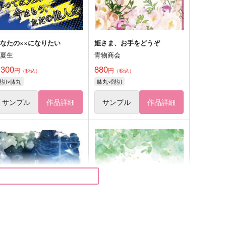
なたの××になりたい
姫さま、お手をどうぞ
半夏生
青物商会
,300
880
円
円
（税込）
（税込）
髭切×膝丸
膝丸×髭切
サンプル
作品詳細
サンプル
作品詳細