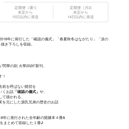
定期便（週1)
定期便（月2)
未定から
未定から
10日以内に発送
14日以内に発送
～2018年に発行した「確認の儀式」「春夏秋冬はながたり」「涙の
+描き下ろしを収録。
る“閃華の刻 火華2020”新刊、
す！
名前を呼ばない髭切を
いくお話
「確認の儀式」
や、
して描かれる、
実を元にした源氏兄弟の歴史のお話
2018年に発行された全年齢の髭膝本４冊&
品をまとめて収録した１冊♪