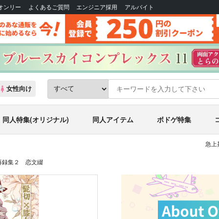
Bオンリー
よくあるご質問
エンジニア採用
アルバイト
女性向け
同人特集(オリジナル)
同人アイテム
ボドゲ特集
急上
再録集２ 恋文綴