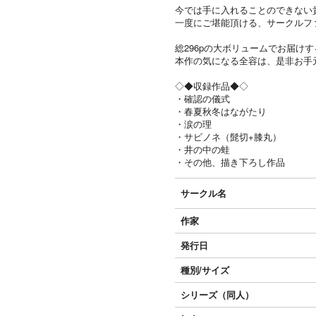
今では手に入れることのできない
一度にご堪能頂ける、サークルフ
総296pの大ボリュームでお届け
本作の気になる全容は、是非お手
◇◆収録作品◆◇
・確認の儀式
・春夏秋冬はながたり
・涙の理
・サビノネ（髭切+膝丸）
・井の中の蛙
・その他、描き下ろし作品
サークル名
作家
発行日
種別/サイズ
シリーズ（同人）