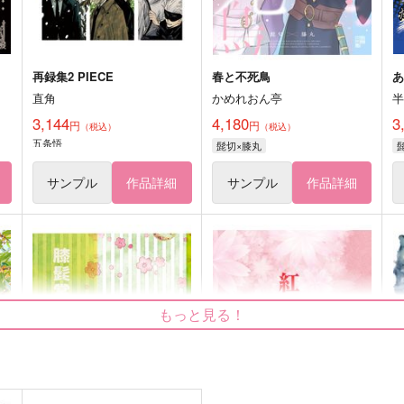
再録集2 PIECE
春と不死鳥
あ
直角
かめれおん亭
3,144
4,180
3
円
円
（税込）
（税込）
五条悟
髭切×膝丸
サンプル
作品詳細
サンプル
作品詳細
もっと見る！