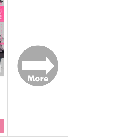
膝髭掌編集
紅ほのか
青物商会
花色鉛筆
1,100
787
7
円
円
（税込）
（税込）
膝丸×髭切
膝丸×髭切
サンプル
作品詳細
サンプル
作品詳細
ト