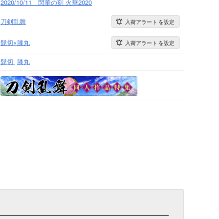
2020/10/11 閃華の刻 火華2020
刀剣乱舞
入荷アラート
を設定
髭切×膝丸
入荷アラート
を設定
髭切
膝丸