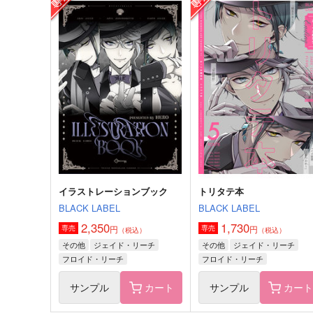
逸話の陰
再会
青物商会
bjorn
660
629
円
円
（税込）
（税込）
膝丸×髭切
髭切×膝丸
サンプル
作品詳細
サンプル
作品詳細
イラストレーションブック
トリタテ本
BLACK LABEL
BLACK LABEL
2,350
1,730
円
円
専売
専売
（税込）
（税込）
その他
ジェイド・リーチ
その他
ジェイド・リーチ
フロイド・リーチ
フロイド・リーチ
アズール・アーシェングロット
アズール・アーシェングロット
サンプル
カート
サンプル
カー