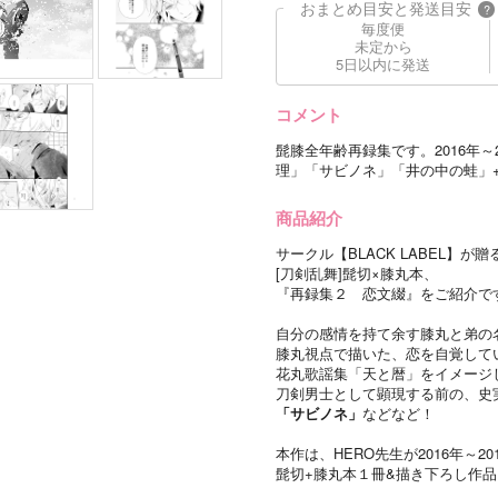
おまとめ目安と発送目安
?
毎度便
未定から
5日以内に発送
コメント
髭膝全年齢再録集です。2016年
理」「サビノネ」「井の中の蛙」
商品紹介
サークル【BLACK LABEL】が贈
[刀剣乱舞]髭切×膝丸本、
『再録集２ 恋文綴』をご紹介で
自分の感情を持て余す膝丸と弟の
膝丸視点で描いた、恋を自覚して
花丸歌謡集「天と暦」をイメージ
刀剣男士として顕現する前の、史
「サビノネ」
などなど！
本作は、HERO先生が2016年～
髭切+膝丸本１冊&描き下ろし作