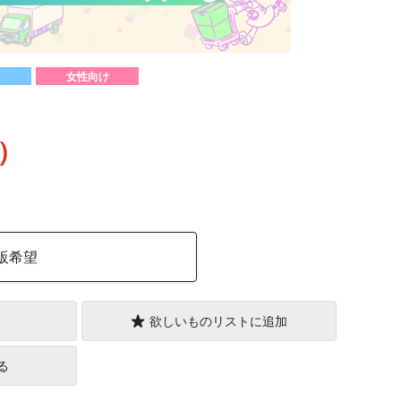
女性向け
込）
販希望
欲しいものリストに追加
る