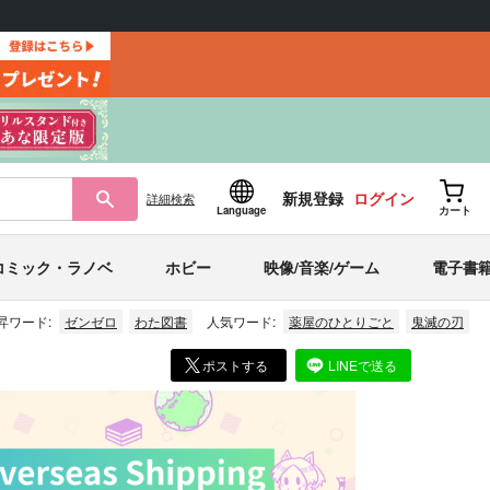
新規登録
ログイン
詳細
検索
Language
カート
コミック・ラノベ
ホビー
映像/音楽/ゲーム
電子書
昇ワード:
ゼンゼロ
わた図書
人気ワード:
薬屋のひとりごと
鬼滅の刃
ポストする
LINEで送る