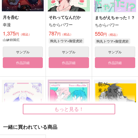
月を呑む
それってなんだか
まちがえちゃった！？
幸漫
ちからパワー
ちからパワー
1,375
787
550
円
円
円
（税込）
（税込）
（税込）
山姥切国広
狗丸トウマ×御堂虎於
狗丸トウマ×御堂虎於
サンプル
サンプル
サンプル
作品詳細
作品詳細
作品詳細
もっと見る！
一緒に買われている商品