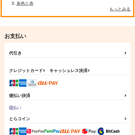
雨神楽
灰色と赤
944
1,283
円
円
（税込）
（税込）
739
もっとみる
円
（税込）
トレイ×ケイト
山姥切国広×山姥切長義
赤井秀一×江戸川コナン
サンプル
サンプル
サンプル
お支払い
作品詳細
作品詳細
作品詳細
代引き
クレジットカード
キャッシュレス決済
後払い決済
メモ帳スイーツ
メモ帳 ねこのおてて
とらコイン
メモ帳 ワッフル
ねこのかんづめ
ねこのかんづめ
ねこのかんづめ
493
493
493
円
円
円
（税込）
（税込）