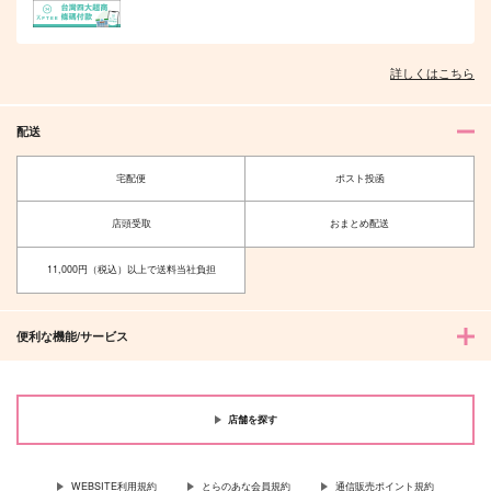
（税込）
サンプル
サンプル
サンプル
詳しくはこちら
作品詳細
作品詳細
作品詳細
配送
宅配便
ポスト投函
店頭受取
おまとめ配送
11,000円（税込）以上で送料当社負担
便利な機能/サービス
メモ帳 ごろりんにゃ
宝石アクキー フリン
んこ
ズ
ねこのかんづめ
黒長靴
店舗を探す
493
990
円
円
（税込）
（税込）
フリンズ
WEBSITE利用規約
とらのあな会員規約
通信販売ポイント規約