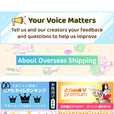
指輪のはなし
De Vento et Sole
Skazka
Rabi
De Vento et Sole
薄荷時雨
755
629
1,572
円
円
円
（税込）
（税込）
（税込）
カイン×オーエン
カイン×オーエン
カイン×オーエン
サンプル
サンプル
サンプル
作品詳細
作品詳細
作品詳細
HYSTERESIS
情景
イドフロの日常
Ain't
いつも勝手なことばか
NAGEYARI