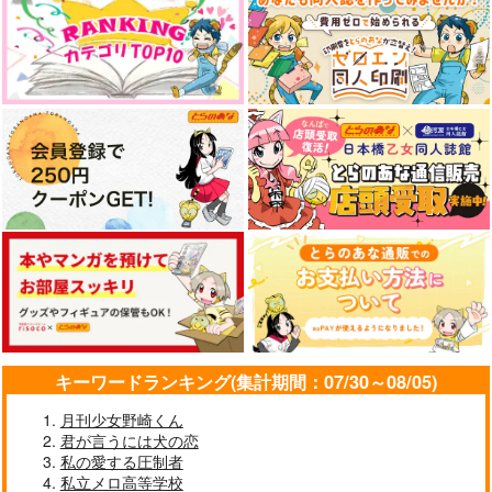
り！
787
3,850
円
円
（税込）
（税込）
495
ボンドルド
オーエン×カイン
円
（税込）
オーエン×カイン
サンプル
サンプル
サンプル
作品詳細
作品詳細
作品詳細
キーワードランキング(集計期間：07/30～08/05)
月刊少女野崎くん
君が言うには犬の恋
らぶはぷにんぐ！
ひとひらを閉じ込めて
赤コハロウィンアクリ
私の愛する圧制者
ルキーホルダー
＋DolcE
メメントミント
私立メロ高等学校