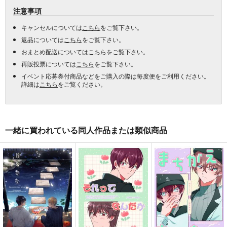
注意事項
キャンセルについては
こちら
をご覧下さい。
返品については
こちら
をご覧下さい。
おまとめ配送については
こちら
をご覧下さい。
再販投票については
こちら
をご覧下さい。
イベント応募券付商品などをご購入の際は毎度便をご利用ください。
詳細は
こちら
をご覧ください。
一緒に買われている同人作品または類似商品