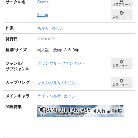
サークル名
Cordial
入荷アラート
iLump
入荷アラート
作家
ちかり
ゆっこ
発行日
2020/10/11
種別/サイズ
同人誌 - 漫画/ Ａ５ 34p
ジャンル/
グランブルーファンタジー
入荷アラート
サブジャンル
カップリング
ラインハルザ×カイン
入荷アラート
メインキャラ
ラインハルザ
カイン
関連特集