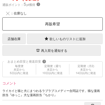
5
通販ポイント：
pt獲得
？
╳
：在庫なし
再販希望
店舗在庫
欲しいものリストに追加
再入荷を通知する
おまとめ目安と発送目安
?
毎度便
定期便（週1)
定期便（月2)
未定から
未定から
未定から
5日以内に発送
10日以内に発送
14日以内に発送
コメント
ライカイと猫と犬にまつわるラブラブコメディー合同誌です。猫な漫画
担当『ゆっこ』犬な漫画担当『ちかり』