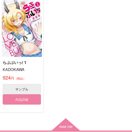
HAPPY BIRTHDAY
#恋する因縁
朝が来るまでそばにい
て
Rabi
Rabi
Rabi
787
1,100
円
円
（税込）
（税込）
787
円
（税込）
カイン×オーエン
カイン×オーエン
カイン×オーエン
サンプル
サンプル
サンプル
作品詳細
作品詳細
作品詳細
らぶぶいっ! 1
KADOKAWA
924
円
（税込）
サンプル
作品詳細