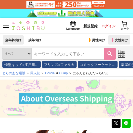
新規登録
ログイン
Language
カート
全年齢向け
成年向け
男性向け
女性向け
詳細
検索
怪盗キッド×江戸川…
フリンズ×ファルカ
コミックマーケット…
薬屋の
とらのあな通販
同人誌
Cordial
&
iLump
にゃんとわんだ～らいふ!!