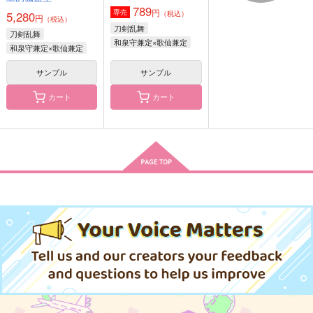
789
円
専売
5,280
（税込）
円
（税込）
刀剣乱舞
刀剣乱舞
和泉守兼定×歌仙兼定
和泉守兼定×歌仙兼定
茶碗飯のWEBのや
竜歌えにし言祝
我侭一つ願うなら
つ。
あめざいく
サンプル
サンプル
白霜亭
茶碗飯
2,357
472
円
円
（税込）
（税込）
カート
カート
1,719
円
（税込）
大倶利伽羅×歌仙兼定
燭台切光忠×歌仙兼定
歌仙兼定
サンプル
サンプル
サンプル
作品詳細
作品詳細
作品詳細