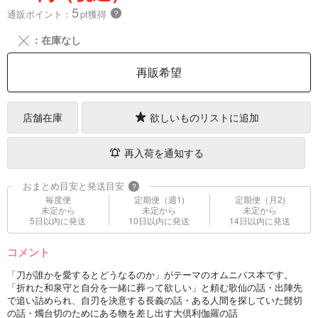
5
通販ポイント：
pt獲得
？
╳
：在庫なし
再販希望
店舗在庫
欲しいものリストに追加
再入荷を通知する
おまとめ目安と発送目安
?
毎度便
定期便（週1)
定期便（月2)
未定から
未定から
未定から
5日以内に発送
10日以内に発送
14日以内に発送
コメント
「刀が誰かを愛するとどうなるのか」がテーマのオムニバス本です。
「折れた和泉守と自分を一緒に葬って欲しい」と頼む歌仙の話・出陣先
で追い詰められ、自刃を決意する長義の話・ある人間を探していた髭切
の話・燭台切のためにある物を差し出す大倶利伽羅の話