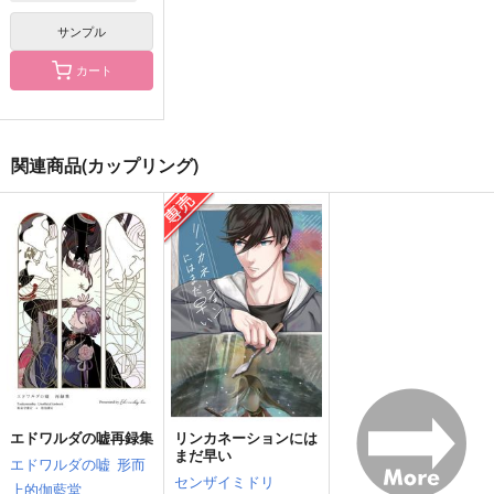
サンプル
カート
歌仙兼定はだいたい厨
歌仙兼定はだいたい厨
歌仙兼定はだいたい厨
にいる 再録集・その
にいる 再録集・その
にいる 再録集・その
3
2
1
茶碗飯
茶碗飯
茶碗飯
関連商品(カップリング)
2,200
1,980
1,729
円
円
円
（税込）
（税込）
（税込）
オールキャラ
歌仙兼定
歌仙兼定
サンプル
サンプル
サンプル
作品詳細
作品詳細
作品詳細
エドワルダの嘘再録集
リンカネーションには
まだ早い
エドワルダの嘘
形而
センザイミドリ
上的伽藍堂