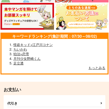
今日の弁当なんじゃろ
あなたの声で世界が廻
静物
な３
る
エドワルダの嘘
金瘡屋本舗
愛逢月
1,815
円
（税込）
1,430
944
円
円
（税込）
（税込）
歌仙兼定
歌仙兼定
大倶利伽羅×歌仙兼定
キーワードランキング(集計期間：07/30～08/02)
サンプル
サンプル
サンプル
怪盗キッド×江戸川コナン
作品詳細
作品詳細
作品詳細
ちいかわ
狛治×恋雪
月刊少女野崎くん
足立透
もっとみる
お支払い
代引き