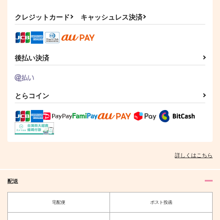
歌仙兼定戦闘アンソロ
除霊スキマバイトの青
ジー「我こそは、」
江くんと歌仙くんの本
クレジットカード
キャッシュレス決済
茶碗飯
ふじある茶房
3,500
944
円
円
（税込）
（税込）
歌仙兼定
にっかり青江×歌仙兼定
後払い決済
サンプル
サンプル
作品詳細
作品詳細
とらコイン
詳しくはこちら
配送
宅配便
ポスト投函