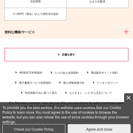
店頭受取
おまとめ配送
11,000円（税込）以上で送料当社負担
便利な機能/サービス
店舗を探す
WEBSITE利用規約
とらのあな会員規約
通信販売ポイント規約
電子書籍サービス利用規約
個人情報保護方針
クッキーポリシー
特定商取引法に基づく表示
なりすまし・いたずら注文について
For Overseas customer, now you can ship your purchases by using purchases agent
services “AOCS”! Click {more…} for more information …
more
To provide you the best service, this website uses cookies.See our Cookie
Policy to learn more.You must agree to the use of cookies to browse the
website, but you can also refuse the use of some cookies through your browser
settings.
c TORANOANA Inc, All Rights Reserved.
Check our Cookie Policy
Agree and close