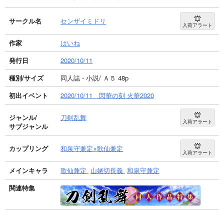
サークル名
センザイミドリ
入荷アラート
作家
はいね
発行日
2020/10/11
種別/サイズ
同人誌 - 小説/ Ａ５ 48p
初出イベント
2020/10/11 閃華の刻 火華2020
ジャンル/
刀剣乱舞
入荷アラート
サブジャンル
カップリング
和泉守兼定×歌仙兼定
入荷アラート
メインキャラ
歌仙兼定
山姥切長義
和泉守兼定
関連特集