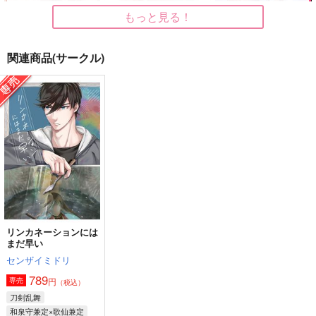
もっと見る！
関連商品(サークル)
龍の心の憩い処
太陽の虜
Live with
9:knock
Lilac
Lilac
787
1,572
472
円
円
円
（税込）
（税込）
（税込）
陸奥守吉行×和泉守兼定
巴日和×あんず
七種茨×あんず
サンプル
サンプル
サンプル
作品詳細
作品詳細
作品詳細
リンカネーションには
まだ早い
センザイミドリ
789
円
専売
（税込）
刀剣乱舞
和泉守兼定×歌仙兼定