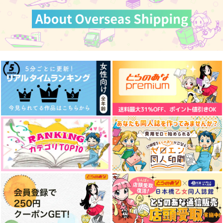
花葬の約束
濃州関住兼定作15
最後に愛をひとさじ
おむすびおいしい
ひだりや
楽園図書館
1,572
1,320
629
円
円
円
（税込）
（税込）
（税込）
歌仙兼定
歌仙兼定
燭台切光忠×歌仙兼定
サンプル
サンプル
サンプル
作品詳細
作品詳細
作品詳細