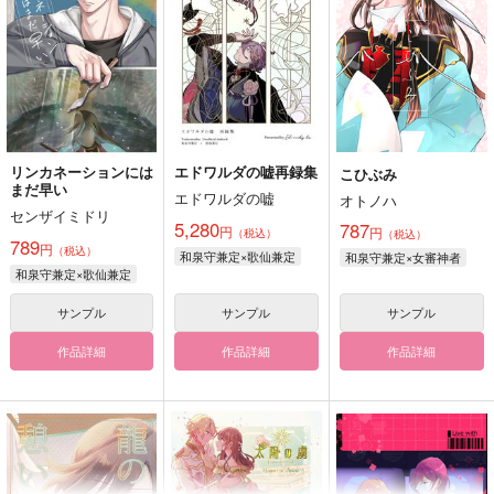
リンカネーションには
エドワルダの嘘再録集
こひぶみ
まだ早い
エドワルダの嘘
オトノハ
センザイミドリ
5,280
787
円
円
（税込）
（税込）
789
円
（税込）
和泉守兼定×歌仙兼定
和泉守兼定×女審神者
和泉守兼定×歌仙兼定
サンプル
サンプル
サンプル
作品詳細
作品詳細
作品詳細