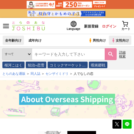
新規登録
ログイン
Language
カート
全年齢向け
成年向け
男性向け
女性向け
詳細
検索
桜河こはく
狛治×恋雪
コミックマーケット…
呪術廻戦
とらのあな通販
同人誌
センザイミドリ
人でなしの恋