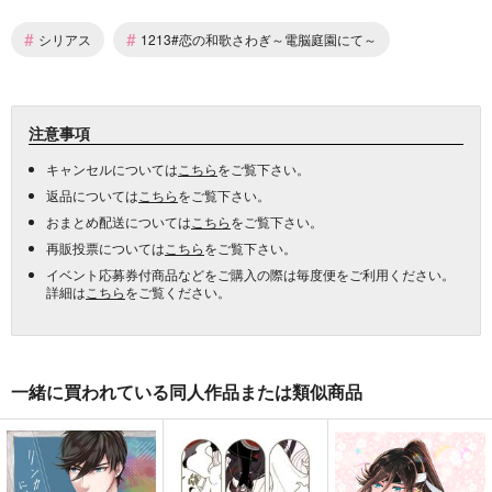
#
#
シリアス
1213#恋の和歌さわぎ～電脳庭園にて～
注意事項
キャンセルについては
こちら
をご覧下さい。
返品については
こちら
をご覧下さい。
おまとめ配送については
こちら
をご覧下さい。
再販投票については
こちら
をご覧下さい。
イベント応募券付商品などをご購入の際は毎度便をご利用ください。
詳細は
こちら
をご覧ください。
一緒に買われている同人作品または類似商品