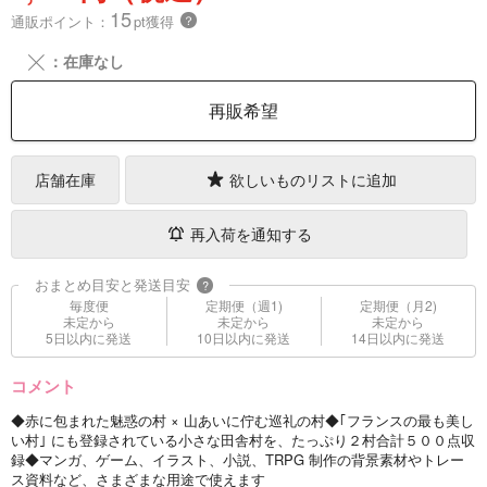
15
通販ポイント：
pt獲得
？
╳
：在庫なし
再販希望
店舗在庫
欲しいものリストに追加
再入荷を通知する
おまとめ目安と発送目安
?
毎度便
定期便（週1)
定期便（月2)
未定から
未定から
未定から
5日以内に発送
10日以内に発送
14日以内に発送
コメント
◆赤に包まれた魅惑の村 × 山あいに佇む巡礼の村◆｢フランスの最も美し
い村｣ にも登録されている小さな田舎村を、たっぷり２村合計５００点収
録◆マンガ、ゲーム、イラスト、小説、TRPG 制作の背景素材やトレー
ス資料など、さまざまな用途で使えます