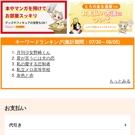
星とアビス 攻略/設
YOI師弟と聖地巡礼ス
ミュンヘン旅行記
定資料本
ペイン旅
ドリップ珈琲
猫飼家
Mellow Rain
629
円
（税込）
2,750
1,415
円
円
（税込）
（税込）
ミヒャエル・カイザー
キーワードランキング(集計期間：07/30～08/05)
オベロン×ぐだ子
ヴィクトル×勝生勇利
月刊少女野崎くん
サンプル
サンプル
サンプル
君が言うには犬の恋
私の愛する圧制者
作品詳細
作品詳細
作品詳細
私立メロ高等学校
灰色と赤
もっとみる
お支払い
代引き