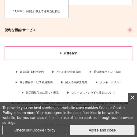
YOIしい絵の本 北部
遙かなる新中納言を追
九州3県 YOI強化版
いかけて
11,000円（税込）以上で送料当社負担
チアフル！！！
花文舎
1,100
2,044
円
円
（税込）
（税込）
便利な機能/サービス
平知盛
ヴィクトル×勝生勇利
サンプル
サンプル
作品詳細
作品詳細
店舗を探す
WEBSITE利用規約
とらのあな会員規約
通信販売ポイント規約
電子書籍サービス利用規約
個人情報保護方針
クッキーポリシー
特定商取引法に基づく表示
なりすまし・いたずら注文について
For Overseas customer, now you can ship your purchases by using purchases agent
services “AOCS”! Click {more…} for more information …
more
To provide you the best service, this website uses cookies.See our Cookie
Policy to learn more.You must agree to the use of cookies to browse the
website, but you can also refuse the use of some cookies through your browser
settings.
c TORANOANA Inc, All Rights Reserved.
Check our Cookie Policy
Agree and close