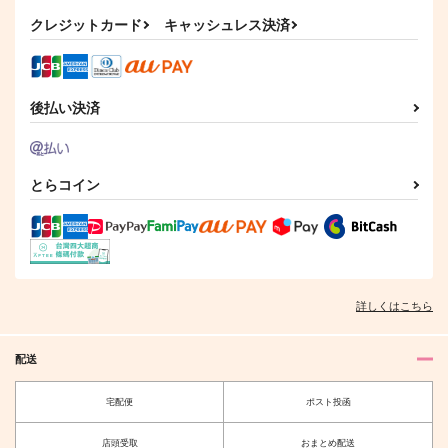
クレジットカード
キャッシュレス決済
鳩舎3号～風人バース
忍たび本
社畜巡礼記３ 南米ス
～
ペシャル
ソウル堂
roostars
赤茄子労働組合
629
円
（税込）
2,200
1,375
円
円
後払い決済
（税込）
土井半助
（税込）
あさぎりゲン
サンプル
サンプル
サンプル
とらコイン
作品詳細
作品詳細
作品詳細
詳しくはこちら
配送
宅配便
ポスト投函
店頭受取
おまとめ配送