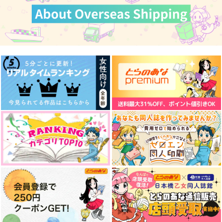
ginn漫画背景集
せんせーは天然素材
ひとしずく×やま△楽
曲設定資料集vol.2
Matt bordeaux
Large Marge
team OS
1,572
787
円
円
（税込）
（税込）
1,634
円
（税込）
アシスタント×漫画家
鏡音リン
サンプル
サンプル
サンプル
作品詳細
作品詳細
作品詳細