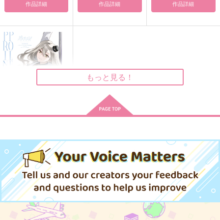
作品詳細
作品詳細
作品詳細
お義父さんは迂闊なの
あの美しき日々よ
奴隷嫌いの領主様と美
で～ロックバレー編～
しき奴隷 番外
ねむいからあとで
南乃もふもふ狂
ゆ
457
円
（税込）
もっと見る！
986
300
円
円
（税込）
（税込）
天鬼×摂津のきり丸
北村元康×岩谷尚文
爆豪勝己×轟焦凍
サンプル
サンプル
サンプル
作品詳細
作品詳細
作品詳細
ポールプリンセス!! 設
定資料集 アクリルペ
ンライトスタンド付き
KADOKAWA
限定版 ユカリ ver.
7,700
円
（税込）
サンプル
作品詳細