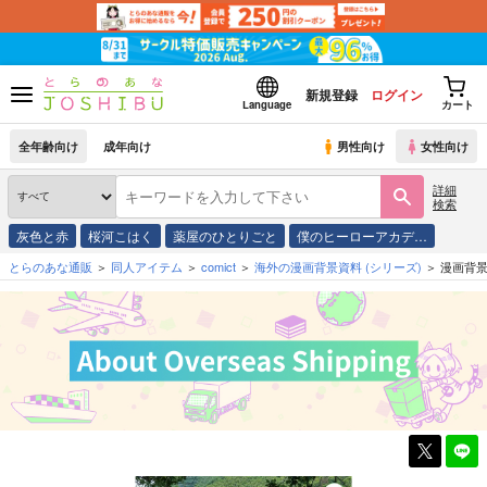
新規登録
ログイン
Language
カート
全年齢向け
成年向け
男性向け
女性向け
詳細
検索
灰色と赤
桜河こはく
薬屋のひとりごと
僕のヒーローアカデ…
とらのあな通販
同人アイテム
comict
海外の漫画背景資料
(シリーズ)
漫画背景