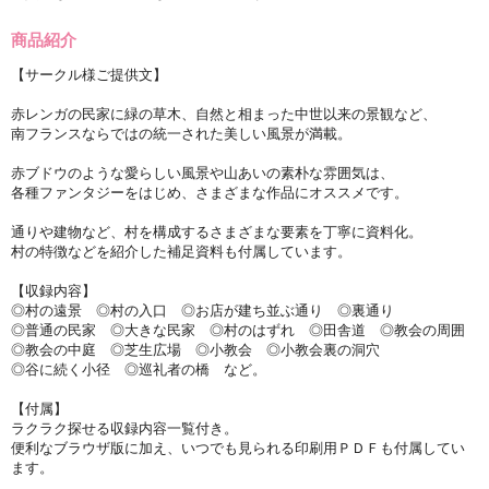
商品紹介
【サークル様ご提供文】
赤レンガの民家に緑の草木、自然と相まった中世以来の景観など、
南フランスならではの統一された美しい風景が満載。
赤ブドウのような愛らしい風景や山あいの素朴な雰囲気は、
各種ファンタジーをはじめ、さまざまな作品にオススメです。
通りや建物など、村を構成するさまざまな要素を丁寧に資料化。
村の特徴などを紹介した補足資料も付属しています。
【収録内容】
◎村の遠景 ◎村の入口 ◎お店が建ち並ぶ通り ◎裏通り
◎普通の民家 ◎大きな民家 ◎村のはずれ ◎田舎道 ◎教会の周囲
◎教会の中庭 ◎芝生広場 ◎小教会 ◎小教会裏の洞穴
◎谷に続く小径 ◎巡礼者の橋 など。
【付属】
ラクラク探せる収録内容一覧付き。
便利なブラウザ版に加え、いつでも見られる印刷用ＰＤＦも付属してい
ます。