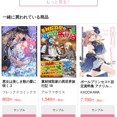
もっと見る！
一緒に買われている商品
らふたりあめーかー！
南の国の大人たち
南の鳥に伝えて欲しい
壱
かささぎの
羽鳥の巣
南乃もふもふ狂
1,100
1,572
円
円
（税込）
（税込）
944
円
（税込）
レノックス×フィガロ
獅子王司×石神千空
岩谷尚文
サンプル
サンプル
サンプル
作品詳細
作品詳細
作品詳細
悪女は美しき獣の愛に
素材採取家の異世界旅
ポールプリンセス!! 設
咲く 2
行記 18
定資料集 アクリルペ
ンライトスタンド付き
フレックスコミックス
アルファポリス
KADOKAWA
限定版 ヒナノ ver.
803
1,540
7,700
円
円
円
（税込）
（税込）
（税込）
サンプル
サンプル
サンプル