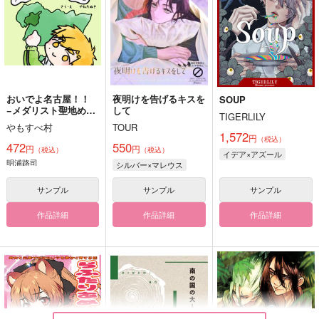
おいでよ名古屋！！
夜明けを告げるキスを
SOUP
−メダリスト聖地めぐ
して
TIGERLILY
り−
やもすべ村
TOUR
1,572
円
（税込）
472
550
円
円
（税込）
（税込）
イデア×アズール
明浦路司
シルバー×マレウス
サンプル
サンプル
サンプル
作品詳細
作品詳細
作品詳細