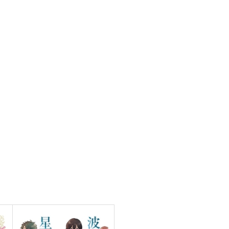
abloom
660
7
円
（税込）
1,572
円
（税込）
アルベール×ユリウス
オーエン×カイン
サンプル
作品詳細
サンプル
作品詳細
ギヴンカレンダー2020【ケー
穏やか貴族の布教とすすめ
スなし】