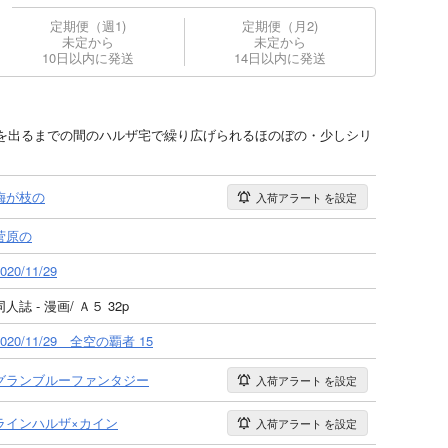
定期便（週1)
定期便（月2)
未定から
未定から
10日以内に発送
14日以内に発送
を出るまでの間のハルザ宅で繰り広げられるほのぼの・少しシリ
梅が枝の
入荷アラート
を設定
菅原の
020/11/29
同人誌 - 漫画/ Ａ５ 32p
2020/11/29 全空の覇者 15
グランブルーファンタジー
入荷アラート
を設定
ラインハルザ×カイン
入荷アラート
を設定