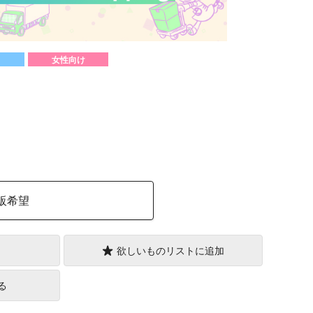
女性向け
）
販希望
欲しいものリストに追加
る