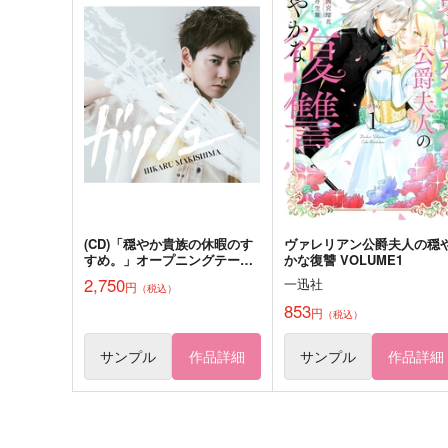
マブリート
me
1,642
944
円
円
（税込）
（税込）
ホークス×轟冬美
ユリウス×アルベール
サンプル
作品詳細
サンプル
作品詳細
(CD)「穏やか貴族の休暇のす
ヴァレリアン公爵夫人の穏
すめ。」オープニングテー
かな復讐 VOLUME1
マ ガッシュ(通常盤)/牧島輝
2,750
一迅社
円
（税込）
853
円
（税込）
サンプル
作品詳細
サンプル
作品詳細
穏やか貴族の読書のすすめ
JUNE BRIDE