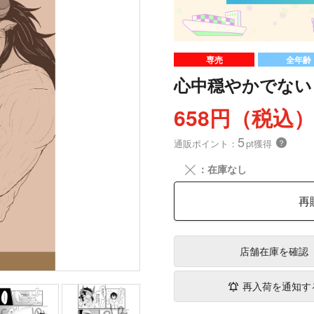
専売
全年齢
心中穏やかでない
658円（税込
5
通販ポイント：
pt獲得
？
╳
：在庫なし
再
店舗在庫
を確認
再入荷を通知す