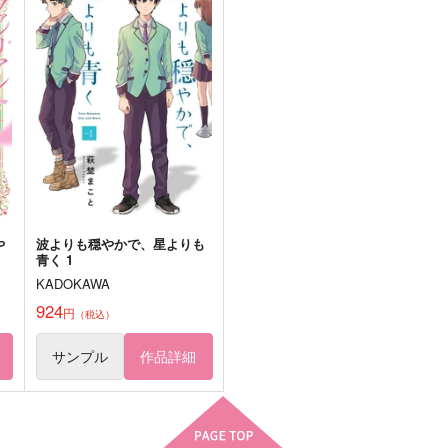
からすのおしろ
キヅナツキ
787
円
（税込）
770
6
円
（税込）
リゼル
佐藤真冬
小
サンプル
作品詳細
サンプル
作品詳細
や
波よりも穏やかで、星よりも
青く 1
KADOKAWA
924
円
（税込）
サンプル
作品詳細