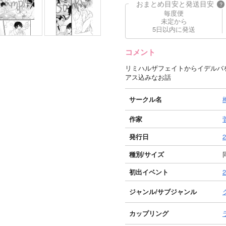
おまとめ目安と発送目安
?
毎度便
未定から
5日以内に発送
コメント
リミハルザフェイトからイデルバ
アス込みなお話
サークル名
作家
発行日
2
種別/サイズ
初出イベント
ジャンル/
サブジャンル
カップリング