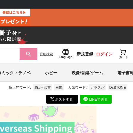
新規登録
ログイン
詳細
検索
Language
カート
コミック・ラノベ
ホビー
映像/音楽/ゲーム
電子書
急上昇ワード:
狛治×恋雪
三間
人気ワード:
カラスバ
Dr.STONE
ポストする
LINEで送る