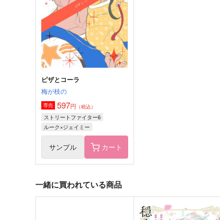
986
2,956
円
円
（税込）
（税込）
四葉環×逢坂壮五
四葉環×逢坂壮五
サンプル
作品詳細
サンプル
作品詳細
ピザとコーラ
梅が枝の
597
円
専売
（税込）
ストリートファイター6
ルーク×ジェイミー
サンプル
カート
一緒に買われている商品
REBOOT
Stay with You