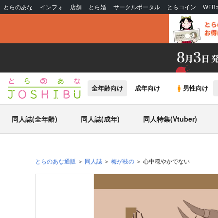
とらのあな
インフォ
店舗
とら婚
サークルポータル
とらコイン
WE
全年齢向け
成年向け
男性向け
同人誌(全年齢)
同人誌(成年)
同人特集(Vtuber)
とらのあな通販
同人誌
梅が枝の
心中穏やかでない