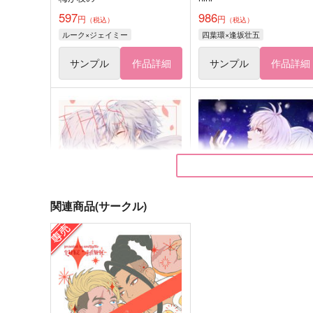
597
986
円
円
（税込）
（税込）
ルーク×ジェイミー
四葉環×逢坂壮五
サンプル
作品詳細
サンプル
作品詳細
関連商品(サークル)
This is Love.
Bouquet2
nini
nini