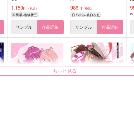
1,150
986
9
円
円
（税込）
（税込）
四
四葉環×逢坂壮五
日々樹渉×真白友也
サンプル
作品詳細
サンプル
作品詳細
もっと見る！
マリアージュ アソート
オーカイアンソロジー『愛援
奇縁』
穏やかなひよこ
M