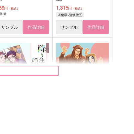
86
1,315
円
円
（税込）
（税込）
葉環
四葉環×逢坂壮五
サンプル
作品詳細
サンプル
作品詳細
降り注ぐ穏やかな愛を
Marshmallow
IYAラボ！
mp.