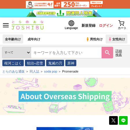
新規登録
ログイン
Language
カート
全年齢向け
成年向け
男性向け
女性向け
詳細
検索
桜河こはく
狛治×恋雪
鬼滅の刃
原神
とらのあな通販
同人誌
soda pop
Promenade