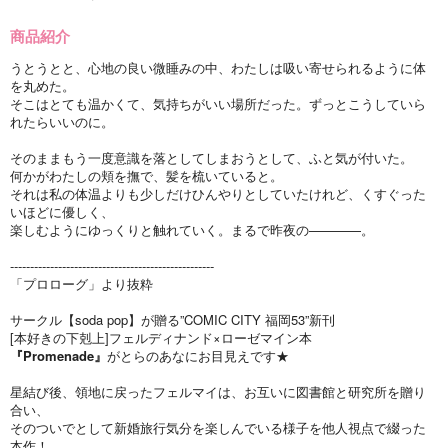
商品紹介
うとうとと、心地の良い微睡みの中、わたしは吸い寄せられるように体
を丸めた。
そこはとても温かくて、気持ちがいい場所だった。ずっとこうしていら
れたらいいのに。
そのままもう一度意識を落としてしまおうとして、ふと気が付いた。
何かがわたしの頬を撫で、髪を梳いていると。
それは私の体温よりも少しだけひんやりとしていたけれど、くすぐった
いほどに優しく、
楽しむようにゆっくりと触れていく。まるで昨夜の————。
---------------------------------------------------
「プロローグ」より抜粋
サークル【soda pop】が贈る”COMIC CITY 福岡53”新刊
[本好きの下剋上]フェルディナンド×ローゼマイン本
『Promenade』
がとらのあなにお目見えです★
星結び後、領地に戻ったフェルマイは、お互いに図書館と研究所を贈り
合い、
そのついでとして新婚旅行気分を楽しんでいる様子を他人視点で綴った
本作！