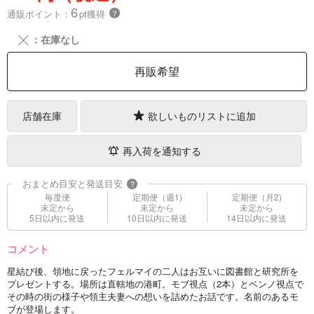
6
通販ポイント：
pt獲得
？
╳
：在庫なし
再販希望
店舗在庫
欲しいものリストに追加
再入荷を通知する
おまとめ目安と発送目安
?
毎度便
定期便（週1)
定期便（月2)
未定から
未定から
未定から
5日以内に発送
10日以内に発送
14日以内に発送
コメント
星結び後、領地に戻ったフェルマイの二人はお互いに図書館と研究所を
プレゼントする。場所は直轄地の港町。モブ視点（2本）とベンノ視点で
その時の街の様子や領主夫妻への想いを詰めたお話です。名前のあるモ
ブが登場します。