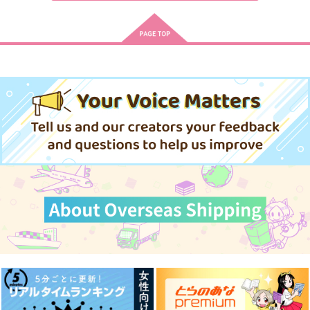
わたくしの方が保護者
ダンケルフェルガーの
太陽の騎士と月の姫２
のようだと主張したら
逆行聖女11
ありこらんど
返り討ちにあいました
太陽の西
ぷてりんぐ
1,257
円
専売
（税込）
787
787
円
円
専売
専売
（税込）
（税込）
本好きの下剋上
本好きの下剋上
本好きの下剋上
フェルディナンド×ローゼマイン
フェルディナンド×ローゼマイン
フェルディナンド×ローゼマイン
流れ生まれる
あなたの心が知りたい
時の女神の微睡み
暁月夜
暁月夜
Olive Green
サンプル
サンプル
サンプル
550
1,760
472
円
円
円
（税込）
（税込）
（税込）
カート
カート
カート
フェルディナンド×ローゼマイン
フェルディナンド×ローゼマイン
フェルディナンド×ローゼマイン
サンプル
サンプル
サンプル
作品詳細
作品詳細
作品詳細