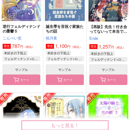
逆行フェルディナンド
誕生季を言祝ぐ家族た
【再販】先生！付き合
の憂鬱５
ちの話
ってないって本当です
か？
こんぺい党
暁月夜
Ende
787
1,100
1,257
円
円
専売
専売
円
専売
（税込）
（税込）
（税込）
本好きの下剋上
本好きの下剋上
本好きの下剋上
フェルディナンド×ローゼマイン
フェルディナンド×ローゼマイン
フェルディナンド×ローゼマイン
サンプル
サンプル
サンプル
REMIX２再録集
夜空に瞬く星の記憶
希求
こんぺい党
SUCRE
りらく
カート
カート
カート
2,200
787
572
円
円
円
（税込）
（税込）
（税込）
フェルディナンド×ローゼマイン
フェルディナンド×ローゼマイン
フェルディナンド×ローゼマイン
サンプル
サンプル
サンプル
作品詳細
作品詳細
作品詳細
もっと見る！