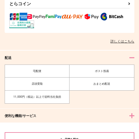
とらコイン
神殿暮らしの吸血鬼
フェルマイ写真集
君と共に在るために
詳しくはこちら
「Rose Garden」
（一）
Mirror Mirror
skycolor
翡翠緑抄
787
円
専売
（税込）
配送
1,100
1,320
円
専売
円
専売
（税込）
（税込）
本好きの下剋上
本好きの下剋上
本好きの下剋上
フェルディナンド×ローゼマイン
宅配便
ポスト投函
フェルディナンド×ローゼマイン
フェルディナンド×ローゼマイン
サンプル
サンプル
サンプル
店頭受取
おまとめ配送
カート
カート
カート
11,000円（税込）以上で送料当社負担
便利な機能/サービス