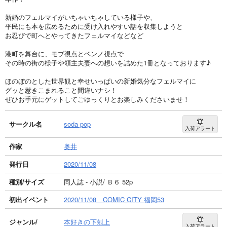
新婚のフェルマイがいちゃいちゃしている様子や、
平民にも本を広めるために受け入れやすい話を収集しようと
お忍びで町へとやってきたフェルマイなどなど
港町を舞台に、モブ視点とベンノ視点で
その時の街の様子や領主夫妻への想いを詰めた1冊となっております♪
ほのぼのとした世界観と幸せいっぱいの新婚気分なフェルマイに
グッと惹きこまれること間違いナシ！
ぜひお手元にゲットしてごゆっくりとお楽しみくださいませ！
サークル名
soda pop
入荷アラート
作家
奥井
発行日
2020/11/08
種別/サイズ
同人誌 - 小説/ Ｂ６ 52p
初出イベント
2020/11/08 COMIC CITY 福岡53
ジャンル/
本好きの下剋上
入荷アラート