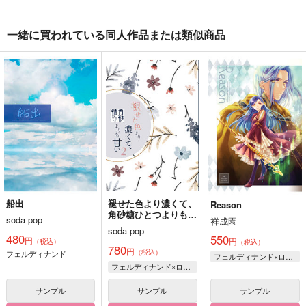
一緒に買われている同人作品または類似商品
船出
褪せた色より濃くて、
Reason
角砂糖ひとつよりも甘
soda pop
祥成園
い2
soda pop
480
550
円
円
（税込）
（税込）
780
円
（税込）
フェルディナンド
フェルディナンド×ローゼマイン
フェルディナンド×ローゼマイン
サンプル
サンプル
サンプル