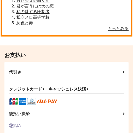
月刊少女野崎くん
君が言うには犬の恋
私の愛する圧制者
私立メロ高等学校
灰色と赤
もっとみる
ハネムーンはエロトラ
君が知るにはまだ早い
アウブ・アレキサンド
ップダンジョン？！
リア夫妻と御子
Hinageshi
Biblion
紫翠楼／WILD
629
円
専売
（税込）
本好きのログ本5
君と私の望みが重なる
FLOWER
787
円
専売
（税込）
本好きの下剋上
時へ
お支払い
風化風葬
1,430
本好きの下剋上
円
専売
フェルディナンド×ローゼマイン
（税込）
暁月夜
1,100
フェルディナンド×ローゼマイン
円
本好きの下剋上
（税込）
1,100
円
（税込）
フェルディナンド×ローゼマイン
フェルディナンド×ローゼマイン
代引き
フェルディナンド×ローゼマイン
サンプル
サンプル
サンプル
サンプル
サンプル
クレジットカード
キャッシュレス決済
カート
カート
カート
作品詳細
作品詳細
後払い決済