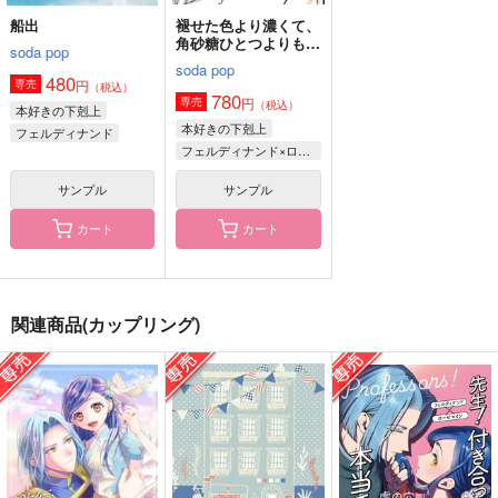
船出
褪せた色より濃くて、
角砂糖ひとつよりも甘
soda pop
い2
soda pop
480
円
専売
（税込）
780
円
専売
（税込）
本好きの下剋上
本好きの下剋上
フェルディナンド
フェルディナンド×ローゼマイン
ローゼマイン
サンプル
サンプル
カート
カート
ダンケルフェルガーの
プランドゥーシー
ローゼマインの告白大
逆行聖女11
作戦
ティラミスザウルス
関連商品(カップリング)
ぷてりんぐ
シロクローム
1,257
円
（税込）
787
787
円
円
（税込）
（税込）
フェルディナンド×ローゼマイン
フェルディナンド×ローゼマイン
フェルディナンド×ローゼマイン
サンプル
サンプル
サンプル
作品詳細
作品詳細
作品詳細