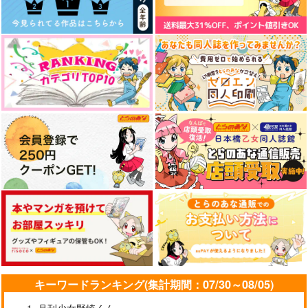
現代転生フェルマイ短
You are still my light
孤独は春に雪解けて
編集2 準備号 第2
CANCER.O2
小さな鹿*
号
鉱石図鑑
944
629
円
円
専売
（税込）
（税込）
429
円
専売
（税込）
本好きの下剋上
本好きの下剋上
スキトキメキトキス
ダンケルフェルガーの
らきすけ？！
本好きの下剋上
フェルディナンド×ローゼマイン
逆行聖女8
フェルディナンド×ローゼマイン
碧瑠璃のソォダ水
Biblion
フェルディナンド×ローゼマイン
ぷてりんぐ
1,572
499
円
円
（税込）
（税込）
サンプル
サンプル
サンプル
787
円
（税込）
フェルディナンド×ローゼマイン
フェルディナンド×ローゼマイン
フェルディナンド×ローゼマイン
カート
カート
カート
サンプル
サンプル
サンプル
作品詳細
作品詳細
作品詳細
キーワードランキング(集計期間：07/30～08/05)