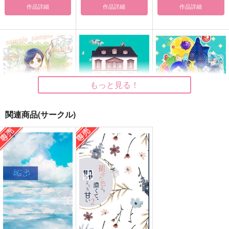
作品詳細
作品詳細
作品詳細
もっと見る！
関連商品(サークル)
ローゼマインの幸せ計
CLOUD NINE
LOVERASH
画
textile
コバトと豆
風化風葬
2,992
944
円
円
（税込）
（税込）
472
円
（税込）
フェルディナンド×ローゼマイン
フェルディナンド×ローゼマイン
フェルディナンド×ローゼマイン
サンプル
サンプル
サンプル
作品詳細
作品詳細
作品詳細