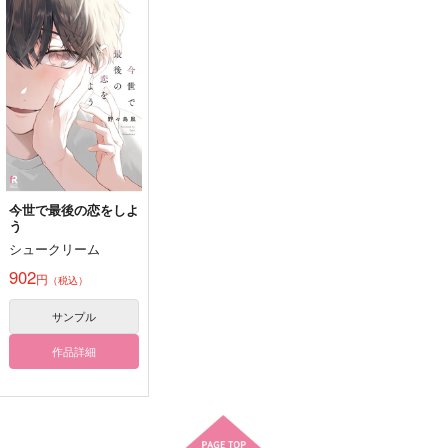
明日はオフだか
POLICE？
yarn memories
ら！！！
×POLICE？=
もちの上にもいちご
la frutta
ドワーフむら
1,100
円
専売
（税込）
330
944
円
円
専売
専売
（税込）
（税込）
アイドリッシュセブン
アイドリッシュセブン
アイドリッシュセブン
二階堂大和×和泉三月
二階堂大和×和泉三月
二階堂大和×和泉三月
サンプル
サンプル
サンプル
カート
カート
カート
今世で最後の恋をしよ
う
Valet x Bullet
積もる桂花は恋を詠う
積もる桂花は恋を詠う
シュークリーム
＜壱＞
＜弐＞
Apple Spice
902
Apple Spice
Apple Spice
円
（税込）
629
円
（税込）
567
787
円
円
（税込）
（税込）
二階堂大和×和泉三月
サンプル
二階堂大和×和泉三月
二階堂大和×和泉三月
作品詳細
サンプル
サンプル
サンプル
作品詳細
作品詳細
作品詳細