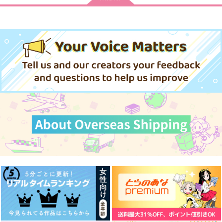
小さな約束
FirstStep やまみつ
陽だまりに恋焦がれた
初キスアンソロジー
迷い猫中編
カフェオレ味
Anthem
Anthem
629
円
専売
（税込）
4,715
944
円
専売
円
専売
（税込）
（税込）
アイドリッシュセブン
アイドリッシュセブン
アイドリッシュセブン
二階堂大和×和泉三月
二階堂大和×和泉三月
二階堂大和×和泉三月
サンプル
サンプル
サンプル
カート
カート
カート
12/PRODUCERS！全
恋の歌
愛し、愛され
年齢版
洸
雨濡煎餅
the air
2,044
550
円
円
（税込）
（税込）
1,320
円
（税込）
千×二階堂大和
八乙女楽×二階堂大和
和泉一織×二階堂大和
サンプル
サンプル
サンプル
作品詳細
作品詳細
作品詳細