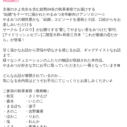
主催のさよ先生を含む総勢24名の執筆者様でお届けする
"結婚"をテーマに描かれたやまみつ全年齢向けアンソロジー☆
やまみつの個性豊かな「結婚」エピソードを漫画と小説、口絵からをお
楽しみいただける
サークル【メロウ】がお贈りする”愛してやまない君をみつけた”新刊、
[アイドリッシュセブン]二階堂大和×和泉三月本『これが最後の恋だか
ら』が登場！
甘く温かなお話から苦悩や切なさを感じるお話、ギャグテイストなお話
まで、
様々なシチュエーションのふたりの物語が収録された本作品。
やまみつが好きな方にお手に取っていただきたい一冊となっています✿
どんなお話が展開されているのか…
気になる全内容はどうぞお手元にてじっくりとお楽しみください♪
ご参加の執筆者様（敬称略）
・枝豆 ・さくやえび
・森永 ・いとのこ
・まるぽち ・波子
・きのこ ・吉野書庫
・ほわこ ・りおた
・塩 ・れんか
・うさ ・春海ときわ