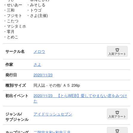
・せいあー ・みそしる
・三和 ・トウゴ
・フジモト ・さよ(主催)
・こたつ
・マシタミホ
・零月
・とめこ
サークル名
メロウ
入荷アラート
作家
さよ
発行日
2020/11/23
種別/サイズ
同人誌 - その他/ Ａ５ 236p
初出イベント
2020/11/23 【とらWEB】愛してやまない君をみつけ
た
ジャンル/
アイドリッシュセブン
入荷アラート
サブジャンル
カップリング
二階堂大和×和泉三月