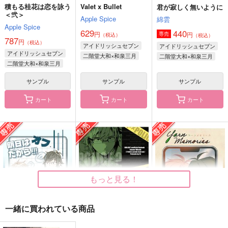
積もる桂花は恋を詠う
Valet x Bullet
君が寂しく無いように
＜弐＞
Apple Spice
綿雲
Apple Spice
629
440
円
円
専売
（税込）
（税込）
787
円
（税込）
アイドリッシュセブン
アイドリッシュセブン
アイドリッシュセブン
二階堂大和×和泉三月
二階堂大和×和泉三月
二階堂大和×和泉三月
サンプル
サンプル
サンプル
カート
カート
カート
君が寂しく無いように
これが恋だとしたら
FirstStep やまみつ
初キスアンソロジー
綿雲
SPECIAL TRUCK
Anthem
440
418
円
円
（税込）
（税込）
4,715
円
（税込）
二階堂大和×和泉三月
二階堂大和×千
二階堂大和×和泉三月
もっと見る！
サンプル
サンプル
サンプル
一緒に買われている商品
作品詳細
作品詳細
作品詳細