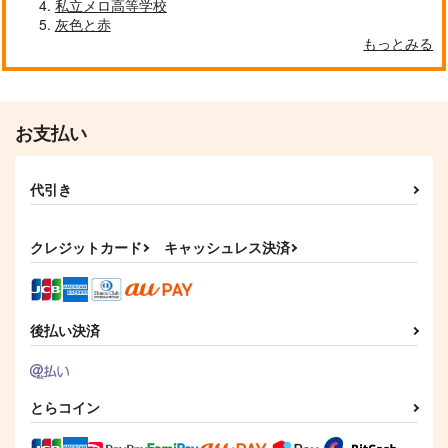
私立メロ高等学校
灰色と赤
もっとみる
お支払い
幸せな日々
いずみっでい！
柿の木の下
柿の木の下
代引き
315
440
円
円
（税込）
（税込）
和泉三月
和泉一織×和泉三月
クレジットカード
キャッシュレス決済
サンプル
サンプル
作品詳細
作品詳細
後払い決済
とらコイン