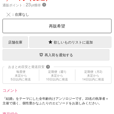
23
通販ポイント：
pt獲得
？
╳
：在庫なし
再販希望
店舗在庫
欲しいものリストに追加
再入荷を通知する
おまとめ目安と発送目安
?
毎度便
定期便（週1)
定期便（月2)
未定から
未定から
未定から
5日以内に発送
10日以内に発送
14日以内に発送
コメント
『結婚』をテーマにした全年齢向けアンソロジーです。23名の執筆者＋
主催で描く、個性豊かなふたりのエピソードをお楽しみください。
商品紹介