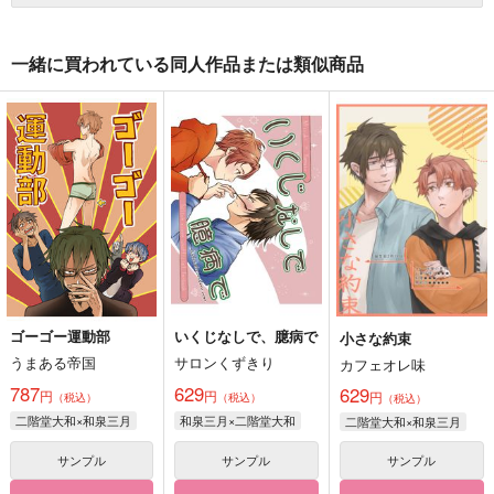
一緒に買われている同人作品または類似商品
ゴーゴー運動部
いくじなしで、臆病で
小さな約束
うまある帝国
サロンくずきり
カフェオレ味
787
629
629
円
円
円
（税込）
（税込）
（税込）
二階堂大和×和泉三月
和泉三月×二階堂大和
二階堂大和×和泉三月
サンプル
サンプル
サンプル