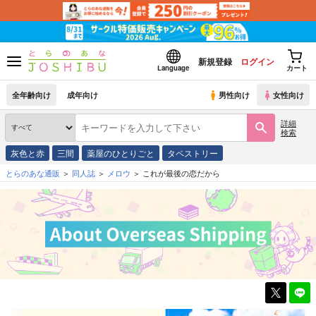
新規登録
ログイン
Language
カート
全年齢向け
成年向け
男性向け
女性向け
詳細
検索
灰色と赤
三間
薬屋のひとりごと
タペストリー
とらのあな通販
同人誌
メロウ
これが最後の恋だから