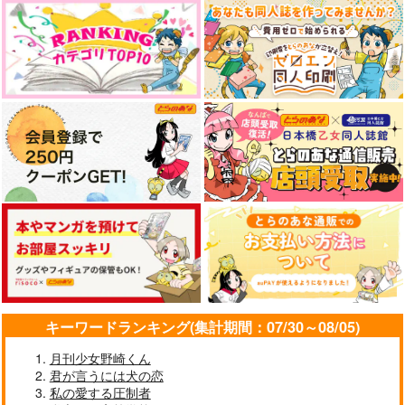
陽だまりに恋焦がれた
ゴーゴー運動部
迷い猫
うまある帝国
Anthem
787
円
専売
（税込）
1,100
円
専売
（税込）
アイドリッシュセブン
アイドリッシュセブン
二階堂大和×和泉三月
二階堂大和×和泉三月
サンプル
サンプル
The Peaceful Heaven
Dear．
カート
カート
ホームメイドケーキ
さんぴん
ひつじぱにっく
まろやか大団円
1,572
1,572
550
円
円
円
（税込）
（税込）
（税込）
和泉三月
和泉三月
和泉三月
サンプル
サンプル
サンプル
作品詳細
作品詳細
作品詳細
キーワードランキング(集計期間：07/30～08/05)
月刊少女野崎くん
君が言うには犬の恋
私の愛する圧制者