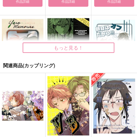
作品詳細
作品詳細
作品詳細
もっと見る！
関連商品(カップリング)
yarn memories
POLICE？
明日はオフだか
×POLICE？=
ら！！！
もちの上にもいちご
ドワーフむら
la frutta
1,100
円
（税込）
944
330
円
円
（税込）
（税込）
二階堂大和×和泉三月
二階堂大和×和泉三月
二階堂大和×和泉三月
サンプル
サンプル
サンプル
作品詳細
作品詳細
作品詳細