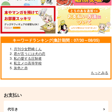
550
円
（税込）
影山飛雄×日向翔陽
影山飛雄×日向翔陽
カート
カート
カート
及川徹×影山飛雄
サンプル
サンプル
サンプル
作品詳細
作品詳細
作品詳細
キーワードランキング(集計期間：07/30～08/05)
月刊少女野崎くん
君が言うには犬の恋
私の愛する圧制者
私立メロ高等学校
灰色と赤
もっとみる
お日様と妖怪
いなり、ツンツン、恋
運命のドア
いろは。
TMKU
naturalism
アシッドエリア
629
1,100
円
専売
円
専売
（税込）
（税込）
787
円
専売
ねこねこさんどいっち
上とか下とか愛だと
（税込）
ハイキュー!!
日向翔陽
ハイキュー!!
お支払い
か。
ハイキュー!!
白米工房
宮侑
佐久早聖臣
月島蛍×日向翔陽
パンダの糧
宮侑×日向翔陽
472
円
（税込）
572
円
代引き
（税込）
影山飛雄受け
サンプル
サンプル
サンプル