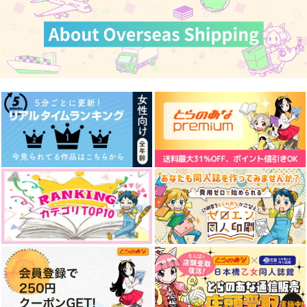
1,100
629
645
円
円
円
カート
カート
カート
（税込）
（税込）
（税込）
影山飛雄×日向翔陽
影山飛雄×日向翔陽
影山飛雄×日向翔陽
サンプル
サンプル
サンプル
作品詳細
作品詳細
作品詳細
俺（おれ）のこと 好
句点の外側｜及日
ノーチラス｜治日
きになったか！？
ヨモ
ヨモ
木端微塵
1,257
1,257
円
専売
円
専売
（税込）
（税込）
487
円
専売
（税込）
ハイキュー!!
ハイキュー!!
なんでもない日
オオカミさんのユウウ
ハイキュー!!
にこいちはち
及川徹×日向翔陽
宮治×日向翔陽
ツ
影山飛雄×日向翔陽
elevatordog
elevatordog
白米工房
1,100
2,987
円
サンプル
サンプル
サンプル
円
（税込）
（税込）