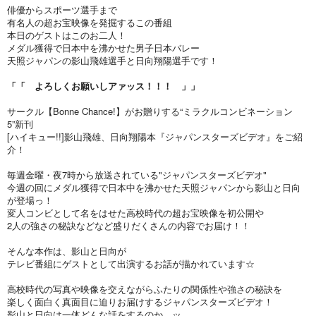
俳優からスポーツ選手まで
有名人の超お宝映像を発掘するこの番組
本日のゲストはこのお二人！
メダル獲得で日本中を沸かせた男子日本バレー
天照ジャパンの影山飛雄選手と日向翔陽選手です！
「「 よろしくお願いしアァッス！！！ 」」
サークル【Bonne Chance!】がお贈りする“ミラクルコンビネーション
5”新刊
[ハイキュー!!]影山飛雄、日向翔陽本『ジャパンスターズビデオ』をご紹
介！
毎週金曜・夜7時から放送されている"ジャパンスターズビデオ"
今週の回にメダル獲得で日本中を沸かせた天照ジャパンから影山と日向
が登場っ！
変人コンビとして名をはせた高校時代の超お宝映像を初公開や
2人の強さの秘訣などなど盛りだくさんの内容でお届け！！
そんな本作は、影山と日向が
テレビ番組にゲストとして出演するお話が描かれています☆
高校時代の写真や映像を交えながらふたりの関係性や強さの秘訣を
楽しく面白く真面目に迫りお届けするジャパンスターズビデオ！
影山と日向は一体どんな話をするのか…ッ