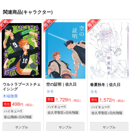
こうふくの食卓
おーだーめいど！
blush
関連商品(キャラクター)
白米工房
白米工房
ほろよい
770
440
330
円
円
円
（税込）
（税込）
（税込）
及川徹×影山飛雄
及川徹×影山飛雄
影山飛雄×日向翔陽
サンプル
サンプル
サンプル
作品詳細
作品詳細
作品詳細
ウルトラブーストチェ
空の証明｜佐久日
春夏秋冬｜佐久日
イシング
ヨモ
ヨモ
木端微塵
1,729
1,572
円
専売
円
専売
（税込）
（税込）
498
円
専売
（税込）
ハイキュー!!
ハイキュー!!
ハイキュー!!
佐久早聖臣×日向翔陽
佐久早聖臣×日向翔陽
影山飛雄×日向翔陽
お前とずっとどこまで
魔法のましゅまろ
サンプル
サンプル
サンプル
LOVE&CURE