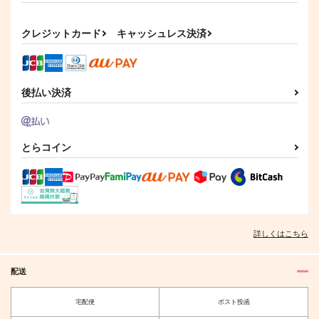
影山飛雄×日向翔陽
カート
カート
カート
サンプル
サンプル
クレジットカード
キャッシュレス決済
作品詳細
作品詳細
後払い決済
とらコイン
俺達、お付き合い始め
ました？
詳しくはこちら
平々凡々
944
円
専売
（税込）
配送
ハイキュー!!
影山飛雄×日向翔陽
宅配便
ポスト投函
サンプル