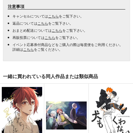
注意事項
キャンセルについては
こちら
をご覧下さい。
返品については
こちら
をご覧下さい。
おまとめ配送については
こちら
をご覧下さい。
再販投票については
こちら
をご覧下さい。
イベント応募券付商品などをご購入の際は毎度便をご利用ください。
詳細は
こちら
をご覧ください。
一緒に買われている同人作品または類似商品