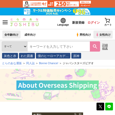
新規登録
ログイン
Language
カート
全年齢向け
成年向け
男性向け
女性向け
詳細
検索
灰色と赤
わた図書
僕のヒーローアカデ…
原神
とらのあな通販
同人誌
Bonne Chance!
ジャパンスターズビデオ