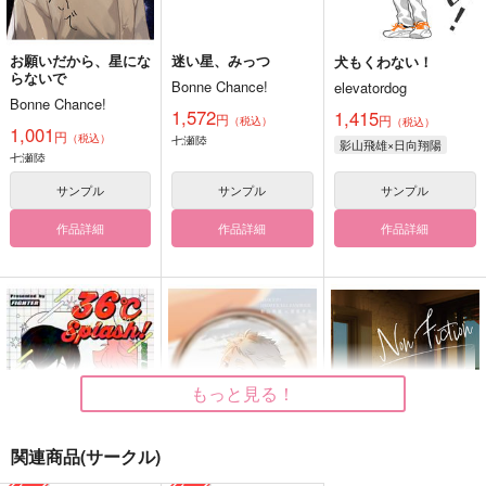
お願いだから、星にな
迷い星、みっつ
犬もくわない！
らないで
Bonne Chance!
elevatordog
Bonne Chance!
1,572
1,415
円
円
（税込）
（税込）
1,001
円
（税込）
七瀬陸
影山飛雄×日向翔陽
七瀬陸
サンプル
サンプル
サンプル
作品詳細
作品詳細
作品詳細
もっと見る！
関連商品(サークル)