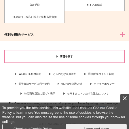
店頭受取
おまとめ配送
カート
11,000円（税込）以上で送料当社負担
便利な機能/サービス
店舗を探す
WEBSITE利用規約
とらのあな会員規約
通信販売ポイント規約
電子書籍サービス利用規約
個人情報保護方針
クッキーポリシー
特定商取引法に基づく表示
なりすまし・いたずら注文について
For Overseas customer, now you can ship your purchases by using purchases agent
services “AOCS”! Click {more…} for more information …
more
To provide you the best service, this website uses cookies.See our Cookie
Policy to learn more.You must agree to the use of cookies to browse the
website, but you can also refuse the use of some cookies through your browser
settings.
c TORANOANA Inc, All Rights Reserved.
Check our Cookie Policy
Agree and close