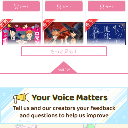
も！
白米工房
candy-holic
カート
カート
カート
Siden
787
770
円
円
（税込）
（税込）
787
円
（税込）
及川徹×影山飛雄
及川徹×影山飛雄
影山飛雄×日向翔陽
サンプル
サンプル
サンプル
作品詳細
作品詳細
作品詳細
もっと見る！
ロマンチック イズ マ
双騎は並んで爪を研ぐ
待つ者は地球の裏側で
イゴ ！！
木端微塵
木端微塵
木端微塵
498
498
円
専売
円
専売
（税込）
（税込）
498
円
専売
（税込）
ハイキュー!!
ハイキュー!!
ハイキュー!!
影山飛雄×日向翔陽
影山飛雄×日向翔陽
影山飛雄×日向翔陽
Daylight
ビーチhappening!?
いとしのモジャひな
サンプル
サンプル
サンプル
elevatordog
すやすやりんご
ＲＨ