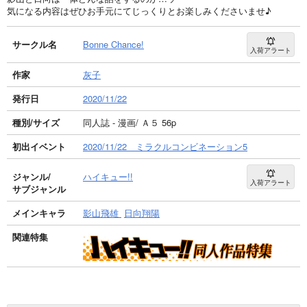
気になる内容はぜひお手元にてじっくりとお楽しみくださいませ♪
サークル名
Bonne Chance!
入荷アラート
作家
灰子
発行日
2020/11/22
種別/サイズ
同人誌 - 漫画/ Ａ５ 56p
初出イベント
2020/11/22 ミラクルコンビネーション5
ジャンル/
ハイキュー!!
入荷アラート
サブジャンル
メインキャラ
影山飛雄
日向翔陽
関連特集