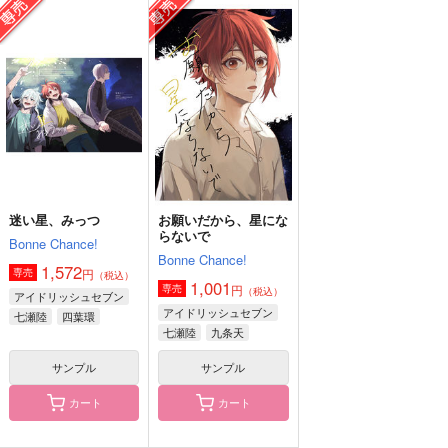
36℃ Splash!!
絶望の日に
ノン・フィクション
FIGHTER
ソロットラロッカー
コンガラガッチュレー
ション
629
1,100
円
円
（税込）
（税込）
880
影山飛雄×日向翔陽
影山飛雄×菅原孝支
円
（税込）
及川徹×影山飛雄
サンプル
サンプル
サンプル
作品詳細
作品詳細
作品詳細
迷い星、みっつ
お願いだから、星にな
らないで
Bonne Chance!
Bonne Chance!
1,572
円
専売
（税込）
1,001
円
専売
（税込）
アイドリッシュセブン
アイドリッシュセブン
七瀬陸
四葉環
七瀬陸
九条天
九条天
四葉環
サンプル
サンプル
カート
カート