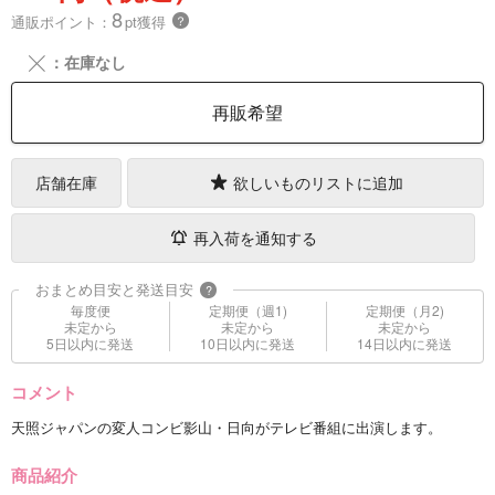
8
通販ポイント：
pt獲得
？
╳
：在庫なし
再販希望
店舗在庫
欲しいものリストに追加
再入荷を通知する
おまとめ目安と発送目安
?
毎度便
定期便（週1)
定期便（月2)
未定から
未定から
未定から
5日以内に発送
10日以内に発送
14日以内に発送
コメント
天照ジャパンの変人コンビ影山・日向がテレビ番組に出演します。
商品紹介