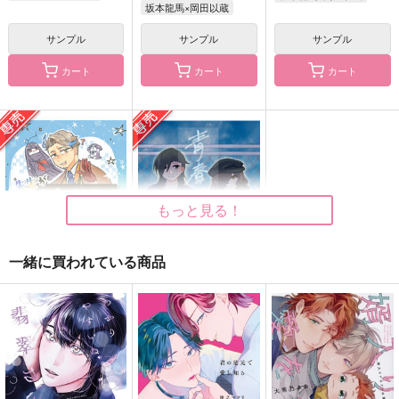
坂本龍馬×岡田以蔵
サンプル
サンプル
サンプル
惚れたが因果
岡田君のクセに生意気
斎藤一と岡田以蔵が共
だ！
闘する本
蜂
カート
カート
カート
4624
Owen
787
円
（税込）
629
787
円
円
（税込）
（税込）
雑渡昆奈門×高坂陣内左衛門
斎藤一
岡田以蔵×高杉晋作
サンプル
サンプル
サンプル
作品詳細
作品詳細
作品詳細
もっと見る！
一緒に買われている商品
先生があそびにきたぞ
青春ファタール
っ！
Spicy Sweets!
土曜日のキャラメル
787
円
専売
（税込）
629
円
専売
（税込）
Fate/Grand Order
Fate/Grand Order
坂本龍馬×岡田以蔵