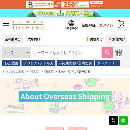
新規登録
ログイン
Language
カート
全年齢向け
成年向け
男性向け
女性向け
詳細
検索
わた図書
フリンズ×ファルカ
不死川実弥×冨岡義勇
タペストリー
とらのあな通販
同人誌
養蜂箱
わかりやすい愛を知る