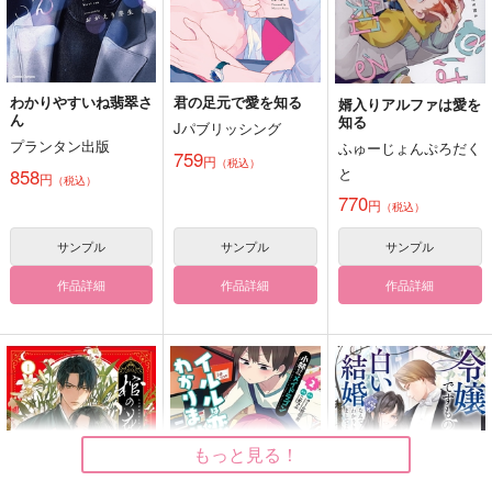
坂本龍馬×岡田以蔵
言の葉の紡ぎ方
先の愛を知る子らへ
屋烏之愛
サンプル
サンプル
春一番
築ヂ市場
とんでろ
2,970
865
カート
カート
1,100
円
円
円
（税込）
（税込）
（税込）
わかりやすいね翡翠さ
君の足元で愛を知る
婿入りアルファは愛を
アスラン×カガリ
土井半助×摂津のきり丸
ん
山姥切長義×山姥切国広
知る
Jパブリッシング
プランタン出版
ふゅーじょんぷろだく
759
サンプル
サンプル
サンプル
円
（税込）
と
858
円
（税込）
作品詳細
作品詳細
作品詳細
770
円
（税込）
サンプル
サンプル
サンプル
作品詳細
作品詳細
作品詳細
もっと見る！
それは愛と呼んでやら
愛猫監査記録 弐
愛の標本箱