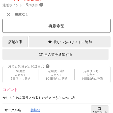
6
通販ポイント：
pt獲得
？
╳
：在庫なし
再販希望
店舗在庫
欲しいものリストに追加
再入荷を通知する
おまとめ目安と発送目安
?
毎度便
定期便（週1)
定期便（月2)
未定から
未定から
未定から
5日以内に発送
10日以内に発送
14日以内に発送
コメント
かりふらわあ事件と分裂したポメぞうさんのお話
サークル名
養蜂箱
入荷アラート