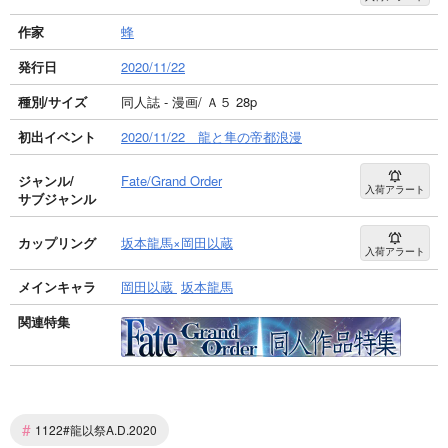
作家
蜂
発行日
2020/11/22
種別/サイズ
同人誌 - 漫画/ Ａ５ 28p
初出イベント
2020/11/22 龍と隼の帝都浪漫
ジャンル/
Fate/Grand Order
入荷アラート
サブジャンル
カップリング
坂本龍馬×岡田以蔵
入荷アラート
メインキャラ
岡田以蔵
坂本龍馬
関連特集
#
1122#龍以祭A.D.2020