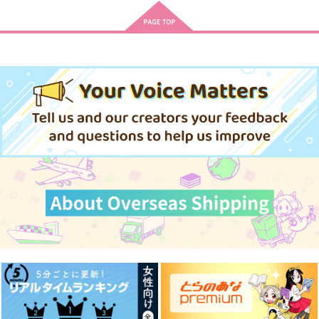
ない
チェルニー
庭園隠者
GAL8
787
944
円
円
（税込）
（税込）
944
円
（税込）
山姥切長義×南泉一文字
リオセスリ×ヌヴィレット
棺の花嫁 冥婚によ
小林さんちのメイドラ
令嬢ですもの、白い結
カリム×ジャミル
り、二人は遠からず愛
ゴン イルルは恋とか
婚なんてわかりきって
を知る 1
わかりません! 2
ましてよ。 アンソロ
彗星社
双葉社
KADOKAWA
サンプル
サンプル
サンプル
ジーコミック
858
770
1,012
円
円
円
（税込）
（税込）
（税込）
作品詳細
作品詳細
作品詳細
サンプル
サンプル
サンプル
作品詳細
作品詳細
作品詳細
陽だまりの下で
バーボンはつかれやす
い上