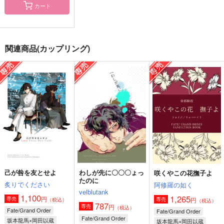
カート
先生があそびにきたぞ
咲くやこの花撫子よ
今生でも末長くよろし
っ！
くね
阿修羅の如く
関連商品(カップリング)
土曜日のキャラメル
蜂
1,265
円
（税込）
629
944
円
円
（税込）
（税込）
坂本龍馬×岡田以蔵
坂本龍馬×岡田以蔵
雑渡昆奈門×高坂陣内左衛門
サンプル
サンプル
サンプル
作品詳細
作品詳細
作品詳細
己が咎を友とせよ
わしが先に〇〇〇ょっ
咲くやこの花撫子よ
たのに
炙りでください
阿修羅の如く
velblutank
1,100
1,265
円
専売
円
専売
（税込）
（税込）
787
円
専売
（税込）
Fate/Grand Order
Fate/Grand Order
Fate/Grand Order
坂本龍馬×岡田以蔵
坂本龍馬×岡田以蔵