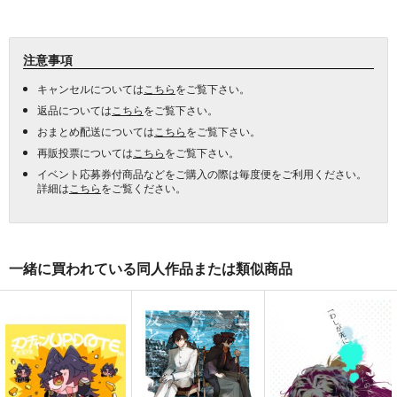
注意事項
キャンセルについては
こちら
をご覧下さい。
返品については
こちら
をご覧下さい。
おまとめ配送については
こちら
をご覧下さい。
再販投票については
こちら
をご覧下さい。
イベント応募券付商品などをご購入の際は毎度便をご利用ください。
詳細は
こちら
をご覧ください。
一緒に買われている同人作品または類似商品