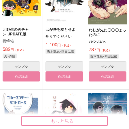
元野生の刃チャ
己が咎を友とせよ
わしが先に〇〇〇ょっ
ン UPDATE版
たのに
炙りでください
養蜂箱
velblutank
1,100
円
（税込）
582
787
円
円
（税込）
（税込）
坂本龍馬×岡田以蔵
刃×丹恒
坂本龍馬×岡田以蔵
サンプル
サンプル
サンプル
作品詳細
作品詳細
作品詳細
もっと見る！