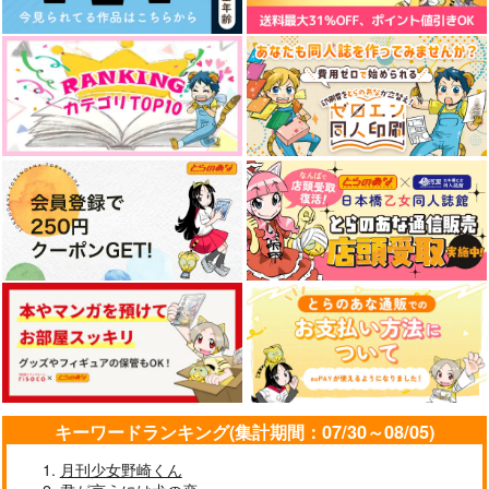
養蜂場
ぼーだーわんこ
787
円
（税込）
944
円
（税込）
マレウス×リリア
ライ×バーボン
サンプル
サンプル
作品詳細
作品詳細
キーワードランキング(集計期間：07/30～08/05)
月刊少女野崎くん