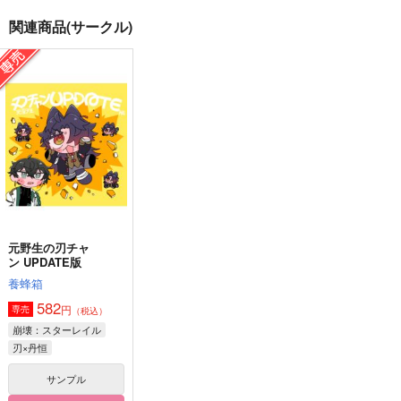
関連商品(サークル)
ブルーマンデー・シン
はつこい
青春ファタール
ドローム
Spicy Sweets!
Spicy Sweets!
炙りでください
787
787
円
円
（税込）
（税込）
787
円
（税込）
坂本龍馬×岡田以蔵
坂本龍馬×岡田以蔵
坂本龍馬×岡田以蔵
サンプル
サンプル
サンプル
作品詳細
作品詳細
作品詳細
元野生の刃チャ
ン UPDATE版
養蜂箱
582
円
専売
（税込）
崩壊：スターレイル
刃×丹恒
サンプル