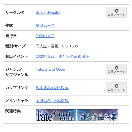
サークル名
Spicy Sweets!
入荷アラート
作家
辛口ムース
発行日
2020/11/22
種別/サイズ
同人誌 - 漫画/ Ａ５ 160p
初出イベント
2020/11/22 龍と隼の帝都浪漫
ジャンル/
Fate/Grand Order
入荷アラート
サブジャンル
カップリング
坂本龍馬×岡田以蔵
入荷アラート
メインキャラ
岡田以蔵
坂本龍馬
関連特集