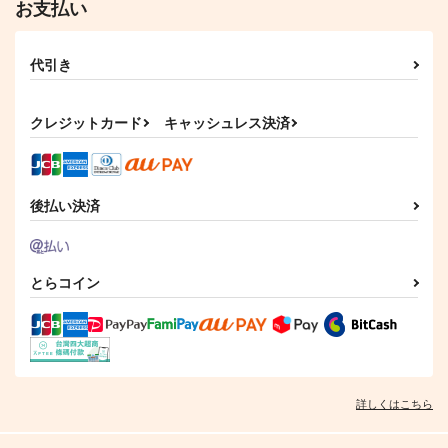
お支払い
きみと真冬のきらきら
No title No life No.2
紅月夜
棚からつく餅
代引き
944
770
円
円
（税込）
（税込）
宇髄天元×煉獄杏寿郎
アルハイゼン×セノ
クレジットカード
キャッシュレス決済
サンプル
サンプル
作品詳細
作品詳細
後払い決済
とらコイン
詳しくはこちら