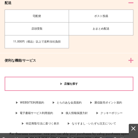
配送
宅配便
ポスト投函
店頭受取
おまとめ配送
11,000円（税込）以上で送料当社負担
便利な機能/サービス
店舗を探す
WEBSITE利用規約
とらのあな会員規約
通信販売ポイント規約
電子書籍サービス利用規約
個人情報保護方針
クッキーポリシー
特定商取引法に基づく表示
なりすまし・いたずら注文について
For Overseas customer, now you can ship your purchases by using purchases agent
services “AOCS”! Click {more…} for more information …
more