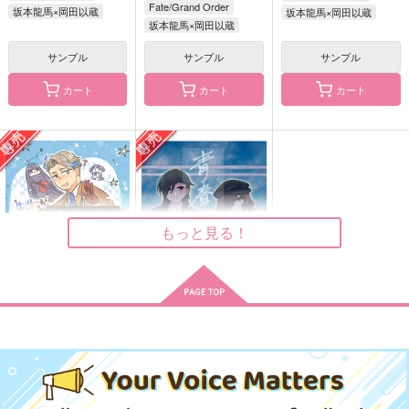
Fate/Grand Order
坂本龍馬×岡田以蔵
坂本龍馬×岡田以蔵
坂本龍馬×岡田以蔵
サンプル
サンプル
サンプル
言の葉の紡ぎ方
シャンプーとムースは
Childhood'send
カート
カート
カート
進展しない:Re
春一番
WizaldX
WizaldX
2,970
913
円
円
（税込）
（税込）
913
円
（税込）
アスラン×カガリ
ムース×シャンプー
ムース×シャンプー
サンプル
サンプル
サンプル
作品詳細
作品詳細
作品詳細
もっと見る！
先生があそびにきたぞ
青春ファタール
っ！
Spicy Sweets!
土曜日のキャラメル
787
円
専売
（税込）
629
円
専売
（税込）
Fate/Grand Order