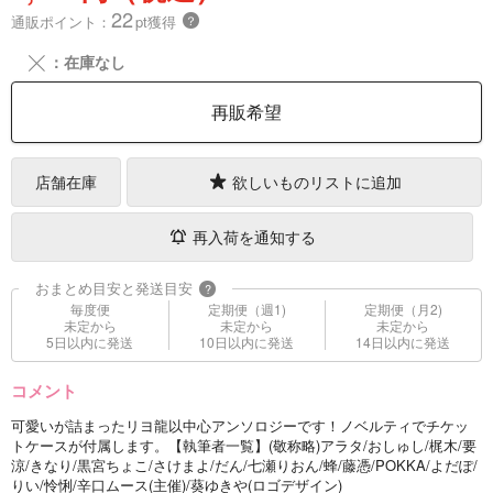
22
通販ポイント：
pt獲得
？
╳
：在庫なし
再販希望
店舗在庫
欲しいものリストに追加
再入荷を通知する
おまとめ目安と発送目安
?
毎度便
定期便（週1)
定期便（月2)
未定から
未定から
未定から
5日以内に発送
10日以内に発送
14日以内に発送
コメント
可愛いが詰まったリヨ龍以中心アンソロジーです！ノベルティでチケッ
トケースが付属します。【執筆者一覧】(敬称略)アラタ/おしゅし/梶木/要
涼/きなり/黒宮ちょこ/さけまよ/だん/七瀬りおん/蜂/藤憑/POKKA/よだぽ/
りい/怜悧/辛口ムース(主催)/葵ゆきや(ロゴデザイン)