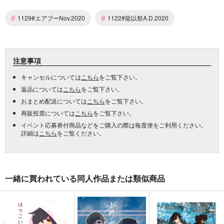
#
#
1129#エアブーNov.2020
1122#龍以祭A.D.2020
注意事項
キャンセルについては
こちら
をご覧下さい。
返品については
こちら
をご覧下さい。
おまとめ配送については
こちら
をご覧下さい。
再販投票については
こちら
をご覧下さい。
イベント応募券付商品などをご購入の際は毎度便をご利用ください。
詳細は
こちら
をご覧ください。
一緒に買われている同人作品または類似商品