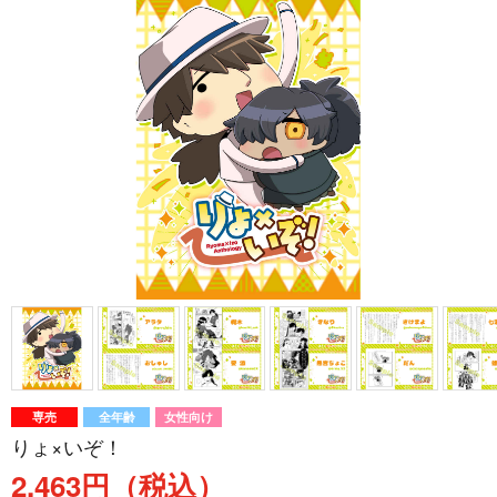
専売
全年齢
女性向け
りょ×いぞ！
2,463円（税込）