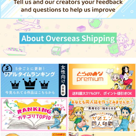
Fate/Grand Order
坂本龍馬×岡田以蔵
坂本龍馬×岡田以蔵
サンプル
サンプル
クリスマスベルを鳴ら
U!!
月と見つけたシアワセ
して番外編
を
紅月夜
カート
カート
紅月夜
猫柳亭
550
円
（税込）
1,100
499
円
円
（税込）
宇髄天元
（税込）
宇髄天元×煉獄杏寿郎
天鬼×摂津のきり丸
サンプル
サンプル
サンプル
作品詳細
作品詳細
作品詳細