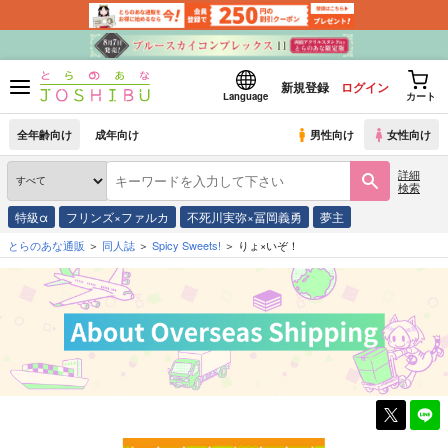
新規登録
ログイン
Language
カート
全年齢向け
成年向け
男性向け
女性向け
詳細
検索
特級α
フリンズ×ファルカ
不死川実弥×冨岡義勇
夢主
とらのあな通販
同人誌
Spicy Sweets!
りょ×いぞ！