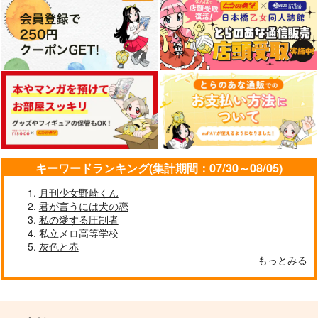
わたしの星
先生、自分に嫉妬しな
七月の空は
いで！
はらわた屋さん
紅月夜
らいむいろ
787
330
円
円
（税込）
（税込）
330
円
（税込）
土井半助×摂津のきり丸
宇髄天元×煉獄杏寿郎
土井半助×摂津のきり丸
サンプル
サンプル
サンプル
作品詳細
作品詳細
作品詳細
キーワードランキング(集計期間：07/30～08/05)
月刊少女野崎くん
君が言うには犬の恋
私の愛する圧制者
私立メロ高等学校
灰色と赤
もっとみる