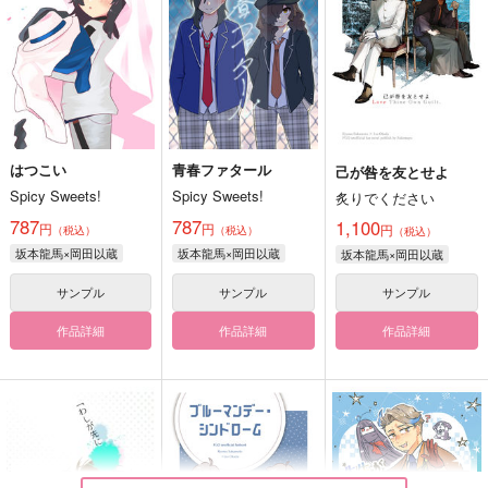
はつこい
青春ファタール
己が咎を友とせよ
Spicy Sweets!
Spicy Sweets!
炙りでください
787
787
1,100
円
円
円
（税込）
（税込）
（税込）
坂本龍馬×岡田以蔵
坂本龍馬×岡田以蔵
坂本龍馬×岡田以蔵
サンプル
サンプル
サンプル
作品詳細
作品詳細
作品詳細