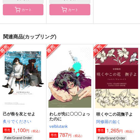
カート
カート
咲くやこの花撫子よ
岡田君のクセに生意気
斎藤一と岡田以蔵が共
関連商品(カップリング)
だ！
闘する本
阿修羅の如く
4624
Owen
1,265
円
（税込）
629
787
円
円
（税込）
（税込）
坂本龍馬×岡田以蔵
斎藤一
岡田以蔵×高杉晋作
サンプル
サンプル
サンプル
作品詳細
作品詳細
作品詳細
己が咎を友とせよ
わしが先に〇〇〇ょっ
咲くやこの花撫子よ
たのに
炙りでください
阿修羅の如く
velblutank
1,100
1,265
円
専売
円
専売
（税込）
（税込）
787
円
専売
（税込）
Fate/Grand Order
Fate/Grand Order