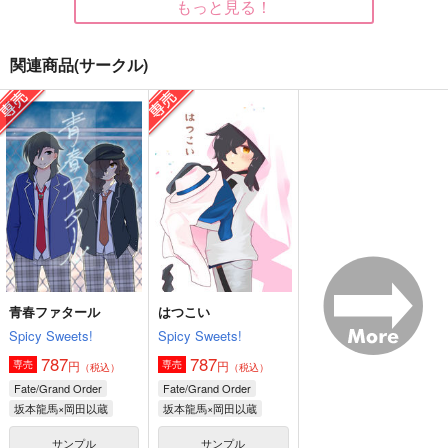
もっと見る！
関連商品(サークル)
わしが先に〇〇〇ょっ
ブルーマンデー・シン
先生があそびにきたぞ
たのに
ドローム
っ！
velblutank
炙りでください
土曜日のキャラメル
787
787
629
円
円
円
（税込）
（税込）
（税込）
坂本龍馬×岡田以蔵
坂本龍馬×岡田以蔵
坂本龍馬×岡田以蔵
サンプル
サンプル
サンプル
作品詳細
作品詳細
作品詳細
青春ファタール
はつこい
Spicy Sweets!
Spicy Sweets!
787
787
円
円
専売
専売
（税込）
（税込）
Fate/Grand Order
Fate/Grand Order
坂本龍馬×岡田以蔵
坂本龍馬×岡田以蔵
サンプル
サンプル