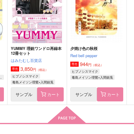
1,200
1,887
1
円
円
（税込）
（税込）
毒
飴村乱数×毒島メイソン理鶯
碧棺左馬刻×毒島メイソン理鶯
サンプル
作品詳細
サンプル
作品詳細
！
YUMMY 理銃ワンドロ再録本
夕焼け色の秋桜
12冊セット
Red bell pepper
はみたむし百貨店
944
円
専売
（税込）
3,850
円
専売
（税込）
ヒプノシスマイク
ヒプノシスマイク
メイソン理鶯×入間銃兎
毒島メイソン理鶯×入間銃兎
毒島メイソン理鶯×入間銃兎
ト
サンプル
カート
サンプル
カート
-
やっぱりだいすき
YUMMY 理銃ワンドロ再録本
12冊セット