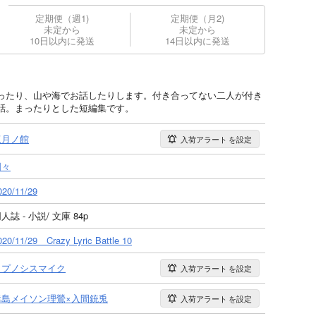
定期便（週1)
定期便（月2)
未定から
未定から
10日以内に発送
14日以内に発送
ったり、山や海でお話したりします。付き合ってない二人が付き
話。まったりとした短編集です。
双月ノ館
入荷アラート
を設定
明々
020/11/29
人誌 - 小説/ 文庫 84p
020/11/29 Crazy Lyric Battle 10
ヒプノシスマイク
入荷アラート
を設定
毒島メイソン理鶯×入間銃兎
入荷アラート
を設定