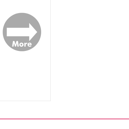
,572
787
円
円
（税込）
（税込）
島メイソン理鶯
毒島メイソン理鶯×山田三郎
サンプル
作品詳細
サンプル
作品詳細
ぬいとせいかつ
勝手に死ぬな!!