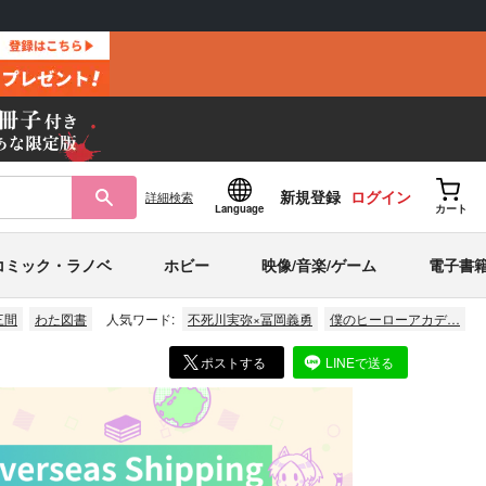
新規登録
ログイン
詳細
検索
Language
カート
コミック・ラノベ
ホビー
映像/音楽/ゲーム
電子書
三間
わた図書
人気ワード:
不死川実弥×冨岡義勇
僕のヒーローアカデ…
ポストする
LINEで送る