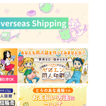
58Ｋ
まるのうち
72
944
円
円
（税込）
（税込）
入間銃兎×観音坂独歩
碧棺左馬刻×入間銃兎
サンプル
作品詳細
サンプル
作品詳細