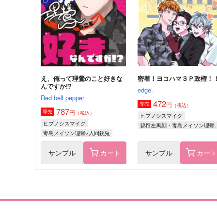
Red bell pepper
1,200
円
（税込）
787
円
（税込）
飴村乱数×毒島メイソン理鶯
毒島メイソン理鶯×入間銃兎
サンプル
作品詳細
サンプル
作品詳細
え、俺って理鶯のこと好きな
密着！ヨコハマ３Ｐ政権！
んですか!?
edge.
Red bell pepper
472
円
専売
（税込）
787
円
専売
（税込）
ヒプノシスマイク
ヒプノシスマイク
碧棺左馬刻・毒島
毒島メイソン理鶯×入間銃兎
サンプル
カート
サンプル
カー
初めての共同任務
ハッピースパイシーガイズ！
mixed plate-