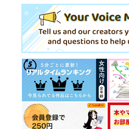
天かす小屋
SKT
990
円
（税込）
550
円
（税込）
毒島メイソン理鶯×山田三郎
毒島メイソン理鶯×有栖川帝統
サンプル
作品詳細
サンプル
作品詳細
左馬刻さま、お邪魔ムシ？
海辺の街には雪が降る