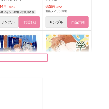
44
629
円
円
（税込）
（税込）
毒島メイソン理鶯
毒島メイソン理鶯×有栖川帝統
サンプル
作品詳細
サンプル
作品詳細
LUE TRIAD
学園の裏庭で。
uryn_5
天かす小屋