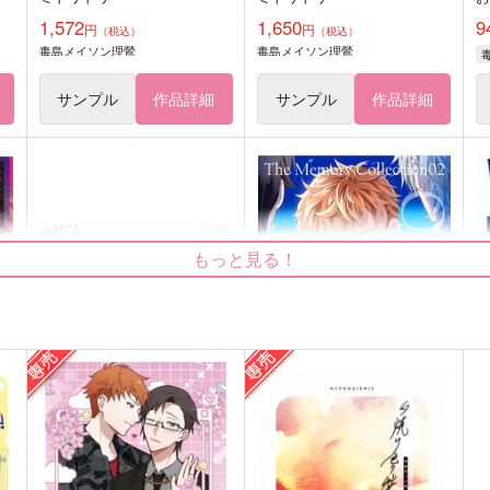
1,572
1,650
9
円
円
（税込）
（税込）
毒島メイソン理鶯
毒島メイソン理鶯
サンプル
作品詳細
サンプル
作品詳細
もっと見る！
な
いちご通信
SeaBlue Chronicle
B
地団駄ジャーニー
ミドリドリ
A