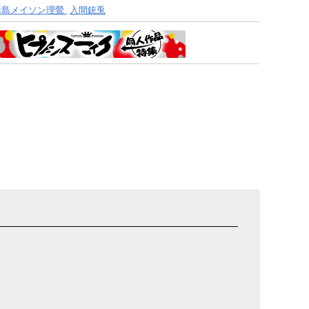
毒島メイソン理鶯
入間銃兎