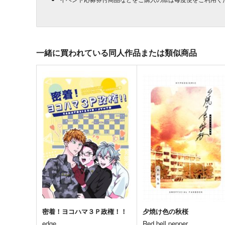
一緒に買われている同人作品または類似商品
密着！ヨコハマ３Ｐ政権！！
夕焼け色の秋桜
edge.
Red bell pepper