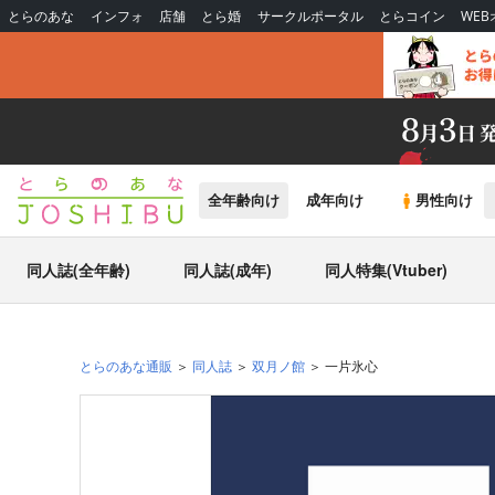
とらのあな
インフォ
店舗
とら婚
サークルポータル
とらコイン
WE
全年齢向け
成年向け
男性向け
同人誌(全年齢)
同人誌(成年)
同人特集(Vtuber)
とらのあな通販
同人誌
双月ノ館
一片氷心