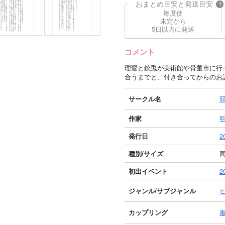
おまとめ目安と発送目安
?
毎度便
未定から
5日以内に発送
コメント
理鶯と銃兎が美術館や骨董市に行
合うまでと、付き合ってからのお
サークル名
作家
発行日
2
種別/サイズ
同
初出イベント
2
ジャンル/
サブジャンル
カップリング