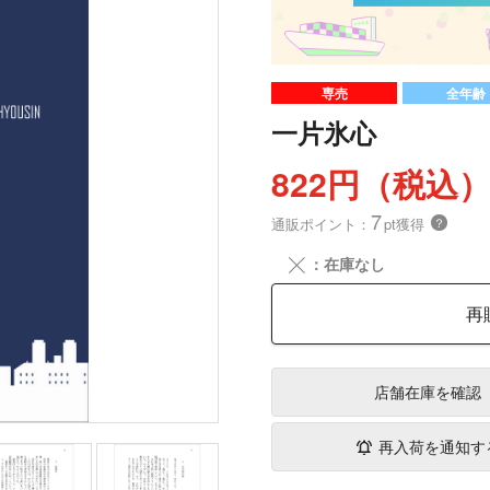
専売
全年齢
一片氷心
822円（税込
7
通販ポイント：
pt獲得
？
╳
：在庫なし
再
店舗在庫
を確認
再入荷を通知す