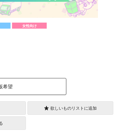
女性向け
）
販希望
欲しいものリストに追加
る