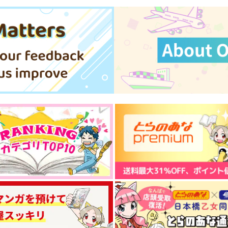
475号室
1
はみたむし百貨店
787
4
円
（税込）
3,850
円
（税込）
毒島メイソン理鶯×有栖川帝統
毒島メイソン理鶯×入間銃兎
サンプル
作品詳細
サンプル
作品詳細