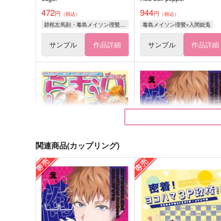
472
944
円
円
（税込）
（税込）
碧棺左馬刻・毒島メイソン理鶯×入間銃兎
毒島メイソン理鶯×入間銃兎
サンプル
作品詳細
サンプル
作品詳細
関連商品(カップリング)
らむり
え、俺って理鶯のこと好き
んですか!?
地団駄ジャーニー