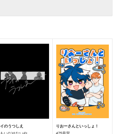
アイのうつしえ
りおーさんといっしょ！
おもいだせないや
475号室