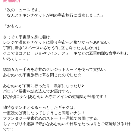
「次のニュースです。
なんとチキンナゲットが初の宇宙旅行に成功しました」
「おもろ」
さっそく宇宙服を身に着け、
レンジで温めたナゲットに乗り宇宙へと飛び立ったあむぬい。
宇宙に着き"スペースいざかや"に立ち寄ったあむぬいは、
そこでタコアヒージョやワイン、ステーキなどの豪華絢爛な食事を味わ
い尽くし……。
総額五万一千円を赤井のクレジットカードを使って支払い、
あむぬいの宇宙旅行は幕を閉じたのでした☆
あむぬいが宇宙に行ったり、農家になったり♪
パロディ要素を詰め込んでお届けする、
[名探偵コナン]あむぬい＆赤井メインの短編集が登場です！
独特なテンポとゆる～っとしたギャグは、
一度読めば虜になってしまうこと間違いナシ！
ファンタジー要素強めのストーリー満載でお届けする、
ちょっぴり不思議で奇妙なあむぬいの日常をたっぷりとご堪能頂ける1冊
です！