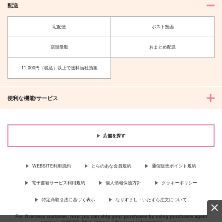
配送
宅配便
ポスト投函
店頭受取
おまとめ配送
11,000円（税込）以上で送料当社負担
便利な機能/サービス
店舗を探す
WEBSITE利用規約
とらのあな会員規約
通信販売ポイント規約
電子書籍サービス利用規約
個人情報保護方針
クッキーポリシー
特定商取引法に基づく表示
なりすまし・いたずら注文について
For Overseas customer, now you can ship your purchases by using purchases agent