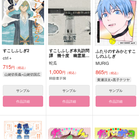
すこしふしぎ2
すこしふしぎ本丸訪問
ふたりのすみかとすこ
譚 幾十度 幽霊屋敷
しのふしぎ
ctrl＋
RTA
蛇瓜
MURIG
715
円
（税込）
1,000
865
円
円
（税込）
（税込）
山姥切長義×山姥切国広
同田貫正国
黄瀬涼太×黒子テツヤ
サンプル
サンプル
サンプル
作品詳細
作品詳細
作品詳細