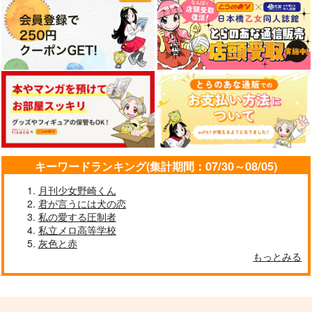
サンプル
サンプル
サンプル
120 Minutes Close to
きみと、もうすこし。
すこし小さい絵の本
カート
カート
カート
Eternity
神空
そらまめごはん
すこしだけ
330
990
円
円
（税込）
（税込）
1,572
円
（税込）
カリム・アルアジーム
漣ジュン×巴日和
三枝明那
サンプル
サンプル
サンプル
作品詳細
作品詳細
作品詳細
キーワードランキング(集計期間：07/30～08/05)
月刊少女野崎くん
君が言うには犬の恋
私の愛する圧制者
私立メロ高等学校
ないしょのはなし2
幕間のスコール
灰色と赤
黒風白雨
りんごの木
もっとみる
1,100
330
円
円
専売
専売
（税込）
（税込）
名探偵コナン
名探偵コナン
赤井秀一×安室透
赤井秀一×安室透