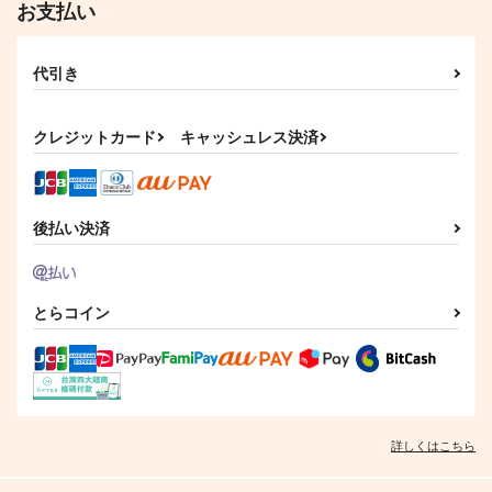
お支払い
サンプル
サンプル
もう答え合わせは必要
すこし遊んでから
ないからさ
カート
カート
金柑オレンジ
代引き
すこしだけ
660
円
（税込）
1,032
円
（税込）
フォスフォフィライト×シンシャ
クレジットカード
キャッシュレス決済
サンプル
サンプル
作品詳細
作品詳細
後払い決済
とらコイン
詳しくはこちら