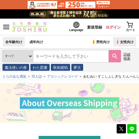
新規登録
ログイン
Language
カート
全年齢向け
成年向け
男性向け
女性向け
詳細
検索
魔法使いの夜
わた図書
呪術廻戦
夢主
とらのあな通販
同人誌
アカシックレコード
あむぬい すこしふしぎな たんぺん