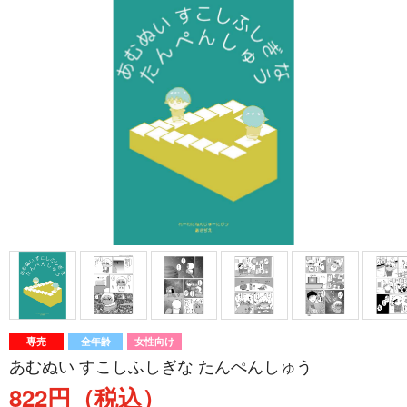
専売
全年齢
女性向け
あむぬい すこしふしぎな たんぺんしゅう
822円（税込）