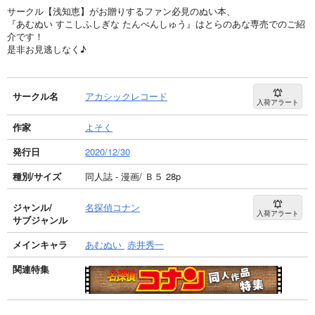
サークル【浅知恵】がお贈りするファン必見のぬい本、
『あむぬい すこしふしぎな たんぺんしゅう』はとらのあな専売でのご紹
介です！
是非お見逃しなく♪
サークル名
アカシックレコード
入荷アラート
作家
よそく
発行日
2020/12/30
種別/サイズ
同人誌 - 漫画/ Ｂ５ 28p
ジャンル/
名探偵コナン
入荷アラート
サブジャンル
メインキャラ
あむぬい
赤井秀一
関連特集