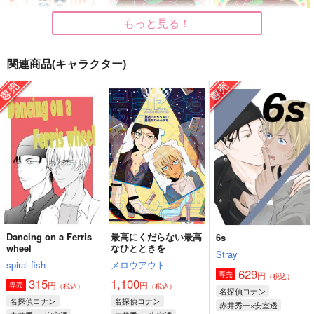
もっと見る！
関連商品(キャラクター)
限界同人あむぬいくん
たんポコ
たんポココン
真夜中フィーカ
おかっぱよ
おかっぱよ
472
385
385
円
円
円
（税込）
（税込）
（税込）
あかぬい×あむぬい
煉獄杏寿郎×竈門炭治郎
煉獄杏寿郎×竈門炭治郎
サンプル
サンプル
サンプル
作品詳細
作品詳細
作品詳細
Dancing on a Ferris
最高にくだらない最高
6s
wheel
なひとときを
Stray
spiral fish
メロウアウト
629
円
専売
（税込）
315
1,100
円
円
専売
（税込）
（税込）
名探偵コナン
名探偵コナン
名探偵コナン
赤井秀一×安室透