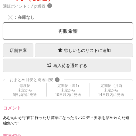
7
通販ポイント：
pt獲得
？
╳
：在庫なし
再販希望
店舗在庫
欲しいものリストに追加
再入荷を通知する
おまとめ目安と発送目安
?
毎度便
定期便（週1)
定期便（月2)
未定から
未定から
未定から
5日以内に発送
10日以内に発送
14日以内に発送
コメント
あむぬいが宇宙に行ったり農家になったりパロディ要素を詰め込んだ短
編集です
商品紹介