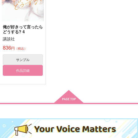
赤井秀一×安室透
サンプル
サンプル
サンプル
カート
カート
カート
俺が好きって言ったら
テルマエ・トリップ
とある宇宙の教授Rの
ころもがえにはすこし
どうする? 4
弁明【再販版】
はやい
akashic records
講談社
akashic records
jouet
1,257
円
836
（税込）
円
（税込）
2,640
1,100
円
円
（税込）
（税込）
Dr.レイシオ×アベンチュリン
Dr.レイシオ×アベンチュリン
目高優一×二階堂明
サンプル
サンプル
サンプル
サンプル
作品詳細
作品詳細
作品詳細
作品詳細
限界同人あむぬいくん
容疑者は推しカプ殺人
aly’s illust log book
事件
vol.2
真夜中フィーカ
湯田之坊
ありの巣
472
円
専売
（税込）
1,540
394
円
専売
円
専売
（税込）
（税込）
名探偵コナン
名探偵コナン
名探偵コナン
あかぬい×あむぬい