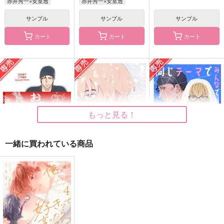
赤井秀一×安室透
赤井秀一×安室透
サンプル
サンプル
サンプル
カート
カート
カート
あさぎりゲンが野生化
ごたろぐ
たんきゅーーとあぐれ
したぬいに連れ去られ
っしょん！
あなぐら
た件
鍋つかみ
Polaris
2,921
円
（税込）
550
944
円
円
（税込）
（税込）
五条悟×庵歌姫
石神千空×あさぎりゲン
丹恒×穹
もっと見る！
サンプル
サンプル
サンプル
作品詳細
作品詳細
作品詳細
一緒に買われている商品
おつまみ10点
あいはけむたい
同じテーマでみんなで
赤安書いてみた ウェ
屋号◯◯八
おなかすいた
ディング・イブ編
イツメントリオ
629
880
円
円
専売
専売
（税込）
（税込）
787
円
専売
（税込）
名探偵コナン
名探偵コナン
名探偵コナン
赤井秀一×降谷零
赤井秀一×安室透