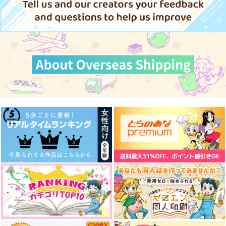
赤井秀一×安室透
赤井秀一×安室透
サンプル
サンプル
サンプル
がんばれなぎくんもう
スタートラインまであ
カート
カート
カート
ゆめのすこしあと
すこし！(メモ帳付き)
とすこし！
コメグラ
どんちゃんさわぎ
すぽっと
629
円
（税込）
2,357
629
円
円
（税込）
（税込）
ルーク×ティア
凪誠士郎×御影玲王
オクジー×バデーニ
サンプル
サンプル
サンプル
作品詳細
作品詳細
作品詳細
キスしても、友達
とっぱつ！！！！
かまきりに似ている
asterism
めぐる
くもにのる
1,572
787
715
円
円
専売
円
専売
（税込）
（税込）
（税込）
名探偵コナン
名探偵コナン
名探偵コナン
赤井秀一×安室透
赤井秀一×安室透
赤井秀一×安室透