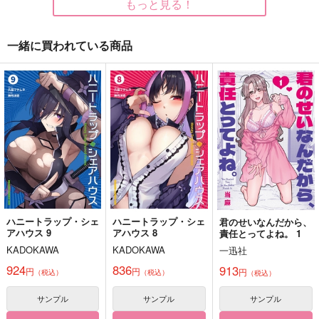
もっと見る！
一緒に買われている商品
セキニンとってね総長
なんにも起きない日7
なんにも起きない日6
代理
そらまめごはん
そらまめごはん
Pon-chou
1,100
1,100
円
円
（税込）
（税込）
787
円
（税込）
カリム・アルアジーム
カリム・アルアジーム
灰谷兄弟×花垣武道
サンプル
サンプル
サンプル
作品詳細
作品詳細
作品詳細
ハニートラップ・シェ
ハニートラップ・シェ
君のせいなんだから、
アハウス 9
アハウス 8
責任とってよね。 1
KADOKAWA
KADOKAWA
一迅社
924
836
913
円
円
円
（税込）
（税込）
（税込）
サンプル
サンプル
サンプル