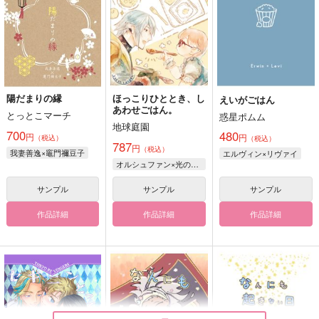
陽だまりの縁
ほっこりひととき、し
えいがごはん
あわせごはん。
とっとこマーチ
惑星ポムム
地球庭園
700
480
円
円
（税込）
（税込）
787
円
（税込）
我妻善逸×竈門禰豆子
エルヴィン×リヴァイ
オルシュファン×光の戦士♀
サンプル
サンプル
サンプル
作品詳細
作品詳細
作品詳細