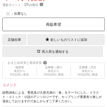
26
通販ポイント：
pt獲得
？
╳
：在庫なし
再販希望
店舗在庫
欲しいものリストに追加
再入荷を通知する
おまとめ目安と発送目安
?
毎度便
定期便（週1)
定期便（月2)
未定から
未定から
未定から
5日以内に発送
10日以内に発送
14日以内に発送
コメント
総勢28名による、誓悠及び久慈兄弟の「食」をテーマにした、イラス
ト・コミック・小説のアンソロジーです。カップリング要素有り無しが
混在しておりますのであしからずご了承ください。