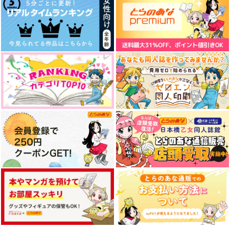
ごはんの時間です！
これからのおれたちは
ちょっと小さい絵の本
CriticalStarShower
ふくはうち
そらまめごはん
472
3,144
770
円
円
円
（税込）
（税込）
（税込）
カリム・アルアジーム
モリアーティ×ダンテ
ジャミル×カリム
サンプル
サンプル
サンプル
作品詳細
作品詳細
作品詳細