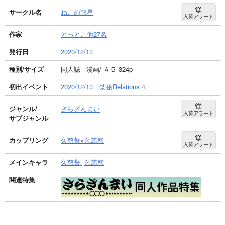
サークル名
ねこの惑星
入荷アラート
作家
とっとこ他27名
発行日
2020/12/13
種別/サイズ
同人誌 - 漫画/ Ａ５ 324p
初出イベント
2020/12/13 禁秘Relations 4
ジャンル/
さらざんまい
入荷アラート
サブジャンル
カップリング
久慈誓×久慈悠
入荷アラート
メインキャラ
久慈誓
久慈悠
関連特集