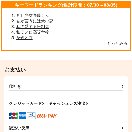
キーワードランキング(集計期間：07/30～08/05)
月刊少女野崎くん
なんにも起きない日5
ショート 三度目の正
なんにも起きない日4
君が言うには犬の恋
直
そらまめごはん
そらまめごはん
私の愛する圧制者
ごはんごはんごはん
1,100
私立メロ高等学校
1,100
円
円
（税込）
（税込）
629
灰色と赤
円
（税込）
カリム・アルアジーム
カリム・アルアジーム
もっとみる
鯉登音之進×月島基
サンプル
サンプル
サンプル
作品詳細
作品詳細
作品詳細
お支払い
代引き
クレジットカード
キャッシュレス決済
後払い決済