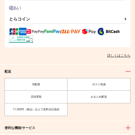
すこし小さい絵の本
I`m home Spring
やや小さい絵の本
とらコイン
そらまめごはん
うるちや
そらまめごはん
990
1,100
990
円
円
円
（税込）
（税込）
（税込）
カリム・アルアジーム
カリム・アルアジーム
カイザー×潔世一
サンプル
サンプル
サンプル
詳しくはこちら
作品詳細
作品詳細
作品詳細
配送
宅配便
ポスト投函
店頭受取
おまとめ配送
11,000円（税込）以上で送料当社負担
便利な機能/サービス