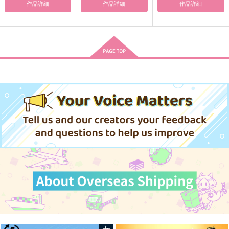
作品詳細
作品詳細
作品詳細
ふたりぐらし 夏
なんにも起きない日8
久遠の約束
ふくはうち
そらまめごはん
晩ごはんにんじん抜き
で
315
1,100
円
円
（税込）
（税込）
440
カリム・アルアジーム
ジャミル×カリム
円
（税込）
三日月宗近×鶴丸国永
サンプル
サンプル
サンプル
作品詳細
作品詳細
作品詳細