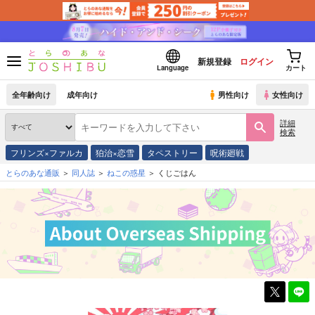
新規登録
ログイン
Language
カート
全年齢向け
成年向け
男性向け
女性向け
詳細
検索
フリンズ×ファルカ
狛治×恋雪
タペストリー
呪術廻戦
とらのあな通販
同人誌
ねこの惑星
くじごはん