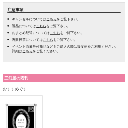
注意事項
キャンセルについては
こちら
をご覧下さい。
返品については
こちら
をご覧下さい。
おまとめ配送については
こちら
をご覧下さい。
再販投票については
こちら
をご覧下さい。
イベント応募券付商品などをご購入の際は毎度便をご利用ください。
詳細は
こちら
をご覧ください。
三幻屋の既刊
おすすめです