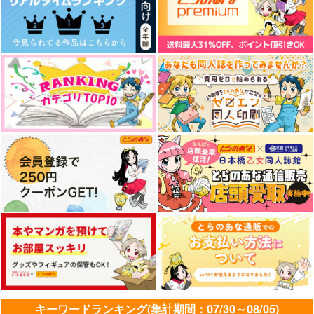
ヒヤシンス
カスクズめじるしアク
青くて、甘い
セサリー
かがりび
ピンクノイズ
キチヂツ！
787
600
円
円
（税込）
（税込）
629
円
（税込）
我妻善逸×獪岳
宇髄天元×我妻善逸
我妻善逸
サンプル
サンプル
サンプル
作品詳細
作品詳細
作品詳細
キーワードランキング(集計期間：07/30～08/05)