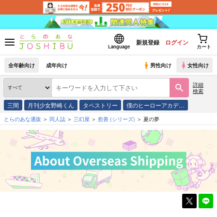
新規登録
ログイン
Language
カート
全年齢向け
成年向け
男性向け
女性向け
詳細
検索
三間
月刊少女野崎くん
タペストリー
僕のヒーローアカデ…
とらのあな通販
同人誌
三幻屋
愈善
(シリーズ)
夏の夢