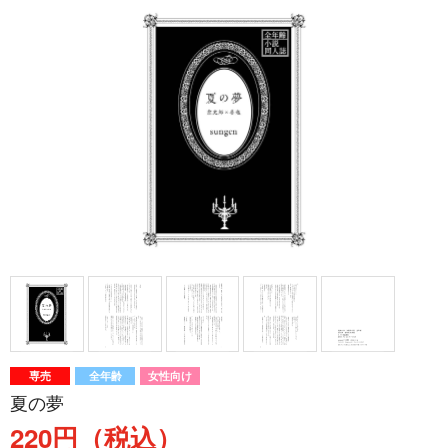
専売
全年齢
女性向け
夏の夢
220円（税込）