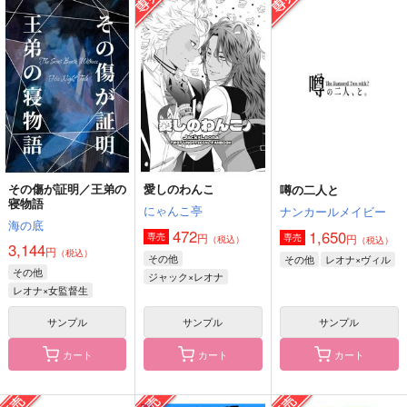
そのときは挨拶をしっ
ハロウィンの迷子
死ぬな！2
かり
クロエ
好機命中
炭水化物
944
1,274
円
円
（税込）
（税込）
787
円
（税込）
レオナ・キングスカラー
レオナ・キングスカラー
レオナ・キングスカラー
サンプル
サンプル
サンプル
作品詳細
作品詳細
作品詳細
その傷が証明／王弟の
愛しのわんこ
噂の二人と
寝物語
にゃんこ亭
ナンカールメイビー
海の底
472
1,650
円
専売
円
専売
（税込）
（税込）
3,144
円
（税込）
その他
その他
レオナ×ヴィル
その他
ジャック×レオナ
レオナ×女監督生
サンプル
サンプル
サンプル
カート
カート
カート
What Remains
兄ト弟
炎の兄弟こそこそ噺