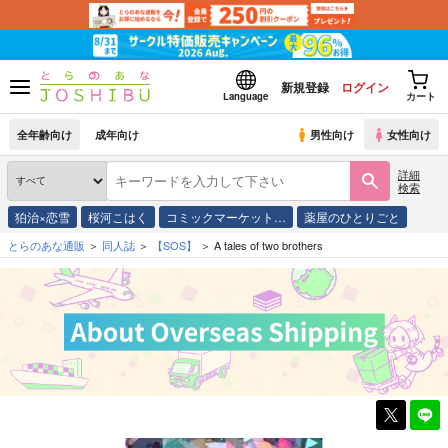
新規登録
ログイン
Language
カート
全年齢向け
成年向け
男性向け
女性向け
詳細
検索
狛治×恋雪
桜河こはく
コミックマーケット…
薬屋のひとりごと
とらのあな通販
同人誌
【SOS】
A tales of two brothers