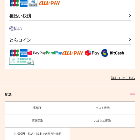
オルト・シュラウド
冨岡義勇
サンプル
サンプル
サンプル
後払い決済
作品詳細
作品詳細
作品詳細
とらコイン
春待月P.M.1137
スタート地点から
詳しくはこちら
2.0km
472
円
専売
（税込）
配送
その他
ラギー×レオナ
ぬいぐるみのひめじま
とにかくかわいい！
宅配便
ポスト投函
サンプル
さん
もものたね
プレトリア
カート
店頭受取
おまとめ配送
1,430
円
（税込）
1,300
円
（税込）
兄×ルフィ
11,000円（税込）以上で送料当社負担
不死川実弥×不死川玄弥