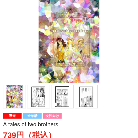
専売
全年齢
女性向け
A tales of two brothers
739円（税込）