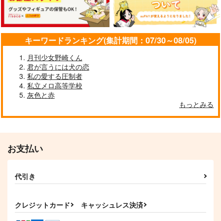
787
円
（税込）
弟×兄
姫川大輝×星野アクア
オルト・シュラウド
サンプル
サンプル
サンプル
キーワードランキング(集計期間：07/30～08/05)
作品詳細
作品詳細
作品詳細
月刊少女野崎くん
君が言うには犬の恋
私の愛する圧制者
私立メロ高等学校
灰色と赤
もっとみる
Catch a cold!
そのあたたかさを知っ
荒野の屍
ている
餅屋。
ベルリオーズの猫
無何有
787
880
円
専売
円
専売
（税込）
（税込）
787
円
専売
（税込）
その他
レオナ×ヴィル
その他
レオナ×ヴィル
お支払い
その他
カリム×ジャミル
代引き
サンプル
サンプル
サンプル
もっと兄ちゃんを構い
30日後に戻る義勇５
30日後に戻る義勇５
なさいっ!!
（オマケ付き）
m-work
カート
カート
カート
ストレンジ01
m-work
クレジットカード
キャッシュレス決済
770
円
（税込）
944
770
円
円
（税込）
冨岡義勇
（税込）