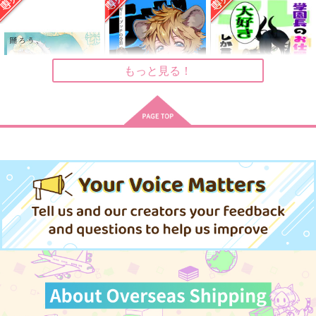
orologi
ひより飴
鳥居堂
787
629
707
円
円
円
（税込）
（税込）
（税込）
レオナ・キングスカラー
セイカイニュードー
煉獄杏寿郎×煉獄千寿郎
もっと見る！
サンプル
サンプル
サンプル
作品詳細
作品詳細
作品詳細
踊ろう、
ラギーブッチの分裂
学園長のお仕置きで大
好きしか言えなくなっ
豆
アルニコ。
た件について
神聖MK帝国
629
629
円
円
専売
専売
（税込）
（税込）
472
円
専売
（税込）
その他
その他
ラギー×レオナ
その他
ジャミル×カリム
マレウス×レオナ
サンプル
サンプル
サンプル
カート
カート
カート
萌え萌えユニットどう
昼想夜夢
PURE GOLD （オマ
ですか？
ケなし）
鳥居堂
@665chan
ラー油天国