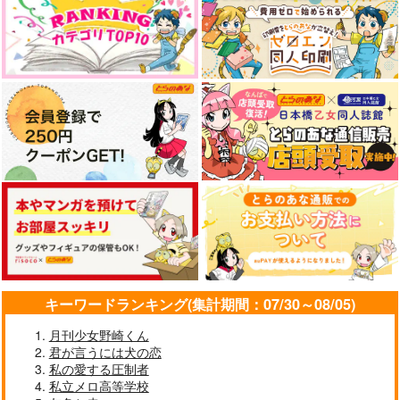
ゲゲ郎×水木
AQUAQUA
AQUAQUA
AQUAQUA
110
110
円
円
専売
専売
サンプル
サンプル
（税込）
（税込）
429
円
専売
（税込）
遊戯王
遊戯王
作品詳細
作品詳細
遊戯王
海馬瀬人×武藤遊戯
海馬瀬人×武藤遊戯
海馬瀬人×武藤遊戯
サンプル
サンプル
サンプル
カート
カート
カート
海表ポスカ2026B
海表ポスカ2026A
海表マイクロファイバ
ークロス2025
AQUAQUA
AQUAQUA
AQUAQUA
110
110
円
円
専売
専売
（税込）
（税込）
429
円
専売
（税込）
遊戯王
遊戯王
遊戯王
海馬瀬人×武藤遊戯
海馬瀬人×武藤遊戯
キーワードランキング(集計期間：07/30～08/05)
海馬瀬人×武藤遊戯
月刊少女野崎くん
サンプル
サンプル
サンプル
君が言うには犬の恋
私の愛する圧制者
カート
カート
カート
私立メロ高等学校
全速前進アクスタ