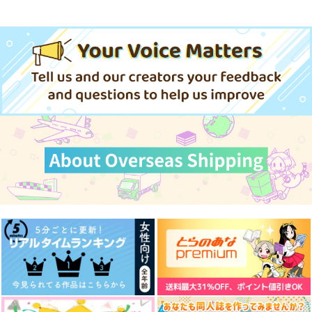
ゲゲ郎
AQUAQUA
をめがライト
AQUAQUA
ゲゲ郎×水木
ゲゲ郎×水木
429
1,257
858
円
円
円
専売
（税込）
（税込）
（税込）
サンプル
サンプル
サンプル
遊戯王
遊戯王
武藤遊戯
遊戯王
作品詳細
作品詳細
作品詳細
海馬瀬人×武藤遊戯
遊城十代
不動遊星
海馬瀬人×武藤遊戯
サンプル
サンプル
サンプル
カート
カート
カート
アクリルおまもり父水
父水アクキー2026
春の父水ポスカ
AQUAQUA
AQUAQUA
AQUAQUA
858
858
110
円
円
専売
専売
円
専売
（税込）
（税込）
（税込）
ゲゲゲの鬼太郎
ゲゲゲの鬼太郎
ゲゲゲの鬼太郎
ゲゲ郎×水木
ゲゲ郎×水木
ゲゲ郎×水木
アクリルおまもり父水
アクリルおまもり父水
釣瓶火
AQUAQUA
サンプル
サンプル
サンプル
AQUAQUA
858
円
（税込）
カート
カート
カート
858
円
海表ポスカ2026B
海表ポスカ2026A
（税込）
海表マイクロファイバ
ゲゲ郎×水木
ークロス2025