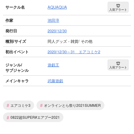
サークル名
AQUAQUA
入荷アラート
作家
池田淳
発行日
2020/12/30
種別/サイズ
同人グッズ - 雑貨/ その他
初出イベント
2020/12/30～31 エアコミケ2
ジャンル/
遊戯王
入荷アラート
サブジャンル
メインキャラ
武藤遊戯
#
#
エアコミケ3
オンラインとら祭り2021SUMMER
#
0822超SUPER#エアブー2021