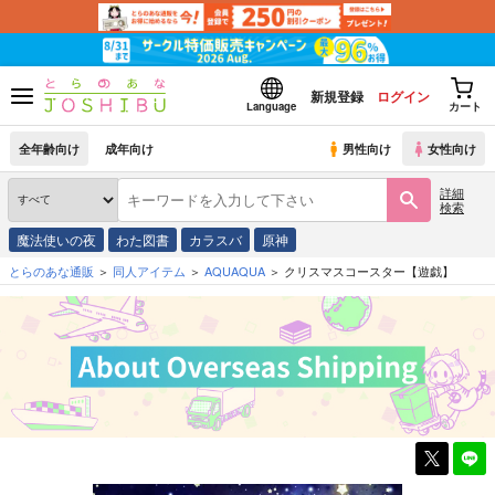
新規登録
ログイン
Language
カート
全年齢向け
成年向け
男性向け
女性向け
詳細
検索
魔法使いの夜
わた図書
カラスバ
原神
とらのあな通販
同人アイテム
AQUAQUA
クリスマスコースター【遊戯】