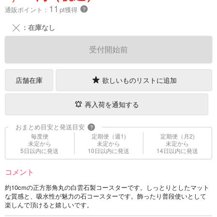
11
通販ポイント：
pt獲得
？
╳
：在庫なし
受付開始前
店舗在庫
欲しいものリストに追加
再入荷を通知する
おまとめ目安と発送目安
?
毎度便
定期便（週1)
定期便（月2)
未定から
未定から
未定から
5日以内に発送
10日以内に発送
14日以内に発送
コメント
約10cmの正方形角丸の白雲石製コースターです。しっとりとしたマット
な質感と、吸水性が魅力の石コースターです。飾ったり普段使いとして
楽しんで頂けると嬉しいです。