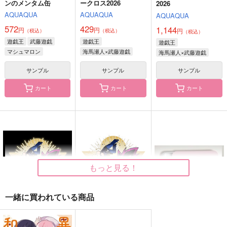
ンのメンタム缶
ークロス2026
2026
ークロス2025
AQUAQUA
AQUAQUA
AQUAQUA
AQUAQUA
AQUAQUA
AQUAQUA
858
1,144
円
円
（税込）
572
429
（税込）
1,144
円
円
429
円
（税込）
（税込）
（税込）
円
（税込）
海馬瀬人×武藤遊戯
海馬瀬人×武藤遊戯
遊戯王
武藤遊戯
遊戯王
遊戯王
海馬瀬人×武藤遊戯
マシュマロン
海馬瀬人×武藤遊戯
海馬瀬人×武藤遊戯
クリボー
サンプル
サンプル
サンプル
サンプル
サンプル
サンプル
作品詳細
作品詳細
作品詳細
カート
カート
カート
闇表オーロラアクキー
遊戯くんとクリボーの
ALBUM3
メンタム缶
AQUAQUA
AQUAQUA
AQUAQUA
1,144
429
円
円
（税込）
（税込）
572
円
（税込）
遊戯王
遊戯王
もっと見る！
遊戯王
武藤遊戯
闇遊戯×武藤遊戯
海馬瀬人×武藤遊戯
クリボー
一緒に買われている商品
サンプル
サンプル
サンプル
父水浴衣ポスカ
父水浴衣アクキー
探偵風水木アクキー
カート
カート
カート
闇表マイクロファイバ
闇表オーロラアクキー
遊戯くんとクリボーの