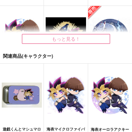
ALBUM3
海表ポスカ2026B
海表ポスカ2026A
AQUAQUA
AQUAQUA
AQUAQUA
429
110
110
円
円
円
（税込）
（税込）
（税込）
海馬瀬人×武藤遊戯
海馬瀬人×武藤遊戯
海馬瀬人×武藤遊戯
もっと見る！
サンプル
サンプル
サンプル
作品詳細
作品詳細
作品詳細
関連商品(キャラクター)
海表オーロラアクキー
闇表マイクロファイバ
ゲ謎マイクロファイバ
2026
ークロス
ークロスセット
AQUAQUA
AQUAQUA
AQUAQUA
1,144
429
858
円
円
円
専売
（税込）
（税込）
（税込）
遊戯王
遊戯王
ゲゲゲの鬼太郎
海馬瀬人×武藤遊戯
闇遊戯×武藤遊戯
ゲゲ郎
水木
サンプル
サンプル
サンプル
カート
カート
カート
遊戯くんとマシュマロ
海表マイクロファイバ
海表オーロラアクキー
海表マイクロファイバ
全速前進おまもり
全速前進アクスタ