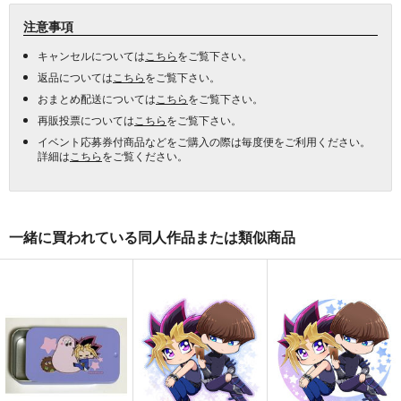
注意事項
キャンセルについては
こちら
をご覧下さい。
返品については
こちら
をご覧下さい。
おまとめ配送については
こちら
をご覧下さい。
再販投票については
こちら
をご覧下さい。
イベント応募券付商品などをご購入の際は毎度便をご利用ください。
詳細は
こちら
をご覧ください。
一緒に買われている同人作品または類似商品