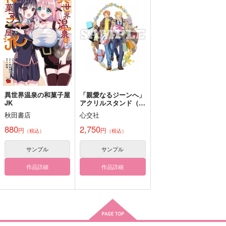
AQUAQUA
AQUAQUA
AQUAQUA
ークロス
メンタム缶
AQUAQUA
110
858
858
円
円
AQUAQUA
円
AQUAQUA
（税込）
（税込）
（税込）
1,144
円
（税込）
水木
ゲゲ郎×水木
ゲゲ郎×水木
429
572
円
円
（税込）
（税込）
遊戯王
遊戯王
遊戯王
武藤遊戯
サンプル
サンプル
サンプル
闇遊戯×武藤遊戯
闇遊戯×武藤遊戯
クリボー
作品詳細
作品詳細
作品詳細
サンプル
サンプル
サンプル
カート
カート
カート
異世界温泉の和菓子屋
「親愛なるジーンへ」
JK
アクリルスタンド（ク
リスマス）
秋田書店
心交社
全速前進おまもり
アクリルおまもりゲゲ
アクリルおまもり父水
880
2,750
円
円
（税込）
（税込）
郎
釣瓶火
AQUAQUA
AQUAQUA
AQUAQUA
858
サンプル
サンプル
円
専売
（税込）
858
858
円
専売
円
専売
（税込）
（税込）
遊戯王
作品詳細
作品詳細
ゲゲゲの鬼太郎
ゲゲゲの鬼太郎
海馬瀬人×武藤遊戯
ゲゲ郎
ゲゲ郎×水木
探偵風ゲゲ郎アクキー
父水アクキー2026
春の父水ポスカ
サンプル
サンプル
サンプル
AQUAQUA
AQUAQUA
AQUAQUA
カート
カート
カート
858
858
110
ALBUM3
超☆再☆録
全速前進おまもり
円
円
円
（税込）
（税込）
（税込）