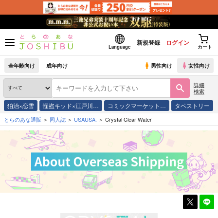
新規登録
ログイン
Language
カート
全年齢向け
成年向け
男性向け
女性向け
詳細
検索
狛治×恋雪
怪盗キッド×江戸川…
コミックマーケット…
タペストリー
とらのあな通販
同人誌
USAUSA.
Crystal Clear Water