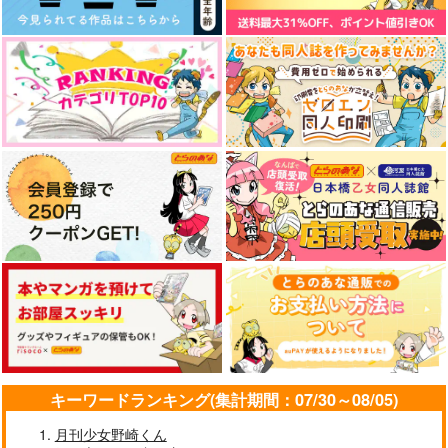
作品詳細
作品詳細
作品詳細
遊園地に行くジャカ
magical shine
660
円
専売
（税込）
その他
ジャミル×カリム
サンプル
カート
いまは革命の途中
Alf Laylah wa Laylah
何度だって幕開けを
ひねもす
OneRoom
ISOTOPE
1,430
3,457
315
円
円
円
（税込）
（税込）
（税込）
ジャミル×カリム
ジャミル×カリム
ジャミル×カリム
サンプル
サンプル
サンプル
キーワードランキング(集計期間：07/30～08/05)
作品詳細
作品詳細
作品詳細
月刊少女野崎くん