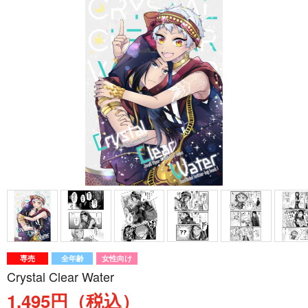
専売
全年齢
女性向け
Crystal Clear Water
1,495円（税込）