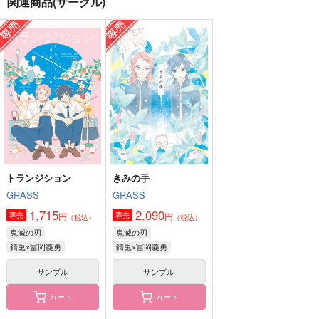
関連商品(サークル)
家路をたどる
願掛けの髪
義勇零式がいる暮らし
イキハヂ
まるまるしている
アーテローザリー
944
787
944
円
円
円
（税込）
（税込）
（税込）
冨岡義勇＋不死川実弥
錆兎×冨岡義勇
冨岡義勇×竈門炭治郎
サンプル
サンプル
サンプル
作品詳細
作品詳細
作品詳細
トランジション
きみの手
GRASS
GRASS
1,715
2,090
円
円
専売
専売
（税込）
（税込）
鬼滅の刃
鬼滅の刃
錆兎×冨岡義勇
錆兎×冨岡義勇
サンプル
サンプル
カート
カート