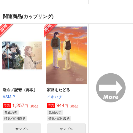
君に彼岸花を
君が魔法をかけたから
想えば想うほどに
jam
かめや御昼寝堂
鉢植蜂蜜
関連商品(カップリング)
1,887
629
707
円
円
円
（税込）
（税込）
（税込）
不死川実弥×冨岡義勇
不死川実弥×冨岡義勇
冨岡義勇×胡蝶しのぶ
サンプル
サンプル
サンプル
作品詳細
作品詳細
作品詳細
巡命ノ記壱（再販）
家路をたどる
ASM-P
イキハヂ
1,257
944
円
円
専売
専売
（税込）
（税込）
鬼滅の刃
鬼滅の刃
錆兎×冨岡義勇
錆兎×冨岡義勇
サンプル
サンプル
4946
最尤の話
跡