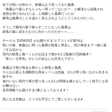
全ての戦いが終わり、狭霧山まで戻ってきた義勇。
「狭霧山で暮らすならうちへ帰ってこないか？」と鱗滝から提案され、
迷惑を掛けるわけには…と躊躇した義勇だったが、
鱗滝は義勇のことを温かく迎え入れようとしてくれたのだった。
そうして鱗滝の家で暮らすことになった義勇は、
錆兎の墓に花をたむけに向かったのだが——……
サークル【GRASS】がお贈りする“エアコミケ2”新刊は、
戦いの後、狭霧山に帰った義勇が錆兎と再会し、痣の寿命まで一緒に過
ごすお話から、
現代の錆兎と義一くんのお話まで描かれた[鬼滅の刃]錆義本！
『君といる景色』がとらのあなにお目見えです☆
狭霧山で再び再会を果たした錆兎と義勇。
そんな心震える感動的な再会シーンは勿論、2人が寄り添いながら生きる
様子や、
鬼のいない現代で再び巡り合った2人が関係を織りなしていく様子にも目
が離せない、
見所満載でお届けする1冊となっております！
気になる全貌は、どうぞお手元にてご覧くださいませ♪