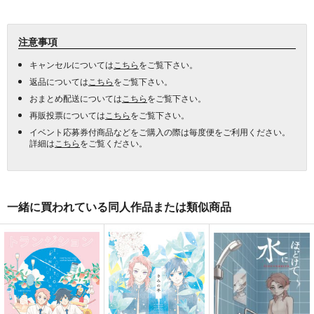
注意事項
キャンセルについては
こちら
をご覧下さい。
返品については
こちら
をご覧下さい。
おまとめ配送については
こちら
をご覧下さい。
再販投票については
こちら
をご覧下さい。
イベント応募券付商品などをご購入の際は毎度便をご利用ください。
詳細は
こちら
をご覧ください。
一緒に買われている同人作品または類似商品