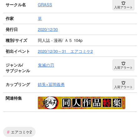
サークル名
GRASS
入荷アラート
作家
草
発行日
2020/12/30
種別/サイズ
同人誌 - 漫画/ Ａ５ 104p
初出イベント
2020/12/30～31 エアコミケ2
ジャンル/
鬼滅の刃
入荷アラート
サブジャンル
カップリング
錆兎×冨岡義勇
入荷アラート
関連特集
#
エアコミケ2