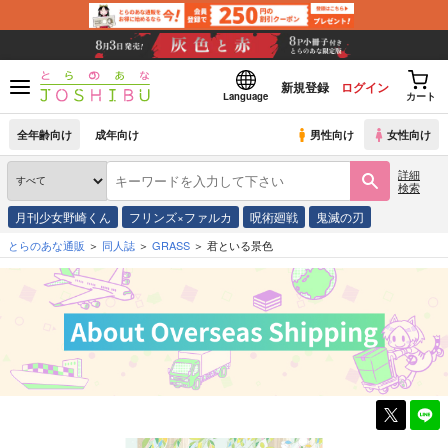
新規登録
ログイン
Language
カート
全年齢向け
成年向け
男性向け
女性向け
詳細
検索
月刊少女野崎くん
フリンズ×ファルカ
呪術廻戦
鬼滅の刃
とらのあな通販
同人誌
GRASS
君といる景色