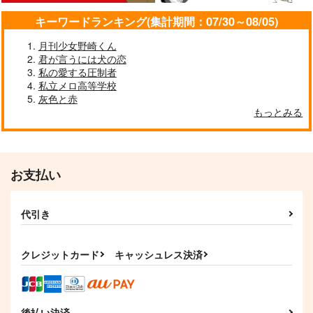
冨岡義勇×竈門炭治郎
煉獄杏寿郎×冨岡義勇
キーワードランキング(集計期間：07/30～08/05)
サンプル
サンプル
サンプル
月刊少女野崎くん
作品詳細
作品詳細
作品詳細
君が言うには犬の恋
私の愛する圧制者
私立メロ高等学校
灰色と赤
もっとみる
お支払い
代引き
あばよ
吾は峠で呼ぶ世の晴れ
を
クレジットカード
キャッシュレス決済
m-work
アンビエント
660
円
（税込）
1,257
円
（税込）
冨岡義勇
冨岡義勇
後払い決済