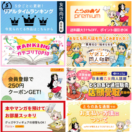
629
800
629
円
円
円
（税込）
（税込）
（税込）
不死川実弥×冨岡義勇
煉獄杏寿郎×冨岡義勇
不死川実弥×冨岡義勇
サンプル
サンプル
サンプル
作品詳細
作品詳細
作品詳細
或る隠の話
ぎゆわんと暮らす方法
ねこのえんむすび
アーテローザリー
まるまるしている
tottoco
1,572
629
472
円
円
円
（税込）
（税込）
（税込）
冨岡義勇