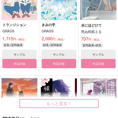
トランジション
きみの手
水にほどけて
GRASS
GRASS
死ぬ程鍛える
1,715
2,090
707
円
円
円
（税込）
（税込）
（税込）
錆兎×冨岡義勇
錆兎×冨岡義勇
冨岡義勇×錆兎
サンプル
サンプル
サンプル
作品詳細
作品詳細
作品詳細
もっと見る！