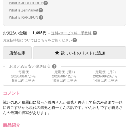
What is JPGOODBUY
?
What is ZenMarket
?
What is RAKUFUN
?
お支払い金額：
1,495円
+
送料+サービス料・手数料
?
お支払時期についてはこちらをご覧ください
?
店舗在庫
欲しいものリストに追加
おまとめ目安と発送目安
?
毎度便
定期便（週1)
定期便（月2)
2026/08/07から
2026/08/12から
2026/08/20から
5日以内に発送
10日以内に発送
14日以内に発送
コメント
戦いのあと狭霧山に帰った義勇さんが錆兎と再会して痣の寿命まで一緒
に過ごす話から現代の錆兎と義一くんの話です。やんわりですが義勇さ
んの最期の描写があります。
商品紹介