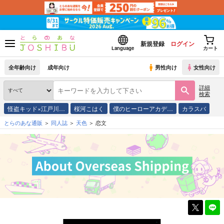
新規登録
ログイン
Language
カート
全年齢向け
成年向け
男性向け
女性向け
詳細
検索
怪盗キッド×江戸川…
桜河こはく
僕のヒーローアカデ…
カラスバ
とらのあな通販
同人誌
天色
恋文