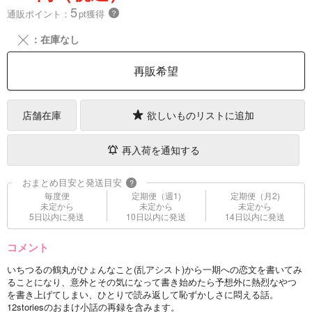
5
通販ポイント：
pt獲得
？
╳
：在庫なし
再販希望
店舗在庫
欲しいものリストに追加
再入荷を通知する
おまとめ目安と発送目安
?
毎度便
定期便（週1)
定期便（月2)
未定から
未定から
未定から
5日以内に発送
10日以内に発送
14日以内に発送
コメント
いちつるの鶴丸がひょんなこと(乱アシスト)から一期への恋文を書いてみ
ることになり、意外とその気になって書き始めたら予想外に熱烈なやつ
を書き上げてしまい、ひとりで読み返して恥ずかしさに悶える話。
12storiesのおまけ小話の再録を含みます。