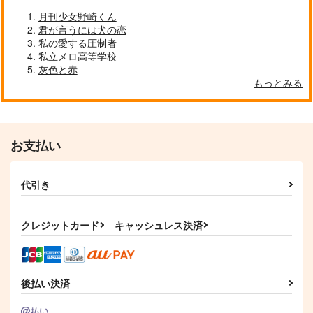
月刊少女野崎くん
君が言うには犬の恋
私の愛する圧制者
私立メロ高等学校
-炎国- 下
常夜の餞
GENJI MANZA---I!!!4
灰色と赤
桜の亡骸
ヒメムラサキ
桜の亡骸
もっとみる
707
935
660
円
円
円
（税込）
（税込）
（税込）
一期一振
一期一振
一期一振
サンプル
サンプル
サンプル
お支払い
作品詳細
作品詳細
作品詳細
代引き
クレジットカード
キャッシュレス決済
後払い決済