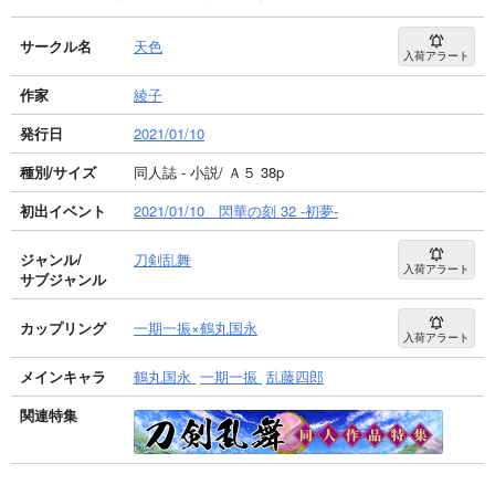
サークル名
天色
入荷アラート
作家
綾子
発行日
2021/01/10
種別/サイズ
同人誌 - 小説/ Ａ５ 38p
初出イベント
2021/01/10 閃華の刻 32 -初夢-
ジャンル/
刀剣乱舞
入荷アラート
サブジャンル
カップリング
一期一振×鶴丸国永
入荷アラート
メインキャラ
鶴丸国永
一期一振
乱藤四郎
関連特集