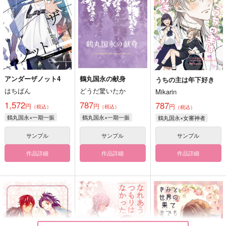
アンダーザノット4
鶴丸国永の献身
うちの主は年下好き
はちばん
どうだ驚いたか
Mikarin
1,572
787
787
円
円
円
（税込）
（税込）
（税込）
鶴丸国永×一期一振
鶴丸国永×一期一振
鶴丸国永×女審神者
サンプル
サンプル
サンプル
作品詳細
作品詳細
作品詳細