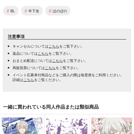
#
#
#
BL
年下攻
ほのぼの
注意事項
キャンセルについては
こちら
をご覧下さい。
返品については
こちら
をご覧下さい。
おまとめ配送については
こちら
をご覧下さい。
再販投票については
こちら
をご覧下さい。
イベント応募券付商品などをご購入の際は毎度便をご利用ください。
詳細は
こちら
をご覧ください。
一緒に買われている同人作品または類似商品