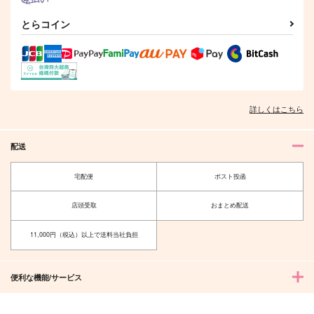
とらコイン
フューチャー ダーリ
猫域
ベテラン本丸の鶴丸が
ン
ひよっこ鶴丸×3の面
ATG
倒を見る本
いちごパラダイス
さくさく
944
円
（税込）
715
939
円
円
（税込）
（税込）
小黒×無限
鶴丸国永
一期一振×女審神者
詳しくはこちら
サンプル
サンプル
サンプル
配送
作品詳細
作品詳細
作品詳細
宅配便
ポスト投函
店頭受取
おまとめ配送
11,000円（税込）以上で送料当社負担
便利な機能/サービス