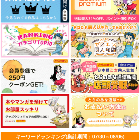
きみと世界でふたりき
一般人と刀剣たちの一
恋文
り
年間 下半期
同室マニア
みちゆき
詐欺師
990
円
（税込）
817
1,887
円
円
（税込）
（税込）
食満留三郎×善法寺伊作
鶴丸国永
大倶利伽羅×鶴丸国永
サンプル
サンプル
サンプル
作品詳細
作品詳細
作品詳細
キーワードランキング(集計期間：07/30～08/05)