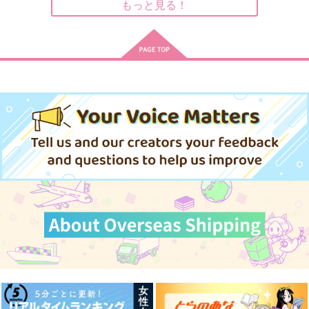
もっと見る！
女士のいる本丸2
なれあうつもりはなか
きみと世界の果てまで
った再録5
も
からくの
からくの
みちゆき
998
円
（税込）
2,508
629
円
円
（税込）
鶴丸国永
（税込）
鶴丸国永
大倶利伽羅×鶴丸国永
サンプル
サンプル
サンプル
作品詳細
作品詳細
作品詳細