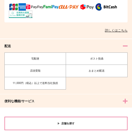
作品詳細
作品詳細
詳しくはこちら
配送
宅配便
ポスト投函
店頭受取
おまとめ配送
11,000円（税込）以上で送料当社負担
便利な機能/サービス
店舗を探す