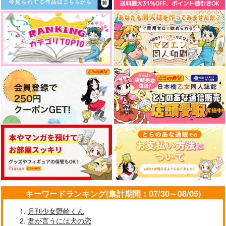
富田江
サンプル
サンプル
サンプル
作品詳細
作品詳細
作品詳細
【オマケ付き】
COLLARS
胡蝶の夢
COLLARS
花ノヴァ
花語り
花ノヴァ
キーワードランキング(集計期間：07/30～08/05)
1,037
2,144
円
円
（税込）
（税込）
1,147
円
（税込）
刀×女審神者
髭切×女審神者
月刊少女野崎くん
刀×女審神者
君が言うには犬の恋