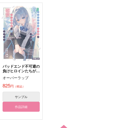
629
円
（税込）
787
787
円
円
（税込）
（税込）
ムル×シャイロック
リオセスリ
アルジェンティ
サンプル
サンプル
サンプル
作品詳細
作品詳細
作品詳細
バッドエンド不可避の
負けヒロインたちがモ
ブ傍観者の俺に恋愛フ
オーバーラップ
ラグを立ててくる 1
825
円
（税込）
サンプル
アイム・ホーム
師弟失格
作品詳細
お前のことが好きなん
だ！
動物さんたち大集合だ
はるさめ王国
うしろから柴犬
わいわい
880
円
（税込）
900
円
（税込）