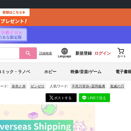
新規登録
ログイン
詳細
検索
Language
カート
コミック・ラノベ
ホビー
映像/音楽/ゲーム
電子書
ード:
灰色と赤
ゼンゼロ
人気ワード:
不死川実弥×冨岡義勇
鬼滅の刃
ポストする
LINEで送る