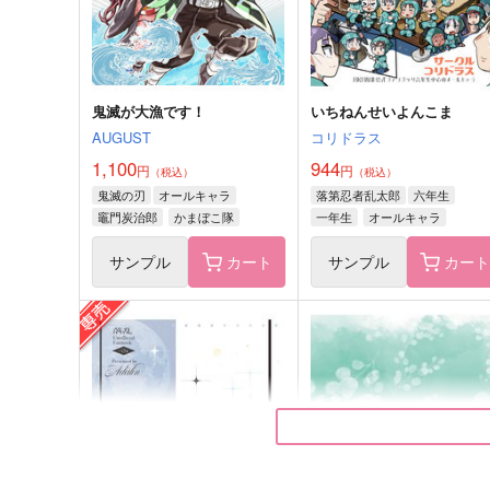
サンプル
作品詳細
サンプル
作品詳細
鬼滅が大漁です！
いちねんせいよんこま
AUGUST
コリドラス
1,100
944
円
円
（税込）
（税込）
鬼滅の刃
オールキャラ
落第忍者乱太郎
六年生
竈門炭治郎
かまぼこ隊
一年生
オールキャラ
サンプル
カート
サンプル
カー
三途の川にて
祝福問答
超回転
.キライチ
629
787
円
円
（税込）
（税込）
チェズレイ・ニコルズ
雑渡昆奈門×善法寺伊作