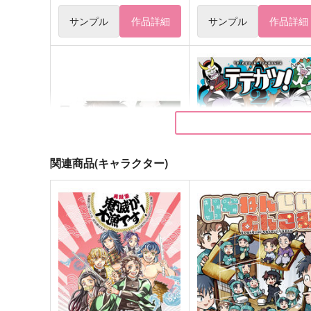
サンプル
作品詳細
サンプル
作品詳細
関連商品(キャラクター)
DAY DREAM
テテカツ！２
@箱庭
TENCAL
660
536
円
円
（税込）
（税込）
白黒無常
傭兵×占い師