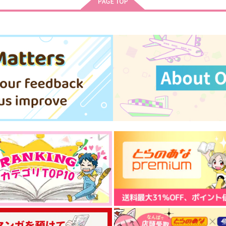
サンプル
作品詳細
サンプル
作品詳細
刀剣男士のクイズ本
【表紙紙違い】かいたくにっ
か
き2
集
道草ランプ
ちーむにくきゅう！
1,257
円
専売
（税込）
550
8
円
専売
（税込）
刀剣乱舞
小夜左文字
崩壊：スターレイル
オールキャラ
オールキャラ
穹
ト
サンプル
カート
サンプル
カート