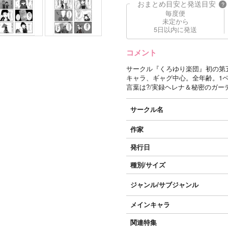
おまとめ目安と発送目安
?
毎度便
未定から
5日以内に発送
コメント
サークル『くろゆり楽団』初の第五
キャラ、ギャグ中心。全年齢。1ペ
言葉は?/実録ヘレナ＆秘密のガー
サークル名
作家
発行日
種別/サイズ
ジャンル/
サブジャンル
メインキャラ
関連特集