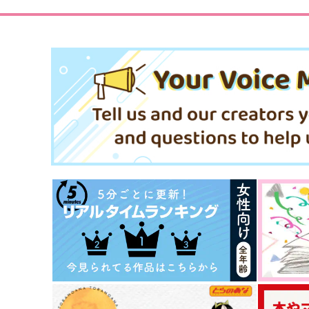
サンプル
作品詳細
サンプル
作品詳細
白昼夢
Dream Log '25
Adalin
ぷかぷか薄荷
787
990
円
円
専売
（税込）
（税込）
落第忍者乱太郎
オールキャラ
SAKAMOTO DAYS
女夢主
オールキャラ
サンプル
カート
サンプル
カー
こころむすび
恋と、心臓
黒波会
96
2,200
1,257
円
円
（税込）
（税込）
戌亥とこ
レイン×マッシュ