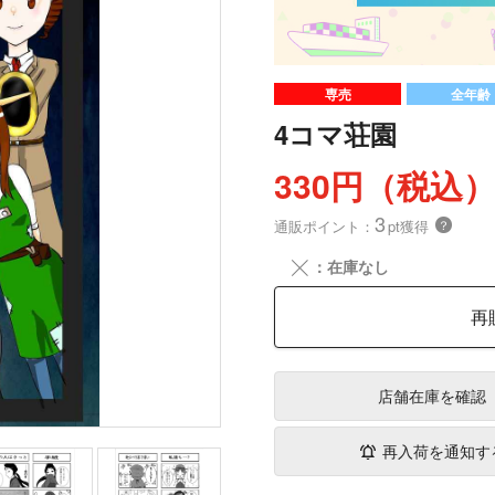
専売
全年齢
4コマ荘園
330円（税込
3
通販ポイント：
pt獲得
？
╳
：在庫なし
再
店舗在庫
を確認
再入荷を通知す