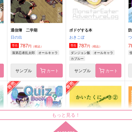
サンプル
作品詳細
サンプル
作品詳細
通信簿 二学期
ボドゲする本
日の出
おきこぼ
787
787
7
円
円
専売
専売
（税込）
（税込）
落第忍者乱太郎
オールキャラ
ダンジョン飯
オールキャラ
カブルー
ト
サンプル
カート
サンプル
カート
ウォーアイニーと言ってく
恋愛コミュニケーション
13
れ！
s
お茶屋。
もっと見る！
彩奏
1,100
円
（税込）
590
6
円
（税込）
影山飛雄×菅原孝支
早乙女乱馬×天道あかね