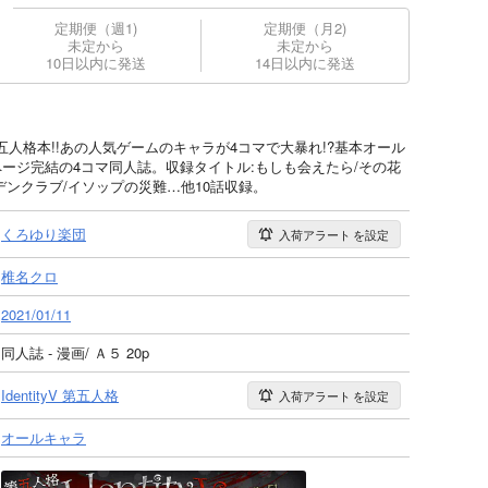
定期便（週1)
定期便（月2)
未定から
未定から
10日以内に発送
14日以内に発送
人格本!!あの人気ゲームのキャラが4コマで大暴れ!?基本オール
ージ完結の4コマ同人誌。収録タイトル:もしも会えたら/その花
デンクラブ/イソップの災難…他10話収録。
くろゆり楽団
入荷アラート
を設定
椎名クロ
2021/01/11
同人誌 - 漫画/ Ａ５ 20p
IdentityV 第五人格
入荷アラート
を設定
オールキャラ