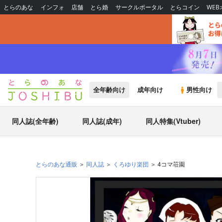
とらのあな
インフォ
店舗
とら婚
サークルポータル
とらコイン
WE
全年齢向け
成年向け
男性向け
同人誌(全年齢)
同人誌(成年)
同人特集(Vtuber)
とらのあな通販
同人誌
くろゆり楽団
4コマ荘園