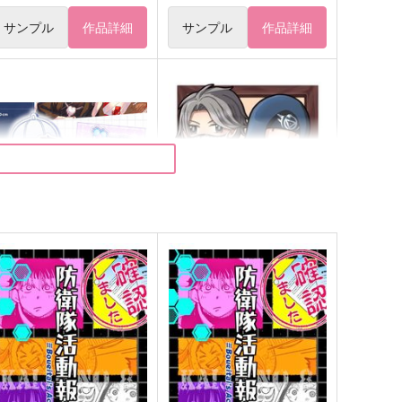
サンプル
作品詳細
サンプル
作品詳細
EDDING アクリルスタンド
納占でコピキャどうでしょう
来世まで幸せ確定演出
クラゲ狂想曲
,357
1,100
円
円
（税込）
（税込）
傭兵×占い師
納棺師×占い師