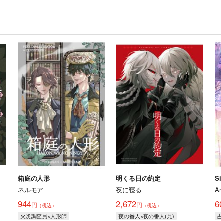
箱庭の人形
明くる日の約定
Si
ネルモア
夜に寝る
A
944
2,672
6
円
円
（税込）
（税込）
火災調査員×人形師
夜の番人×夜の番人(兄)