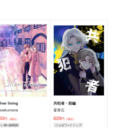
lver lining
共犯者・前編
noekumene
菫青石
00
629
円
円
（税込）
（税込）
占い師×納棺師
ジョゼフ×イソップ