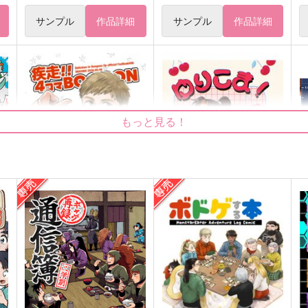
サンプル
作品詳細
サンプル
作品詳細
もっと見る！
疾走！！4コマBOOOON
ゆりこま！
W
おきこぼ
標本箱
787
787
2
円
円
（税込）
（税込）
オールキャラ
山田利吉×小松田秀作