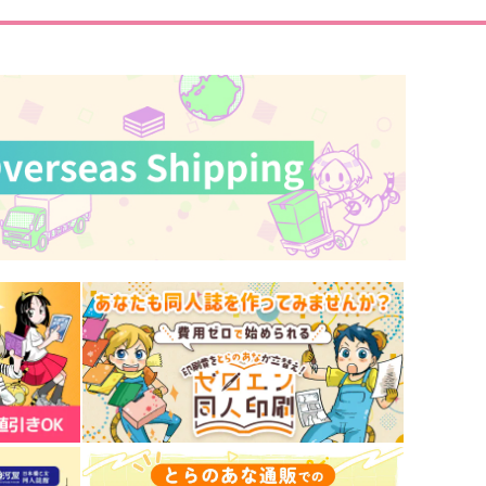
サンプル
作品詳細
サンプル
作品詳細
いたくにっき１＋２(再録
オレたち なかよし １年
)
生！
ちーむにくきゅう！
よせなべ
47
944
円
円
専売
（税込）
（税込）
崩壊：スターレイル
WIND BREAKER
オールキャラ
オールキャラ
穹
サンデー
サンプル
カート
サンプル
カート