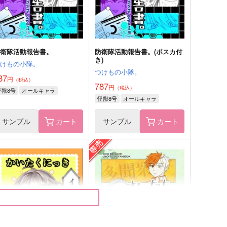
サンプル
作品詳細
サンプル
作品詳細
防衛隊活動報告書。
防衛隊活動報告書。(ポスカ付
き)
つけもの小隊。
つけもの小隊。
87
円
（税込）
787
円
（税込）
怪獣8号
オールキャラ
怪獣8号
オールキャラ
サンプル
カート
サンプル
カート
 Sweets! : Thirteen Sweet
アタシのイイナヅケ
彩奏
きんぎょ亭
572
円
（税込）
00
円
（税込）
早乙女乱馬×天道あかね
バラム×カルエゴ