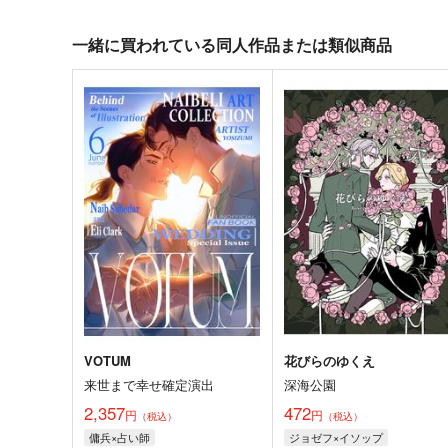
一緒に買われている同人作品または類似商品
VOTUM
花びらのゆくえ
来世まで幸せ確定演出
深海公園
2,357
472
円
円
（税込）
（税込）
傭兵×占い師
ジョゼフ×イソップ