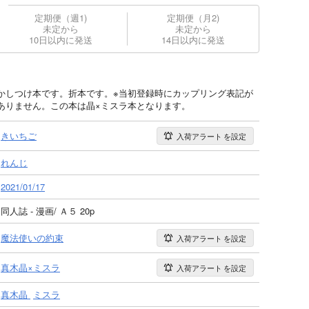
定期便（週1)
定期便（月2)
未定から
未定から
10日以内に発送
14日以内に発送
かしつけ本です。折本です。※当初登録時にカップリング表記が
ありません。この本は晶×ミスラ本となります。
きいちご
入荷アラート
を設定
れんじ
2021/01/17
同人誌 - 漫画/ Ａ５ 20p
魔法使いの約束
入荷アラート
を設定
真木晶×ミスラ
入荷アラート
を設定
真木晶
ミスラ