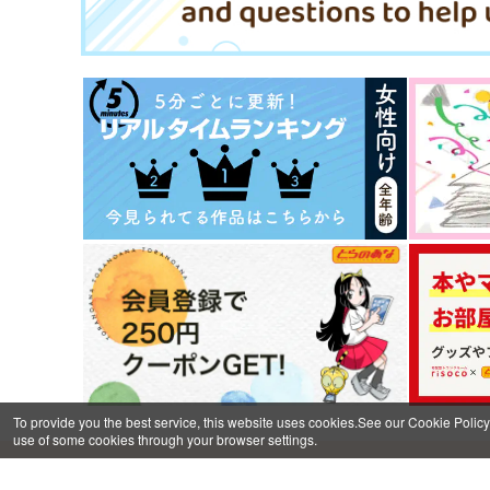
ミスラ×真木晶
ミスラ×真木晶♀
サンプル
作品詳細
サンプル
作品詳細
猫の国
だってそれはもうどうしよ
To provide you the best service, this website uses cookies.See our Cookie Policy
もないこと
空に月
use of some cookies through your browser settings.
麦わらかいと
944
円
お支払い
（税込）
597
円
（税込）