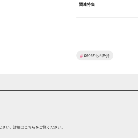
関連特集
#
0606#北の矜持
ださい。詳細は
こちら
をご覧ください。