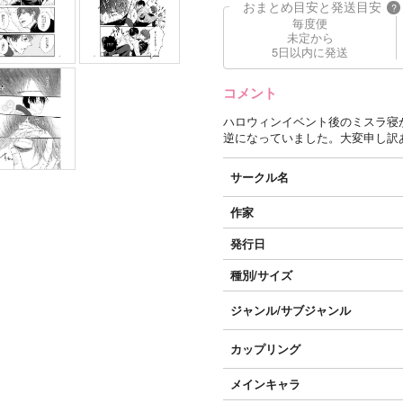
おまとめ目安と発送目安
?
毎度便
未定から
5日以内に発送
コメント
ハロウィンイベント後のミスラ寝
逆になっていました。大変申し訳
サークル名
作家
発行日
種別/サイズ
ジャンル/
サブジャンル
カップリング
メインキャラ