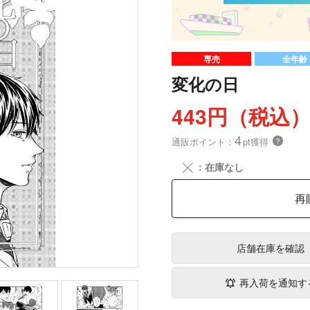
専売
全年齢
変化の日
443円（税込
4
通販ポイント：
pt獲得
？
╳
：在庫なし
再
店舗在庫
を確認
再入荷を通知す