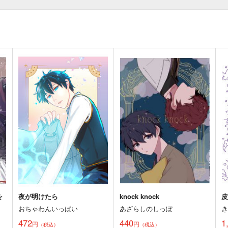
を
夜が明けたら
knock knock
おちゃわんいっぱい
あざらしのしっぽ
472
440
1
円
円
（税込）
（税込）