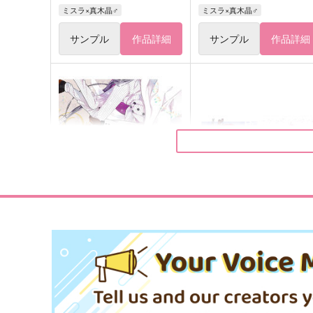
ミスラ×真木晶♂
ミスラ×真木晶♂
サンプル
作品詳細
サンプル
作品詳細
LOG+2020-2021
恋い恋い妖譚
kamoi
絹ごしAカップ
2,145
1,100
円
円
（税込）
（税込）