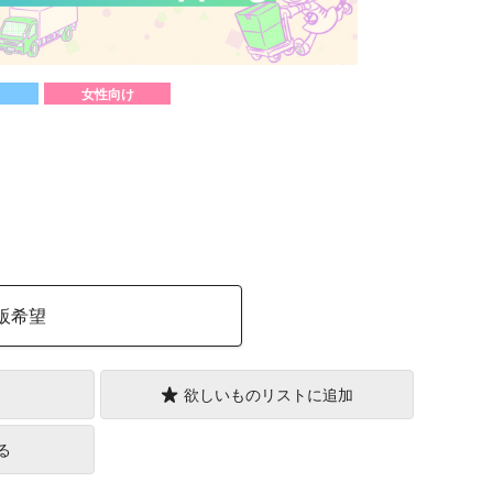
女性向け
）
販希望
欲しいものリストに追加
る