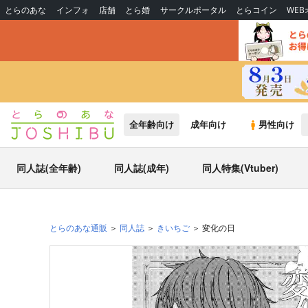
とらのあな
インフォ
店舗
とら婚
サークルポータル
とらコイン
WE
全年齢向け
成年向け
男性向け
同人誌(全年齢)
同人誌(成年)
同人特集(Vtuber)
とらのあな通販
同人誌
きいちご
変化の日