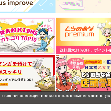
ミスラ×真木晶♀
ミスラ×真木晶♂
サンプル
作品詳細
サンプル
作品詳細
う
きみと手を繋いで
スゴいサクちゃんと大捜索！
 to learn more.You must agree to the use of cookies to browse the website, but you 
(1)
ト
そばミルクコンプレックス
階段でお茶会
1,650
円
（税込）
550
1
円
（税込）