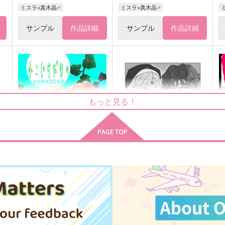
ミスラ×真木晶♂
ミスラ×真木晶♂
サンプル
作品詳細
サンプル
作品詳細
もっと見る！
ねこにけだもの
けっきょくどっち？準備号
M
麦わらかいと
Miz
629
157
6
円
円
（税込）
（税込）