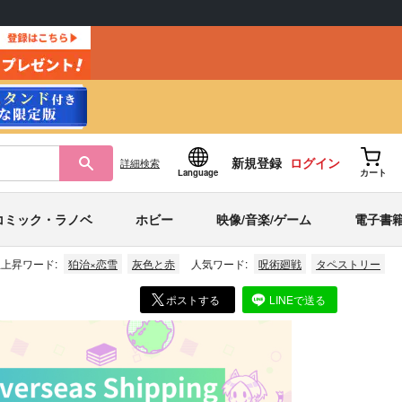
新規登録
ログイン
詳細
検索
Language
カート
コミック・ラノベ
ホビー
映像/音楽/ゲーム
電子書
上昇ワード:
狛治×恋雪
灰色と赤
人気ワード:
呪術廻戦
タペストリー
ポストする
LINEで送る