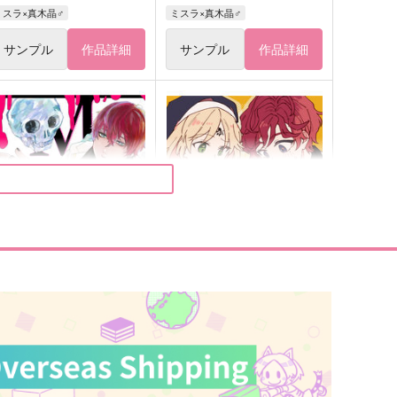
ミスラ×真木晶♂
ミスラ×真木晶♂
サンプル
作品詳細
サンプル
作品詳細
の記憶
けっきょくどっち
くみさんち
Miz
29
472
円
円
（税込）
（税込）