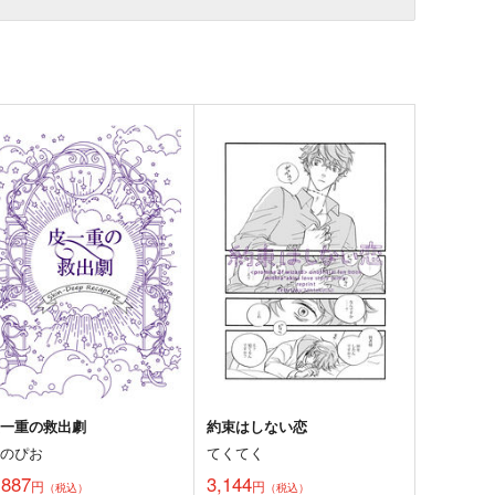
皮一重の救出劇
約束はしない恋
きのぴお
てくてく
,887
3,144
円
円
（税込）
（税込）