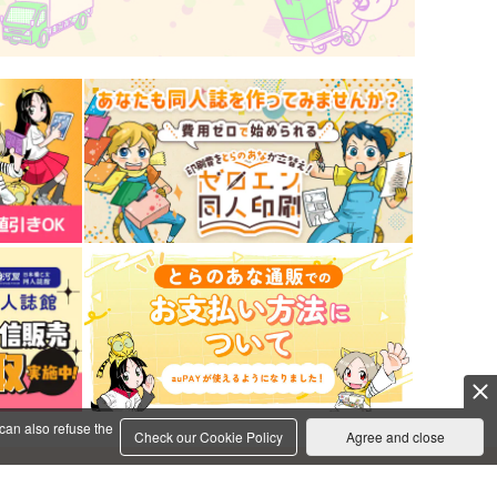
ミスラ×真木晶♀
ミスラ×真木晶♂
サンプル
作品詳細
サンプル
作品詳細
セレブレイテッド・プラネッ
シュガーポットに雨音彩
can also refuse the
 I
Check our Cookie Policy
Agree and close
pannacotta.
クリアライト
1,572
円
（税込）
,572
円
（税込）