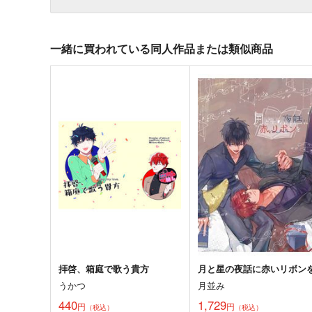
一緒に買われている同人作品または類似商品
拝啓、箱庭で歌う貴方
月と星の夜話に赤いリボン
うかつ
月並み
440
1,729
円
円
（税込）
（税込）