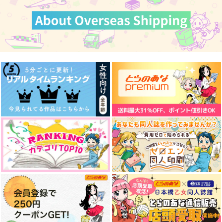
カート
カート
カート
愛洋々！
片想いとかけまして
お先に失礼します２
みそ漬け
みそ漬け
いぬをかいたい
3,144
715
944
円
円
円
（税込）
（税込）
（税込）
煉獄杏寿郎×竈門炭治郎
煉獄杏寿郎×竈門炭治郎
五条悟×虎杖悠仁
サンプル
サンプル
サンプル
作品詳細
作品詳細
作品詳細
星屑の巡り逢い
スイーツよりも甘い言
オーエン姫と7人の小
葉で口説き落として
人
ざほろてぃー
ある日
無限無花果
724
円
専売
（税込）
629
629
円
専売
円
専売
（税込）
（税込）
魔法使いの約束
魔法使いの約束
魔法使いの約束
カイン×オーエン
カイン×オーエン
カイン×オーエン
サンプル
サンプル
サンプル