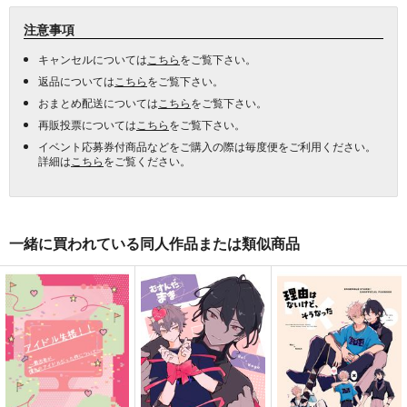
注意事項
キャンセルについては
こちら
をご覧下さい。
返品については
こちら
をご覧下さい。
おまとめ配送については
こちら
をご覧下さい。
再販投票については
こちら
をご覧下さい。
イベント応募券付商品などをご購入の際は毎度便をご利用ください。
詳細は
こちら
をご覧ください。
一緒に買われている同人作品または類似商品