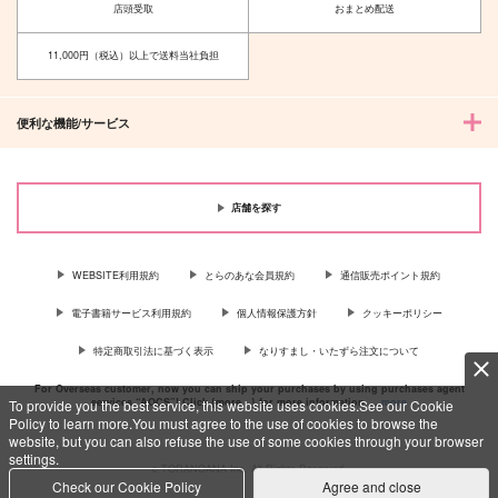
店頭受取
おまとめ配送
カート
カート
カート
11,000円（税込）以上で送料当社負担
便利な機能/サービス
店舗を探す
WEBSITE利用規約
とらのあな会員規約
通信販売ポイント規約
電子書籍サービス利用規約
個人情報保護方針
クッキーポリシー
My star
特定商取引法に基づく表示
なりすまし・いたずら注文について
シャチポン酢亭
944
円
専売
For Overseas customer, now you can ship your purchases by using purchases agent
（税込）
services “AOCS”! Click {more…} for more information …
more
To provide you the best service, this website uses cookies.See our Cookie
魔法使いの約束
Policy to learn more.You must agree to the use of cookies to browse the
カイン×オーエン
website, but you can also refuse the use of some cookies through your browser
settings.
c TORANOANA Inc, All Rights Reserved.
サンプル
Check our Cookie Policy
Agree and close