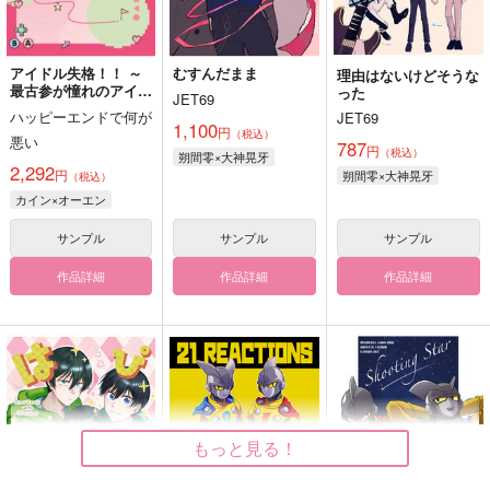
アイドル失格！！ ～
むすんだまま
理由はないけどそうな
最古参が憧れのアイド
った
JET69
ルだった件について～
ハッピーエンドで何が
JET69
1,100
円
（税込）
悪い
787
円
（税込）
朔間零×大神晃牙
2,292
円
朔間零×大神晃牙
（税込）
カイン×オーエン
サンプル
サンプル
サンプル
作品詳細
作品詳細
作品詳細
もっと見る！