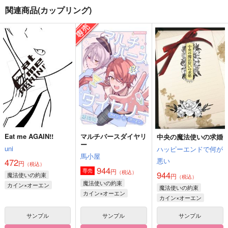
関連商品(カップリング)
はぴねす∞
21 REACTIONS
Shooting Star
旨味たっぷり。
K.HARUKA
K.HARUKA
715
1,573
897
円
円
円
（税込）
（税込）
（税込）
糸師凛×潔世一
人造人間ガンマ2号×人造人間ガンマ1号
人造人間ガンマ2号×人造人間ガンマ1号
サンプル
サンプル
サンプル
作品詳細
作品詳細
作品詳細
Eat me AGAIN!!
マルチバースダイヤリ
中央の魔法使いの求婚
ー
uni
ハッピーエンドで何が
馬小屋
悪い
472
円
（税込）
944
円
専売
（税込）
944
魔法使いの約束
円
（税込）
魔法使いの約束
カイン×オーエン
魔法使いの約束
カイン×オーエン
カイン×オーエン
サンプル
サンプル
サンプル