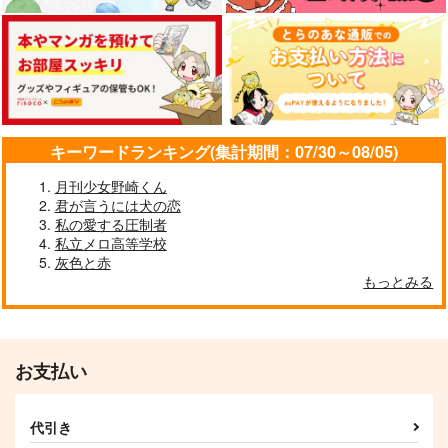
カート
カート
カート
キーワードランキング(集計期間：07/30～08/05)
月刊少女野崎くん
君が言うには犬の恋
私の愛する圧制者
私立メロ高等学校
灰色と赤
もっとみる
白馬と騎士
File_143
ねこのくにのはなし
詩人の八百屋
nap time
高架下でつかまえて
1,650
629
1,100
円
円
専売
専売
円
専売
（税込）
（税込）
（税込）
魔法使いの約束
魔法使いの約束
魔法使いの約束
お支払い
カイン×オーエン
カイン×オーエン
カイン×オーエン
サンプル
サンプル
サンプル
代引き