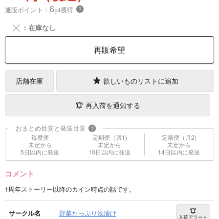
6
通販ポイント：
pt獲得
？
╳
：在庫なし
再販希望
店舗在庫
欲しいものリストに追加
再入荷を通知する
おまとめ目安と発送目安
?
毎度便
定期便（週1)
定期便（月2)
未定から
未定から
未定から
5日以内に発送
10日以内に発送
14日以内に発送
コメント
1周年ストーリー以降のカイン時点の話です。
サークル名
野菜たっぷり浅漬け
入荷アラート