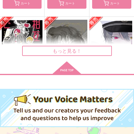
カート
カート
カート
jet-lagged.
Je t’embrasse tres fo
れんたんノート２
rt～カミュ×プラン
kirin11
みそ漬け
ス プチアンソロジー
かんぱい！
～
1,257
2,357
円
円
（税込）
（税込）
1,100
円
（税込）
青峰大輝×若松孝輔
煉獄杏寿郎×竈門炭治郎
カミュ×プランス
サンプル
サンプル
サンプル
もっと見る！
作品詳細
作品詳細
作品詳細
相互［不］理解であ
存在＝
n/
れ！
残骸美美
3点リーダー
残骸美美
787
787
円
専売
円
専売
（税込）
（税込）
787
円
専売
（税込）
魔法使いの約束
魔法使いの約束
魔法使いの約束
カイン×オーエン
カイン×オーエン
カイン×オーエン
サンプル
サンプル
サンプル