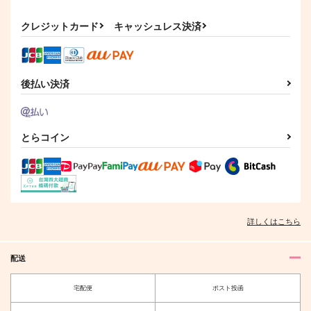
カート
カート
カート
クレジットカード
キャッシュレス決済
後払い決済
とらコイン
Token of my best wi
Any number of times
今夜、いただきに参り
shes
ます
クロガネモチ
薄荷時雨
ハッピーエンドで何が
1,100
詳しくはこちら
円
専売
（税込）
悪い
2,200
円
専売
（税込）
魔法使いの約束
1,257
魔法使いの約束
円
カイン×オーエン
（税込）
配送
カイン×オーエン
魔法使いの約束
カイン×オーエン
宅配便
ポスト投函
サンプル
サンプル
サンプル