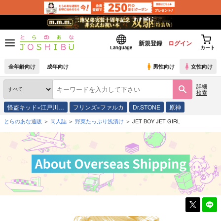
新規登録
ログイン
Language
カート
全年齢向け
成年向け
男性向け
女性向け
詳細
検索
怪盗キッド×江戸川…
フリンズ×ファルカ
Dr.STONE
原神
とらのあな通販
同人誌
野菜たっぷり浅漬け
JET BOY JET GIRL