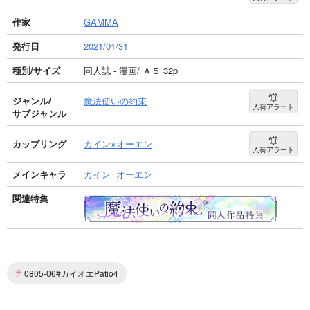
作家
GAMMA
発行日
2021/01/31
種別/サイズ
同人誌 - 漫画/ Ａ５ 32p
ジャンル/
魔法使いの約束
入荷アラート
サブジャンル
カップリング
カイン×オーエン
入荷アラート
メインキャラ
カイン
オーエン
関連特集
#
0805-06#カイオエPatio4