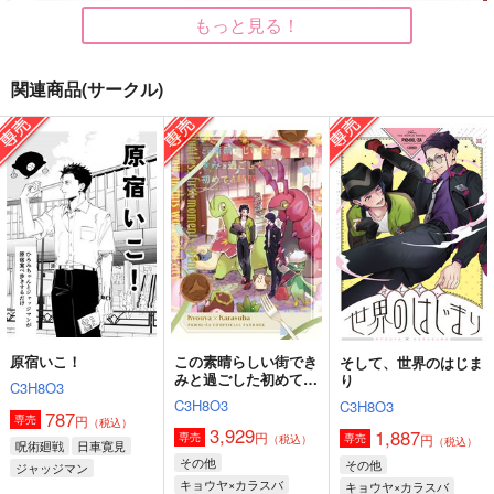
もっと見る！
関連商品(サークル)
青年Kの虚実について
そして、世界のはじま
おかえりおやすみまた
り
あした
C3H8O3
C3H8O3
C3H8O3
1,729
円
（税込）
1,887
944
円
円
（税込）
（税込）
キョウヤ×カラスバ
キョウヤ×カラスバ
鬼太郎×水木
サンプル
サンプル
サンプル
作品詳細
作品詳細
作品詳細
原宿いこ！
この素晴らしい街でき
そして、世界のはじま
みと過ごした初めての
り
C3H8O3
時間
C3H8O3
C3H8O3
787
円
専売
（税込）
3,929
1,887
円
専売
円
専売
（税込）
（税込）
呪術廻戦
日車寛見
その他
その他
ジャッジマン
キョウヤ×カラスバ
キョウヤ×カラスバ