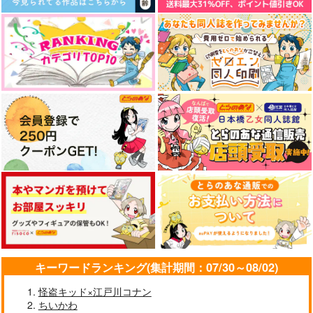
再録集 煙るような光
ぼくらのいろいろ
ましゅまろめもりーず
ずっと僕に夢中でい
MELTY BITTER SWE
ASSORTMENT イデ
て！
ET
アズ短編再録集
ザザ降り
coto coto
脳直百貨店
ザザ降り
国道695号
Hekate
3,573
2,970
787
円
円
専売
専売
円
（税込）
（税込）
（税込）
472
629
1,887
円
円
専売
円
（税込）
（税込）
（税込）
その他
その他
イデア×アズール
イデア×アズール
その他
イデア×アズール
イデア×アズール
イデア×アズール
イデア×アズール
サンプル
サンプル
サンプル
サンプル
サンプル
サンプル
作品詳細
作品詳細
作品詳細
カート
カート
カート
キーワードランキング(集計期間：07/30～08/02)
怪盗キッド×江戸川コナン
ちいかわ