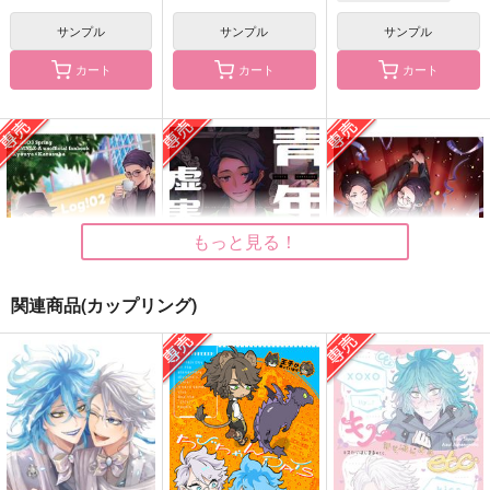
サンプル
サンプル
サンプル
カート
カート
カート
mirage song
この素晴らしい街でき
くらがりのカタルシス
みと過ごした初めての
C3H8O3
うすべに文庫
時間
C3H8O3
1,572
1,991
円
円
（税込）
（税込）
3,929
円
（税込）
山田利吉×土井半助
イデア×アズール
キョウヤ×カラスバ
もっと見る！
サンプル
サンプル
サンプル
関連商品(カップリング)
作品詳細
作品詳細
作品詳細
ログ！2
青年Kの虚実について
ログ！
C3H8O3
C3H8O3
C3H8O3
1,100
1,729
1,100
円
円
専売
専売
円
専売
（税込）
（税込）
（税込）
その他
その他
その他
キョウヤ×カラスバ
キョウヤ×カラスバ
キョウヤ×カラスバ