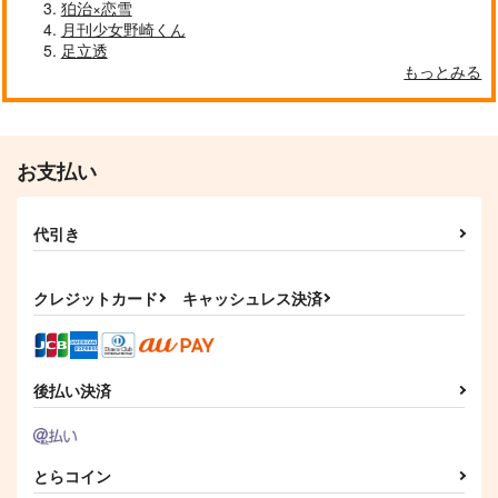
狛治×恋雪
月刊少女野崎くん
足立透
もっと知りたい!!きみ
ぼくらのいろいろ
もっとみる
のコト
I wanna be your gent
ぜんぶぼくの
SAMURAI MODE
coto coto
leman
たらこミルク
E'toile.
空振りファンタズマ
2,970
円
（税込）
とらじま
944
787
630
円
円
専売
（税込）
円
専売
（税込）
イデア×アズール
（税込）
1,572
円
専売
（税込）
イデア×アズール
その他
その他
お支払い
その他
イデア×アズール
イデア×アズール
サンプル
サンプル
イデア×アズール
代引き
作品詳細
作品詳細
サンプル
サンプル
サンプル
カート
カート
カート
クレジットカード
キャッシュレス決済
後払い決済
とらコイン