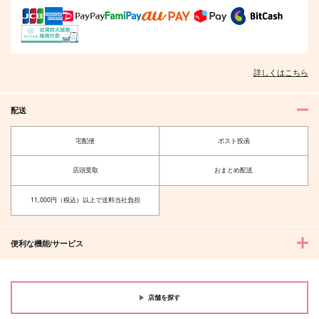
青い炎に触れてみた
もっと知りたい!!きみ
ASSORTMENT イデ
い!! - 新装完全版
のコト
アズ短編再録集
詳しくはこちら
プラヌラ舎
たらこミルク
Hekate
1,572
944
1,887
円
円
専売
専売
円
専売
（税込）
（税込）
（税込）
配送
その他
その他
その他
イデア×アズール
イデア×アズール
イデア×アズール
宅配便
ポスト投函
サンプル
サンプル
サンプル
店頭受取
おまとめ配送
カート
カート
カート
11,000円（税込）以上で送料当社負担
便利な機能/サービス
店舗を探す