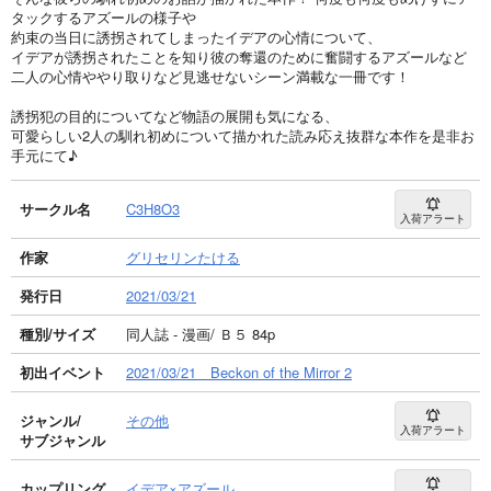
タックするアズールの様子や
約束の当日に誘拐されてしまったイデアの心情について、
イデアが誘拐されたことを知り彼の奪還のために奮闘するアズールなど
二人の心情ややり取りなど見逃せないシーン満載な一冊です！
誘拐犯の目的についてなど物語の展開も気になる、
可愛らしい2人の馴れ初めについて描かれた読み応え抜群な本作を是非お
手元にて♪
サークル名
C3H8O3
入荷アラート
作家
グリセリンたける
発行日
2021/03/21
種別/サイズ
同人誌 - 漫画/ Ｂ５ 84p
初出イベント
2021/03/21 Beckon of the Mirror 2
ジャンル/
その他
入荷アラート
サブジャンル
カップリング
イデア×アズール