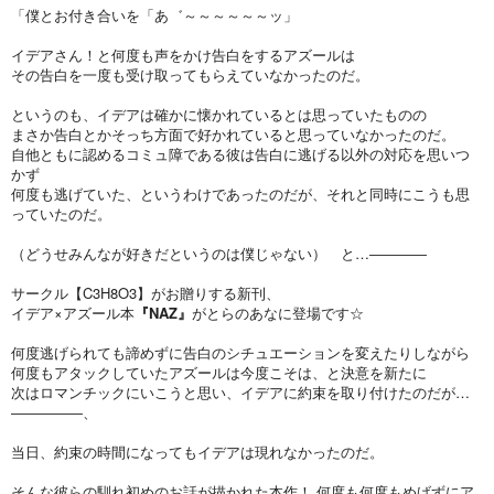
「僕とお付き合いを「あ゛～～～～～～ッ」
イデアさん！と何度も声をかけ告白をするアズールは
その告白を一度も受け取ってもらえていなかったのだ。
というのも、イデアは確かに懐かれているとは思っていたものの
まさか告白とかそっち方面で好かれていると思っていなかったのだ。
自他ともに認めるコミュ障である彼は告白に逃げる以外の対応を思いつ
かず
何度も逃げていた、というわけであったのだが、それと同時にこうも思
っていたのだ。
（どうせみんなが好きだというのは僕じゃない） と…――――
サークル【C3H8O3】がお贈りする新刊、
イデア×アズール本
『NAZ』
がとらのあなに登場です☆
何度逃げられても諦めずに告白のシチュエーションを変えたりしながら
何度もアタックしていたアズールは今度こそは、と決意を新たに
次はロマンチックにいこうと思い、イデアに約束を取り付けたのだが…
―――――、
当日、約束の時間になってもイデアは現れなかったのだ。
そんな彼らの馴れ初めのお話が描かれた本作！ 何度も何度もめげずにア