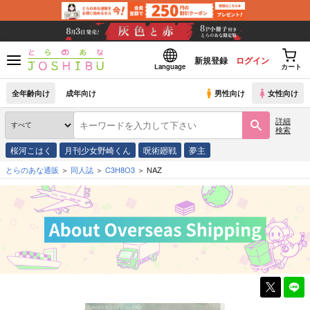
新規登録
ログイン
Language
カート
全年齢向け
成年向け
男性向け
女性向け
詳細
検索
桜河こはく
月刊少女野崎くん
呪術廻戦
夢主
とらのあな通販
同人誌
C3H8O3
NAZ