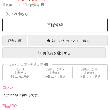
16
通販ポイント：
pt獲得
？
╳
：在庫なし
再販希望
店舗在庫
欲しいものリストに追加
再入荷を通知する
おまとめ目安と発送目安
?
毎度便
定期便（週1)
定期便（月2)
未定から
未定から
未定から
5日以内に発送
10日以内に発送
14日以内に発送
コメント
イデアズ馴れ初め話です。
商品紹介