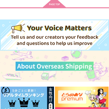
サンプル
サンプル
カート
カート
あなたの××に触れた
人魚の行水
If it makes you happ
い
y
つかいまはねこちゃん
雪解け水がやがて花を
押しかけ蛸ちゃんと引
プラヌラ舎
再録集
咲かすように
きこもり神様
プラグマライト
TW GALLERIA
597
円
専売
（税込）
POET
リーベストロイメ
late show
1,572
499
円
専売
円
専売
（税込）
（税込）
その他
1,265
1,257
1,572
円
円
円
その他
（税込）
（税込）
その他
（税込）
イデア×アズール
イデア×アズール
イデア×アズール
イデア×アズール
イデア×アズール
イデア×アズール
サンプル
サンプル
サンプル
サンプル
サンプル
サンプル
カート
カート
カート
作品詳細
作品詳細
作品詳細