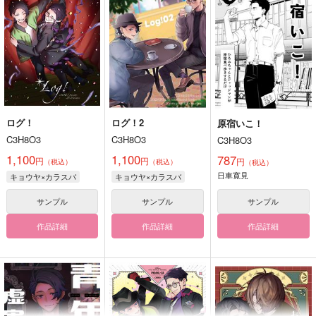
ログ！
ログ！2
原宿いこ！
C3H8O3
C3H8O3
C3H8O3
1,100
1,100
787
円
円
円
（税込）
（税込）
（税込）
日車寛見
キョウヤ×カラスバ
キョウヤ×カラスバ
サンプル
サンプル
サンプル
作品詳細
作品詳細
作品詳細