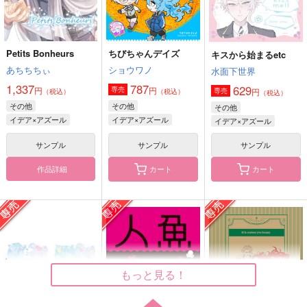
サンプル
サンプル
サンプル
カート
カート
カート
Petits Bonheurs
ちびちゃんデイズ
キスから始まるetc
あちちちぃ
ショウワノ
水面下世界
アズイ伝説
エポード・マキアー
イデアズドルパロブッ
ク
シラカンバラリ
うすべに文庫
1,337
787
629
円
円
専売
円
専売
（税込）
（税込）
（税込）
硝煙
1,777
2,189
その他
その他
その他
円
円
（税込）
（税込）
629
円
イデア×アズール
イデア×アズール
イデア×アズール
（税込）
アズール×イデア
イデア×アズール
イデア×アズール
サンプル
サンプル
サンプル
サンプル
サンプル
サンプル
作品詳細
カート
カート
作品詳細
作品詳細
作品詳細
mirage song
おかえりおやすみまた
あした
C3H8O3
SWING
C3H8O3
MUSHROOM
944
円
専売
1,572
（税込）
円
専売
（税込）
もっと見る！
ゲゲゲの鬼太郎
落第忍者乱太郎
鬼太郎×水木
山田利吉×土井半助