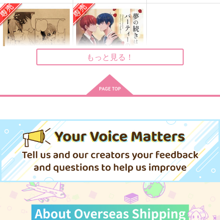
うさぎ天鬼アクリルス
君と共に
うさぎはうまくおどれ
タンド
ない
兎小屋
どこにでもいる隣人
おかの鳥
787
円
（税込）
もっと見る！
1,572
572
円
円
（税込）
土井半助
（税込）
天鬼
影片みか×斎宮宗
サンプル
サンプル
サンプル
作品詳細
作品詳細
作品詳細
＃狂犬カラ松くんと
夢の続きはパーティー
OSO先生はいいぞ
の後で【おまけなし】
僻地
ワンだふるワールド
440
1,375
円
円
専売
専売
（税込）
（税込）
おそ松さん
おそ松さん
松野カラ松×松野おそ松
松野カラ松×松野おそ松
サンプル
サンプル
カート
カート