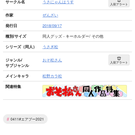
サークル名
うさにゃんはうす
入荷アラート
作家
ぜんざい
発行日
2018/09/17
種別/サイズ
同人グッズ - キーホルダー/ その他
シリーズ（同人）
うさぎ松
ジャンル/
おそ松さん
入荷アラート
サブジャンル
メインキャラ
松野カラ松
関連特集
#
0411#エアブー2021