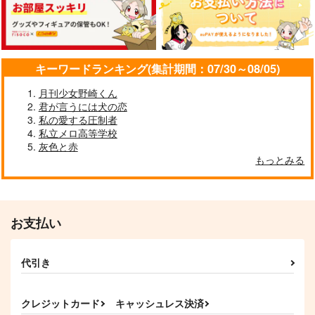
超新星アイドルゼノち
うさぎ詰め2
S0MEH0W
ゃん
電子頭脳学
うさぎ炒飯
うさぎ小屋。
787
787
円
円
（税込）
（税込）
629
円
（税込）
中原中也×太宰治
早川アキ×天使の悪魔
キーワードランキング(集計期間：07/30～08/05)
スタンリー×Dr.XENO
月刊少女野崎くん
サンプル
サンプル
サンプル
君が言うには犬の恋
作品詳細
作品詳細
作品詳細
私の愛する圧制者
私立メロ高等学校
灰色と赤
もっとみる
お支払い
代引き
クレジットカード
キャッシュレス決済
IMMERSIVE TALE
あわてんぼうのうサン
とある月が明るい夜に