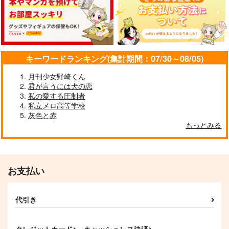
超新星アイドルゼノち
うさぎ詰め2
S0MEH0W
ゃん
電子頭脳学
うさぎ炒飯
うさぎ小屋。
787
787
円
円
（税込）
（税込）
629
円
（税込）
中原中也×太宰治
早川アキ×天使の悪魔
スタンリー×Dr.XENO
キーワードランキング(集計期間：07/30～08/05)
サンプル
サンプル
サンプル
月刊少女野崎くん
作品詳細
作品詳細
作品詳細
君が言うには犬の恋
私の愛する圧制者
私立メロ高等学校
灰色と赤
もっとみる
お支払い
代引き
IMMERSIVE TALE
あわてんぼうのうサン
とある月が明るい夜に