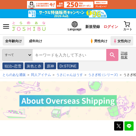
新規登録
ログイン
Language
カート
全年齢向け
成年向け
男性向け
女性向け
詳細
検索
狛治×恋雪
灰色と赤
原神
Dr.STONE
とらのあな通販
同人アイテム
うさにゃんはうす
うさぎ松
(シリーズ)
うさぎ松