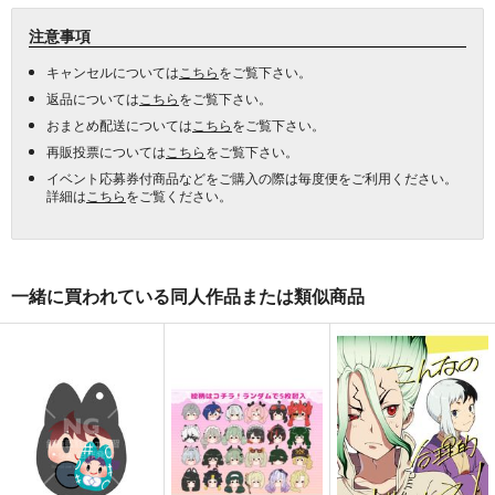
注意事項
キャンセルについては
こちら
をご覧下さい。
返品については
こちら
をご覧下さい。
おまとめ配送については
こちら
をご覧下さい。
再販投票については
こちら
をご覧下さい。
イベント応募券付商品などをご購入の際は毎度便をご利用ください。
詳細は
こちら
をご覧ください。
一緒に買われている同人作品または類似商品