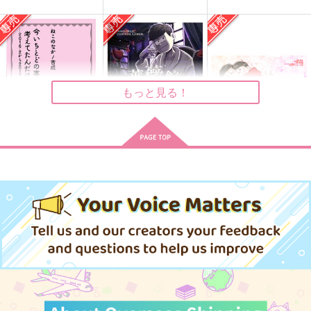
うさぎ天鬼アクリルス
君と共に
うさぎはうまくおどれ
タンド
ない
兎小屋
どこにでもいる隣人
おかの鳥
787
円
（税込）
1,572
572
円
円
（税込）
土井半助
（税込）
もっと見る！
天鬼
影片みか×斎宮宗
サンプル
サンプル
サンプル
作品詳細
作品詳細
作品詳細
今いちとどの事考えて
薔薇館綺譚
Too Over!
たんだけど
シュトルムの祝典2
はちみつノイズ
ねこのなか
1,147
787
円
専売
円
専売
（税込）
（税込）
275
円
専売
（税込）
おそ松さん
おそ松さん
おそ松さん
松野カラ松
松野一松
松野一松×松野おそ松
松野一松×松野トド松
サンプル
サンプル
サンプル
カート
カート
カート