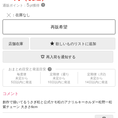
5
通販ポイント：
pt獲得
？
╳
：在庫なし
再販希望
店舗在庫
欲しいものリストに追加
再入荷を通知する
おまとめ目安と発送目安
?
毎度便
定期便（週1)
定期便（月2)
未定から
未定から
未定から
5日以内に発送
10日以内に発送
14日以内に発送
コメント
創作で描いてるうさぎ松と公式ケモ松のアクリルキーホルダー松野一松
紫チェーン 大きさ6cm