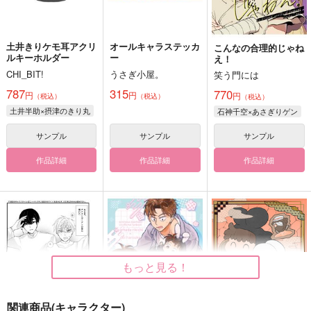
土井きりケモ耳アクリ
オールキャラステッカ
こんなの合理的じゃね
ルキーホルダー
ー
え！
CHI_BIT!
うさぎ小屋。
笑う門には
787
315
770
円
円
円
（税込）
（税込）
（税込）
土井半助×摂津のきり丸
石神千空×あさぎりゲン
サンプル
サンプル
サンプル
作品詳細
作品詳細
作品詳細
もっと見る！
関連商品(キャラクター)