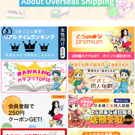
うさぎ姫は運命の番
Dear you
春のうさぎ
ふくらすずめ本丸
バニラアイス
ありえな委員会
1,100
1,100
550
円
円
円
（税込）
（税込）
（税込）
アスラン×カガリ
ライオス×チルチャック
雑渡昆奈門×土井半助
サンプル
サンプル
サンプル
作品詳細
作品詳細
作品詳細
PIECE OF CAKE
キナコロンド
787
円
専売
（税込）
おそ松さん
松野一松×松野チョロ松
サンプル
カート