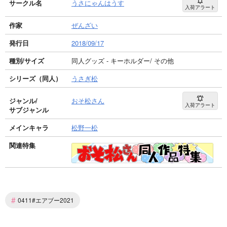
サークル名
うさにゃんはうす
入荷アラート
作家
ぜんざい
発行日
2018/09/17
種別/サイズ
同人グッズ - キーホルダー/ その他
シリーズ（同人）
うさぎ松
ジャンル/
おそ松さん
入荷アラート
サブジャンル
メインキャラ
松野一松
関連特集
#
0411#エアブー2021