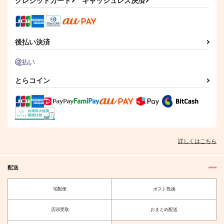
クレジットカード
キャッシュレス決済
タさん
TeamRABI
ネコうさぎ
TeamRABI
3,144
944
円
円
（税込）
（税込）
3,144
円
（税込）
うさぎ
乱凪砂×七種茨
うさぎ
後払い決済
サンプル
サンプル
サンプル
作品詳細
作品詳細
作品詳細
とらコイン
詳しくはこちら
配送
宅配便
ポスト投函
半人前の貴方へ
うさぎとうさぎとサボ
店頭受取
おまとめ配送
テン
兎小屋
すきっぷらんらん