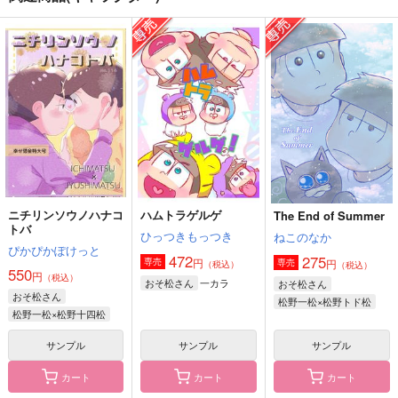
迷子のうさぎ いばに
うさぎ、お届けしま
うさぎ温泉日記
ー
す。
ありえな委員会
ましゅまろフォンデ
蒼ゐ屋
629
円
（税込）
ュ
787
円
（税込）
雑渡昆奈門×土井半助
157
円
山田利吉×土井半助
（税込）
イヴァン×ティル
サンプル
サンプル
サンプル
作品詳細
作品詳細
作品詳細
ニチリンソウノハナコ
ハムトラゲルゲ
The End of Summer
トバ
ひっつきもっつき
ねこのなか
ぴかぴかぽけっと
472
275
円
専売
円
専売
（税込）
（税込）
550
円
（税込）
一カラ
おそ松さん
おそ松さん
おそ松さん
松野一松×松野トド松
松野一松×松野十四松
サンプル
サンプル
サンプル
カート
カート
カート