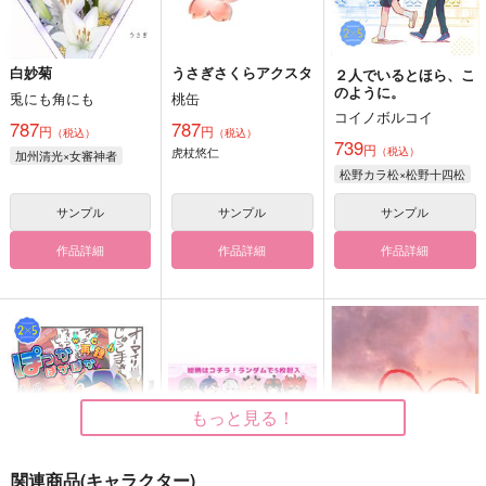
白妙菊
うさぎさくらアクスタ
２人でいるとほら、こ
のように。
兎にも角にも
桃缶
コイノボルコイ
787
787
円
円
（税込）
（税込）
739
円
虎杖悠仁
（税込）
加州清光×女審神者
松野カラ松×松野十四松
サンプル
サンプル
サンプル
作品詳細
作品詳細
作品詳細
もっと見る！
関連商品(キャラクター)