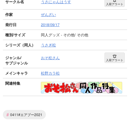
サークル名
うさにゃんはうす
入荷アラート
作家
ぜんざい
発行日
2018/09/17
種別/サイズ
同人グッズ - その他/ その他
シリーズ（同人）
うさぎ松
ジャンル/
おそ松さん
入荷アラート
サブジャンル
メインキャラ
松野カラ松
関連特集
#
0411#エアブー2021