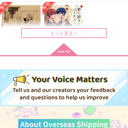
迷子のうさぎ いばに
歪愛
要塞探険
ー
果物動物
うさぎのりんご屋
ましゅまろフォンデ
1,257
787
円
円
（税込）
（税込）
ュ
五条悟×虎杖悠仁
ヌヴィレット×リオセスリ
もっと見る！
157
円
（税込）
イヴァン×ティル
サンプル
サンプル
サンプル
作品詳細
作品詳細
作品詳細
＃狂犬カラ松くんと
夢の続きはパーティー
OSO先生はいいぞ
の後で【おまけなし】
僻地
ワンだふるワールド
440
1,375
円
円
専売
専売
（税込）
（税込）
おそ松さん
おそ松さん
松野カラ松×松野おそ松
松野カラ松×松野おそ松
サンプル
サンプル
カート
カート