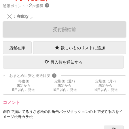
2
通販ポイント：
pt獲得
？
╳
：在庫なし
受付開始前
店舗在庫
欲しいものリストに追加
再入荷を通知する
おまとめ目安と発送目安
?
毎度便
定期便（週1)
定期便（月2)
未定から
未定から
未定から
5日以内に発送
10日以内に発送
14日以内に発送
コメント
創作で描いてるうさぎ松の四角缶バッジクッションの上で寝てるのをイ
メージ松野カラ松