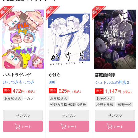
ぽっかぽかぽか
オールキャラステッカ
恋するふたり ー清さ
ー
に再録短編集ー
コイノボルコイ
うさぎ小屋。
兎にも角にも
787
円
（税込）
315
944
円
円
（税込）
（税込）
松野カラ松×松野十四松
加州清光×女審神者
サンプル
サンプル
サンプル
作品詳細
作品詳細
作品詳細
ハムトラゲルゲ
かけら
薔薇館綺譚
ひっつきもっつき
808
シュトルムの祝典2
472
625
1,147
円
円
専売
専売
円
専売
（税込）
（税込）
（税込）
一カラ
おそ松さん
おそ松さん
おそ松さん
松野カラ松×松野おそ松
松野カラ松
松野一松
サンプル
サンプル
サンプル
カート
カート
カート