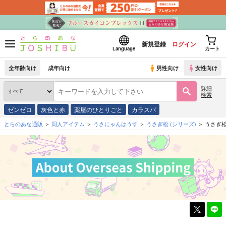
新規登録
ログイン
Language
カート
全年齢向け
成年向け
男性向け
女性向け
詳細
検索
ゼンゼロ
灰色と赤
薬屋のひとりごと
カラスバ
とらのあな通販
同人アイテム
うさにゃんはうす
うさぎ松
(シリーズ)
うさぎ松