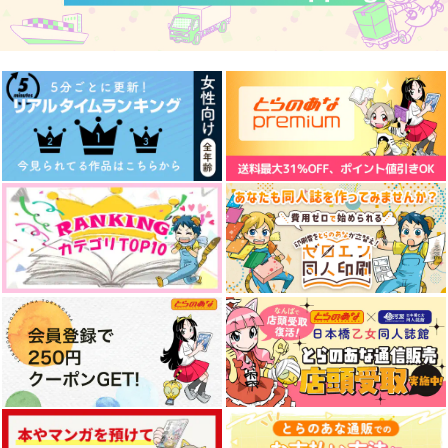
君と共に
うさぎ天鬼アクリルス
うさぎ温泉日記
タンド
兎小屋
ありえな委員会
どこにでもいる隣人
787
629
円
円
（税込）
（税込）
1,572
円
（税込）
土井半助
雑渡昆奈門×土井半助
天鬼
サンプル
サンプル
サンプル
作品詳細
作品詳細
作品詳細