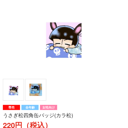
専売
全年齢
女性向け
うさぎ松四角缶バッジ(カラ松)
220円（税込）