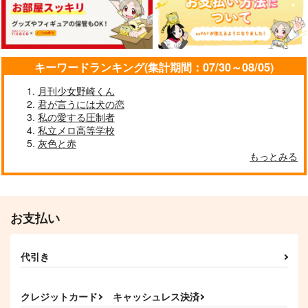
うさぎ、お届けしま
うさぎはうまくおどれ
うさぎ姫は運命の番
す。
ない
ふくらすずめ本丸
蒼ゐ屋
おかの鳥
1,100
円
（税込）
787
572
円
円
（税込）
（税込）
アスラン×カガリ
キーワードランキング(集計期間：07/30～08/05)
山田利吉×土井半助
影片みか×斎宮宗
月刊少女野崎くん
サンプル
サンプル
サンプル
君が言うには犬の恋
私の愛する圧制者
作品詳細
作品詳細
作品詳細
私立メロ高等学校
灰色と赤
もっとみる
お支払い
代引き
クレジットカード
キャッシュレス決済
とある月が明るい夜に
半人前の貴方へ
うさぎとうさぎとサボ