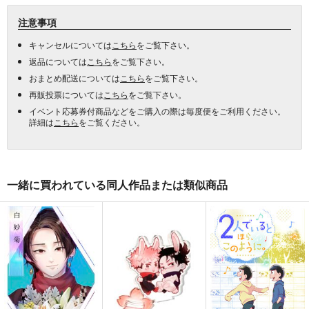
注意事項
キャンセルについては
こちら
をご覧下さい。
返品については
こちら
をご覧下さい。
おまとめ配送については
こちら
をご覧下さい。
再販投票については
こちら
をご覧下さい。
イベント応募券付商品などをご購入の際は毎度便をご利用ください。
詳細は
こちら
をご覧ください。
一緒に買われている同人作品または類似商品