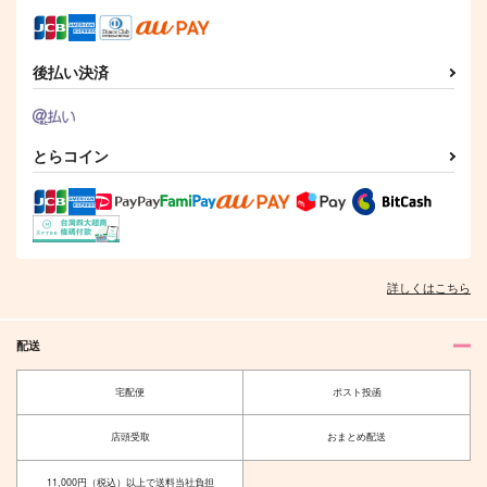
テン
ネコうさぎ
兎小屋
すきっぷらんらん
944
787
円
円
（税込）
（税込）
787
円
後払い決済
土井半助
（税込）
乱凪砂×七種茨
凪誠士郎×御影玲王
サンプル
サンプル
サンプル
とらコイン
作品詳細
作品詳細
作品詳細
詳しくはこちら
配送
宅配便
ポスト投函
店頭受取
おまとめ配送
土井半助の休日
本丸育児日誌～写しの
写し最初の一週間～
11,000円（税込）以上で送料当社負担
兎小屋