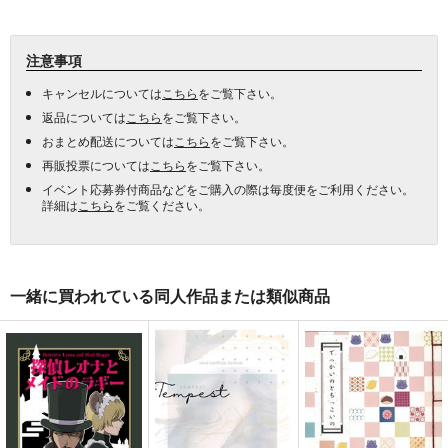
注意事項
キャンセルについては
こちら
をご覧下さい。
返品については
こちら
をご覧下さい。
おまとめ配送については
こちら
をご覧下さい。
再販投票については
こちら
をご覧下さい。
イベント応募券付商品などをご購入の際は毎度便をご利用ください。
詳細は
こちら
をご覧ください。
一緒に買われている同人作品または類似商品