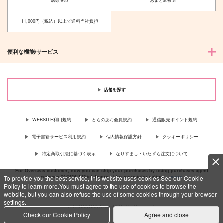
店頭受取
おまとめ配送
11,000円（税込）以上で送料当社負担
便利な機能/サービス
店舗を探す
WEBSITE利用規約
とらのあな会員規約
通信販売ポイント規約
電子書籍サービス利用規約
個人情報保護方針
クッキーポリシー
特定商取引法に基づく表示
なりすまし・いたずら注文について
For Overseas customer, now you can ship your purchases by using purchases agent
services “AOCS”! Click {more…} for more information …
more
To provide you the best service, this website uses cookies.See our Cookie
Policy to learn more.You must agree to the use of cookies to browse the
website, but you can also refuse the use of some cookies through your browser
settings.
c TORANOANA Inc, All Rights Reserved.
Check our Cookie Policy
Agree and close