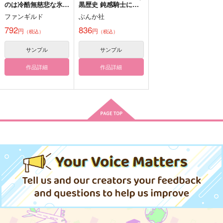
のは冷酷無慈悲な氷の
黒歴史 鈍感騎士に溺
王子の愛でした 2
愛されるための秘密の
ヴェナ・アモリスを辿
君のいない夢を今日も
逃げ水とアトリビュー
ファンギルド
ぶんか社
アプローチ 1
る先
見ていた
ト（下）
792
836
円
円
（税込）
（税込）
なんちゃらうんぬんか
百色箱
スタート地点から
んぬん
2.0km
1,572
円
（税込）
サンプル
サンプル
1,320
1,572
円
レオナ×ラギー
円
（税込）
（税込）
作品詳細
作品詳細
レオナ×ラギー
ラギー×レオナ
サンプル
サンプル
サンプル
作品詳細
作品詳細
作品詳細
ヴェナ・アモリスを辿
二人は別々の体がもど
る先
かしい
なんちゃらうんぬんか
鯖の推し寿司
んぬん
550
円
専売
（税込）
1,320
円
その他
レオナ×ラギー
専売
（税込）
その他
レオナ×ラギー
サンプル
サンプル
カート
カート