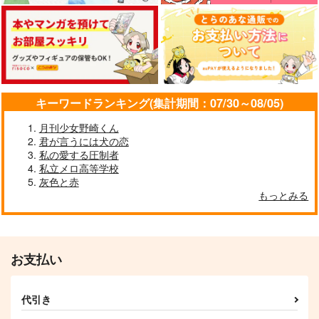
A.a
足跡は続く
ごほうびドーナツ
野菜サンド専門店
チームよつあし
こたつで寝る
959
858
1,100
円
円
円
（税込）
（税込）
（税込）
ラギー×レオナ
レオナ×ラギー
ラギー×レオナ
サンプル
サンプル
サンプル
キーワードランキング(集計期間：07/30～08/05)
作品詳細
作品詳細
作品詳細
月刊少女野崎くん
君が言うには犬の恋
私の愛する圧制者
私立メロ高等学校
灰色と赤
もっとみる
お支払い
代引き
クライ・ベイビー・ク
NRCAMPASLIFESRL