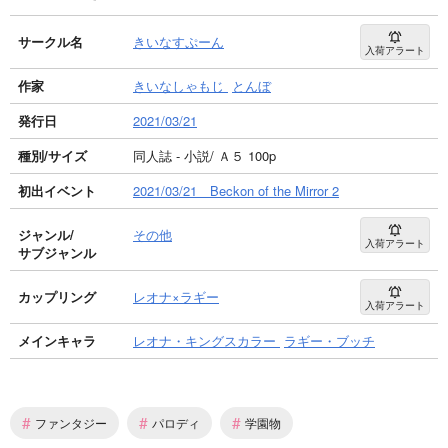
サークル名
きいなすぷーん
入荷アラート
作家
きいなしゃもじ
とんぼ
発行日
2021/03/21
種別/サイズ
同人誌 - 小説/ Ａ５ 100p
初出イベント
2021/03/21 Beckon of the Mirror 2
ジャンル/
その他
入荷アラート
サブジャンル
カップリング
レオナ×ラギー
入荷アラート
メインキャラ
レオナ・キングスカラー
ラギー・ブッチ
#
#
#
ファンタジー
パロディ
学園物