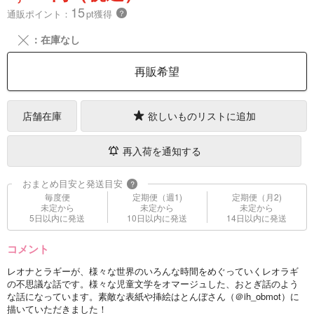
15
通販ポイント：
pt獲得
？
╳
：在庫なし
再販希望
店舗在庫
欲しいものリストに追加
再入荷を通知する
おまとめ目安と発送目安
?
毎度便
定期便（週1)
定期便（月2)
未定から
未定から
未定から
5日以内に発送
10日以内に発送
14日以内に発送
コメント
レオナとラギーが、様々な世界のいろんな時間をめぐっていくレオラギ
の不思議な話です。様々な児童文学をオマージュした、おとぎ話のよう
な話になっています。素敵な表紙や挿絵はとんぼさん（＠ih_obmot）に
描いていただきました！