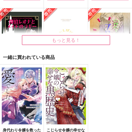
映画の時間
NRCAMPASLIFES8
ドーナツの穴のおいし
いたべかた
kosame
ザクロジック
無重力回転寿司
472
660
円
円
（税込）
（税込）
629
円
（税込）
ラギー×レオナ
レオナ×ラギー
もっと見る！
ラギー×レオナ
サンプル
サンプル
サンプル
一緒に買われている商品
作品詳細
作品詳細
作品詳細
探偵レオナとメイドの
たんぽぽクリーニング
完全無欠のプロローグ
ラギー
かがりや
鯖の推し寿司
ぽーぽ廿煮
1,540
330
円
専売
円
専売
（税込）
（税込）
1,887
円
専売
（税込）
その他
レオナ×ラギー
その他
レオナ×ラギー
その他
レオナ×ラギー
サンプル
サンプル
サンプル
カート
カート
カート
身代わり令嬢を救った
こじらせ令嬢の幸せな