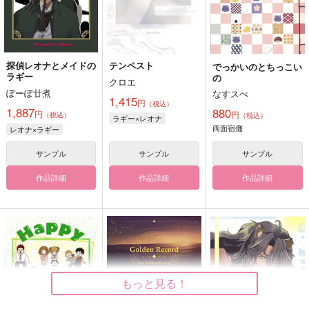
探偵レオナとメイドの
テンペスト
でっかいのとちっこい
ラギー
の
クロエ
ぽーぽ廿煮
なすスぺ
1,415
円
（税込）
1,887
880
円
円
（税込）
（税込）
ラギー×レオナ
両面宿儺
レオナ×ラギー
サンプル
サンプル
サンプル
作品詳細
作品詳細
作品詳細
もっと見る！