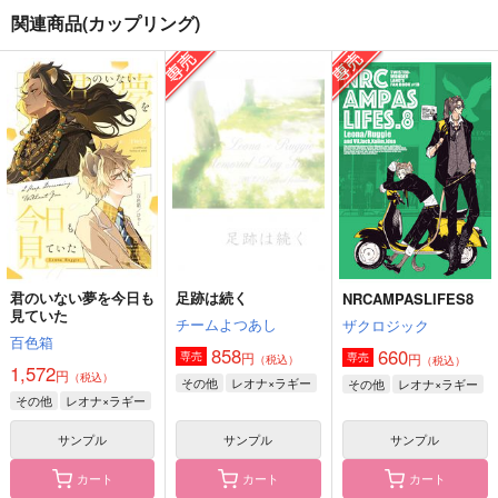
関連商品(カップリング)
Happy everyone!
Golden Record
Blue gray
なす畑
箱庭のゆめ
ふわまく
700
787
944
円
円
円
（税込）
（税込）
（税込）
鷹見啓悟
ラギー×レオナ
ラギー×レオナ
サンプル
サンプル
サンプル
作品詳細
作品詳細
作品詳細
君のいない夢を今日も
足跡は続く
NRCAMPASLIFES8
見ていた
チームよつあし
ザクロジック
百色箱
858
660
円
専売
円
専売
（税込）
（税込）
1,572
円
（税込）
その他
レオナ×ラギー
その他
レオナ×ラギー
その他
レオナ×ラギー
サンプル
サンプル
サンプル
カート
カート
カート