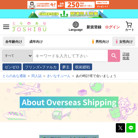
新規登録
ログイン
Language
カート
全年齢向け
成年向け
男性向け
女性向け
詳細
検索
ゼンゼロ
フリンズ×ファルカ
夢主
呪術廻戦
とらのあな通販
同人誌
きいなすぷーん
あの時計塔で会いましょう