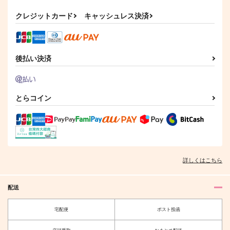
ライ
ザクロジック
ラムレーズン
クレジットカード
キャッシュレス決済
1,100
円
（税込）
787
円
（税込）
レオナ×ラギー
ラギー×レオナ
後払い決済
サンプル
サンプル
作品詳細
作品詳細
とらコイン
詳しくはこちら
配送
宅配便
ポスト投函