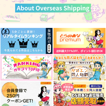
春待月P.M.1137
ちゃむらぶ
ラギーブッチの分裂
スタート地点から
Asupara town
アルニコ。
2.0km
472
629
円
円
（税込）
（税込）
472
円
ラギー×レオナ
ラギー×レオナ
（税込）
ラギー×レオナ
サンプル
サンプル
サンプル
作品詳細
作品詳細
作品詳細