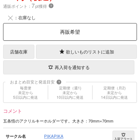
7
通販ポイント：
pt獲得
？
╳
：在庫なし
再販希望
店舗在庫
欲しいものリストに追加
再入荷を通知する
おまとめ目安と発送目安
?
毎度便
定期便（週1)
定期便（月2)
未定から
未定から
未定から
5日以内に発送
10日以内に発送
14日以内に発送
コメント
五条悟のアクリルキーホルダーです。大きさ：70mm×70mm
サークル名
PIKAPIKA
入荷アラート