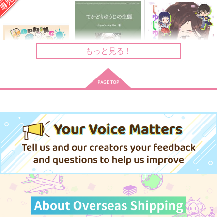
スタジオサマーライ
ミズウオ。
M31
ド
787
110
円
円
（税込）
（税込）
629
五条悟
円
五条悟×虎杖悠仁
（税込）
五条悟×夏油傑
もっと見る！
サンプル
サンプル
サンプル
作品詳細
作品詳細
作品詳細
POPPING CANDY
でかどりゆうじの生態
じゅじゅらいふ14
通常版
新ジャガ
ARCHES
choco_chocon
787
629
円
円
（税込）
（税込）
1,572
円
専売
（税込）
呪術廻戦
呪術廻戦
五条悟
呪術廻戦
五条悟
五条悟×虎杖悠仁
夏油傑
家入硝子
虎杖悠仁
七海建人
サンプル
サンプル
サンプル
カート
カート
カート
五歌アクリルスタンド
ハッピーエンディング
明日には春
スセメタリー