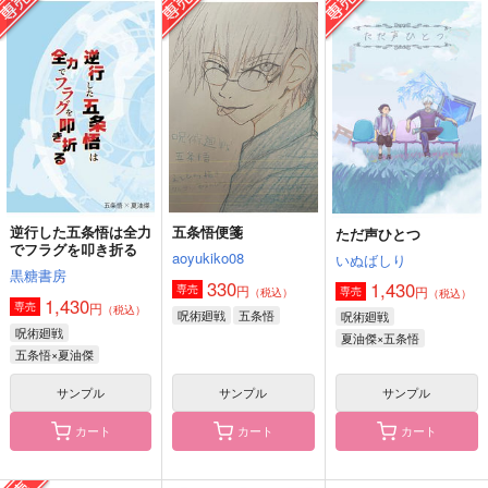
双方に重い
uchimi 再録集
五歌 2nd
LiLi
uchimi
Allme
110
1,729
1,320
円
円
円
（税込）
（税込）
（税込）
五条悟
五条悟×虎杖悠仁
五条悟×庵歌姫
サンプル
サンプル
サンプル
作品詳細
作品詳細
作品詳細
逆行した五条悟は全力
五条悟便箋
ただ声ひとつ
でフラグを叩き折る
aoyukiko08
いぬばしり
黒糖書房
330
1,430
円
専売
円
専売
（税込）
（税込）
1,430
円
専売
（税込）
呪術廻戦
五条悟
呪術廻戦
呪術廻戦
夏油傑×五条悟
五条悟×夏油傑
サンプル
サンプル
サンプル
カート
カート
カート
スロウララバイ
memories
さとうとハチミツ05