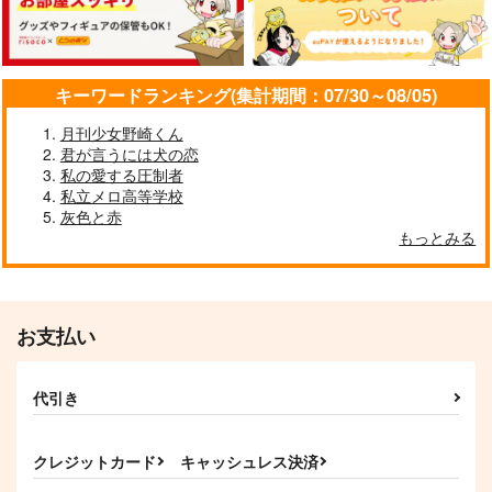
GAMMAEDGE
944
787
円
円
（税込）
（税込）
1,572
円
（税込）
五条悟
五条悟×夏油傑
五条悟×夏油傑
キーワードランキング(集計期間：07/30～08/05)
サンプル
サンプル
サンプル
月刊少女野崎くん
作品詳細
作品詳細
作品詳細
君が言うには犬の恋
私の愛する圧制者
私立メロ高等学校
灰色と赤
もっとみる
お支払い
代引き
two.
23時に集合
五条先生と！with一年
ズ
クレジットカード
キャッシュレス決済
hybkt
hybkt
渦