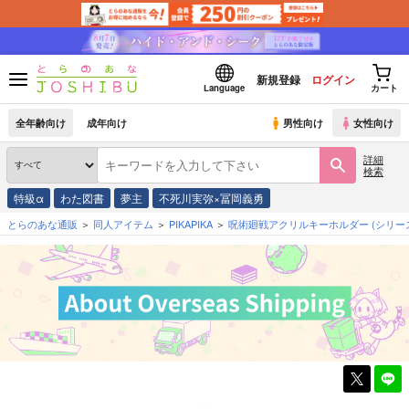
新規登録
ログイン
Language
カート
全年齢向け
成年向け
男性向け
女性向け
詳細
検索
特級α
わた図書
夢主
不死川実弥×冨岡義勇
とらのあな通販
同人アイテム
PIKAPIKA
呪術廻戦アクリルキーホルダー
(シリー