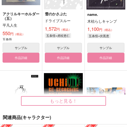
アクリルキーホルダー
雪のかさぶた
name.
（五）
ドライブスルー
木枯らしキャンプ
平凡人生
1,572
1,100
円
円
（税込）
（税込）
550
円
（税込）
五条悟×虎杖悠仁
五条悟×伏黒恵
五条悟
サンプル
サンプル
サンプル
作品詳細
作品詳細
作品詳細
もっと見る！
関連商品(キャラクター)