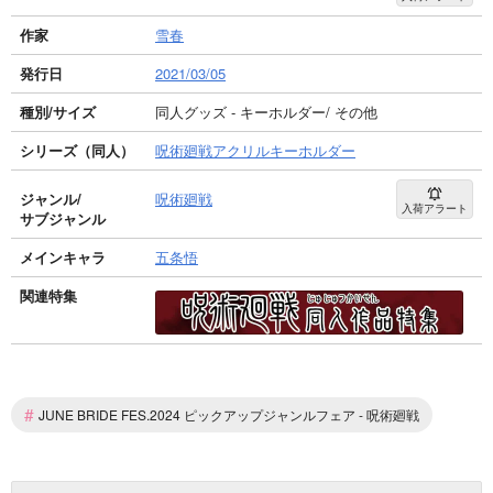
作家
雪春
発行日
2021/03/05
種別/サイズ
同人グッズ - キーホルダー/ その他
シリーズ（同人）
呪術廻戦アクリルキーホルダー
ジャンル/
呪術廻戦
入荷アラート
サブジャンル
メインキャラ
五条悟
関連特集
#
JUNE BRIDE FES.2024 ピックアップジャンルフェア - 呪術廻戦