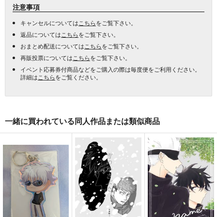
注意事項
キャンセルについては
こちら
をご覧下さい。
返品については
こちら
をご覧下さい。
おまとめ配送については
こちら
をご覧下さい。
再販投票については
こちら
をご覧下さい。
イベント応募券付商品などをご購入の際は毎度便をご利用ください。
詳細は
こちら
をご覧ください。
一緒に買われている同人作品または類似商品