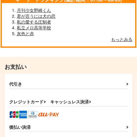
月刊少女野崎くん
君が言うには犬の恋
私の愛する圧制者
私立メロ高等学校
灰色と赤
もっとみる
お支払い
明日には春
落日
代引き
And But Cause I love
白鳥座
you
660
円
（税込）
クレジットカード
キャッシュレス決済
944
円
伏黒甚爾×禪院直哉
（税込）
五条悟×七海建人
サンプル
サンプル
後払い決済
作品詳細
作品詳細