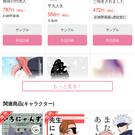
無限の代理人
ご用意されました
平凡人生
787
472
円
円
（税込）
（税込）
550
円
（税込）
釘崎野薔薇
釘崎野薔薇×虎杖悠仁
五条悟
サンプル
サンプル
サンプル
作品詳細
作品詳細
作品詳細
もっと見る！
関連商品(キャラクター)
落下点にて恋が成立
雪のかさぶた
夢中説夢
sleeep.
ドライブスルー
鬼ヶ島