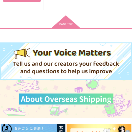
サンプル
サンプル
サンプル
作品詳細
作品詳細
作品詳細
かっこよすぎる…！
永い旅
しっちゃかめっちゃか
ご用意されました
無限の代理人
色雫
472
787
1,257
円
円
専売
専売
円
専売
（税込）
（税込）
（税込）
呪術廻戦
呪術廻戦
虎杖悠仁
呪術廻戦
釘崎野薔薇×虎杖悠仁
釘崎野薔薇
来栖華
五条悟×虎杖悠仁
サンプル
サンプル
サンプル
カート
カート
カート
さしすけゆ本
五歌 2nd
じゅじゅらいふ13
ARCHES
Allme
ARCHES
315
1,320
629
円
円
円
（税込）
（税込）
（税込）
さしす
オールキャラ
五条悟×庵歌姫
サンプル
サンプル
サンプル