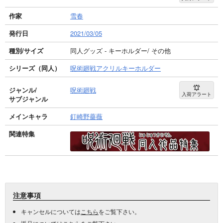
作家
雪春
発行日
2021/03/05
種別/サイズ
同人グッズ - キーホルダー/ その他
シリーズ（同人）
呪術廻戦アクリルキーホルダー
ジャンル/
呪術廻戦
入荷アラート
サブジャンル
メインキャラ
釘崎野薔薇
関連特集
注意事項
キャンセルについては
こちら
をご覧下さい。