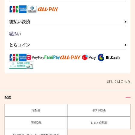
1,887
787
787
円
円
円
（税込）
（税込）
（税込）
五条悟×虎杖悠仁
五条悟×虎杖悠仁
五条悟×虎杖悠仁
サンプル
サンプル
サンプル
後払い決済
作品詳細
作品詳細
作品詳細
とらコイン
詳しくはこちら
配送
宅配便
ポスト投函
カタオモイ
うみのなきごえ
緑茶派
カタコト炒飯
店頭受取
おまとめ配送
787
472
円
円
（税込）
（税込）
五条悟×虎杖悠仁
五条悟×虎杖悠仁