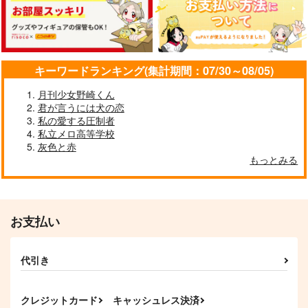
787
787
円
円
（税込）
（税込）
472
円
（税込）
五条悟×虎杖悠仁
五条悟×虎杖悠仁
五条悟×虎杖悠仁
サンプル
サンプル
サンプル
キーワードランキング(集計期間：07/30～08/05)
作品詳細
作品詳細
作品詳細
月刊少女野崎くん
君が言うには犬の恋
私の愛する圧制者
私立メロ高等学校
灰色と赤
もっとみる
お支払い
代引き
ごじょにゃんとゆじく
ごじょにゃんとゆじく
子虎ちゃんといっし
んまとめ
ん4
ょ！
ゴビョウ
ゴビョウ
ゴビョウ
クレジットカード
キャッシュレス決済