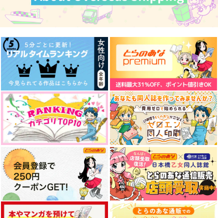
青いチューリップ
1,100
1,572
円
円
（税込）
（税込）
440
円
（税込）
五条悟×虎杖悠仁
五条悟×虎杖悠仁
五条悟×虎杖悠仁
サンプル
サンプル
サンプル
作品詳細
作品詳細
作品詳細
ビューティフルデイズ
彼の人の話
好きって言ってよ。下
帰路
無常讃歌
猿と腰掛
472
787
1,572
円
円
専売
円
専売
（税込）
（税込）
（税込）
呪術廻戦
呪術廻戦
呪術廻戦
五条悟×虎杖悠仁
五条悟×虎杖悠仁
五条悟×虎杖悠仁
サンプル
サンプル
サンプル
カート
カート
カート
bluedays
ごじょにゃんとゆじく
捕食
ん6
cafe cocoa
clockrock
ゴビョウ