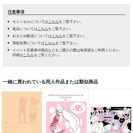
注意事項
キャンセルについては
こちら
をご覧下さい。
返品については
こちら
をご覧下さい。
おまとめ配送については
こちら
をご覧下さい。
再販投票については
こちら
をご覧下さい。
イベント応募券付商品などをご購入の際は毎度便をご利用ください。
詳細は
こちら
をご覧ください。
一緒に買われている同人作品または類似商品