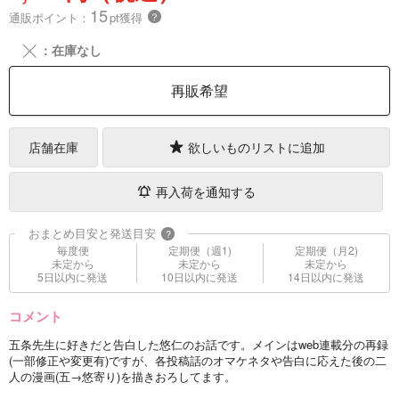
15
通販ポイント：
pt獲得
？
╳
：在庫なし
再販希望
店舗在庫
欲しいものリストに追加
再入荷を通知する
おまとめ目安と発送目安
?
毎度便
定期便（週1)
定期便（月2)
未定から
未定から
未定から
5日以内に発送
10日以内に発送
14日以内に発送
コメント
五条先生に好きだと告白した悠仁のお話です。メインはweb連載分の再録
(一部修正や変更有)ですが、各投稿話のオマケネタや告白に応えた後の二
人の漫画(五→悠寄り)を描きおろしてます。