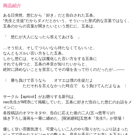
商品紹介
ある日突然、悠仁から「好き」だと告白された五条。
"先生と生徒"だからダメだとかいう、そういった形式的な言葉ではなく、
五条のからの言葉が聞きたいという悠仁に、五条は、
「 悠仁が大人になったら答えてあげる 」
…そう伝え、そしてつらいなら待たなくてもいいと、
なんともズルい言い方をした五条。
しかし悠仁は、そんな誤魔化した言い方をする五条に
それでも待つと、五条の本音が知りたいからと、
絶対に諦めないことを宣言してその場を去って行くのだったが…――
〈 勝ち負けで言うなら オマエは僕の生徒だよ
ただそれを言えなかった時点で もう負けてんだよなぁ 〉
サークル【apricot】がお贈りする新刊は、
neo先生がWEBにて掲載していた、五条に好きだ告白した悠仁のお話をメ
インに、
各投稿話のオマケネタや、告白に応えた後の二人(五→悠寄り)の
描き下ろし漫画を一冊に纏めた、[呪術廻戦]五悠本『先生!!』が登場！
優しく甘い雰囲気漂う、可愛らしい二人のやり取りがたっぷり詰まった
ピュアで温かなエピソードの数々を、是非お手元にてお楽しみ下さいま