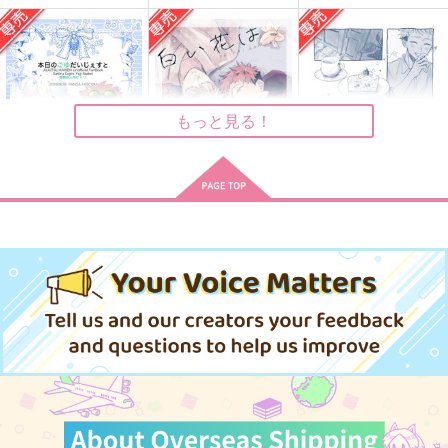
東雲
五悠と子ども６
しゃらんら！
KK
um
青いチューリップ
1,729
2,044
440
円
円
円
（税込）
（税込）
（税込）
五条悟×虎杖悠仁
五条悟×虎杖悠仁
五条悟×虎杖悠仁
もっと見る！
サンプル
サンプル
サンプル
作品詳細
作品詳細
作品詳細
本日のごゆだいじぇす
白い花は咲いたまま
雨があがればぼくたち
と
は
はしゃぎ太郎
パンダファシズム
爆速ししゃも
1,257
円
専売
（税込）
220
677
円
専売
円
専売
（税込）
（税込）
呪術廻戦
呪術廻戦
呪術廻戦
五条悟×虎杖悠仁
五条悟×虎杖悠仁
五条悟×虎杖悠仁
サンプル
サンプル
サンプル
カート
カート
カート
リチュアルホロウ
雪のかさぶた
ソレはソレ！コレはコ
レ！
bibi
ドライブスルー