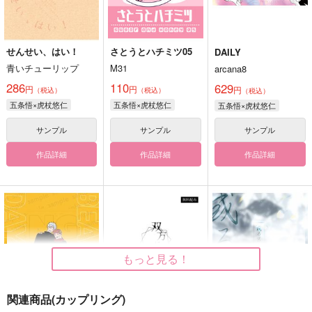
せんせい、はい！
さとうとハチミツ05
DAILY
青いチューリップ
M31
arcana8
286
110
629
円
円
円
（税込）
（税込）
（税込）
五条悟×虎杖悠仁
五条悟×虎杖悠仁
五条悟×虎杖悠仁
サンプル
サンプル
サンプル
作品詳細
作品詳細
作品詳細
もっと見る！
関連商品(カップリング)