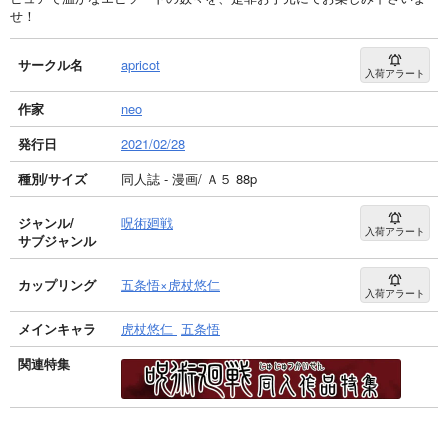
せ！
サークル名
apricot
入荷アラート
作家
neo
発行日
2021/02/28
種別/サイズ
同人誌 - 漫画/ Ａ５ 88p
ジャンル/
呪術廻戦
入荷アラート
サブジャンル
カップリング
五条悟×虎杖悠仁
入荷アラート
メインキャラ
虎杖悠仁
五条悟
関連特集