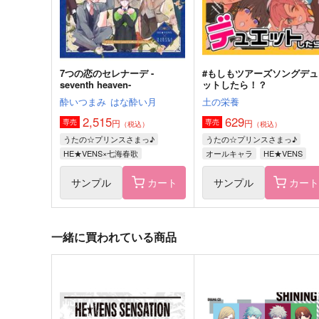
サンプル
作品詳細
サンプル
作品詳細
7つの恋のセレナーデ -
#もしもツアーズソングデュ
seventh heaven-
ットしたら！？
酔いつまみ
はな酔い月
土の栄養
2,515
629
円
円
専売
専売
（税込）
（税込）
うたの☆プリンスさまっ♪
うたの☆プリンスさまっ♪
HE★VENS×七海春歌
オールキャラ
HE★VENS
ST☆RISH
サンプル
カート
サンプル
カー
一緒に買われている商品
Can't deny it !
これからのボク達
Ｌａｒｍｅ
ゆめのおかしや。
880
787
円
円
（税込）
（税込）
カミュ×黒崎蘭丸
寿嶺二×美風藍