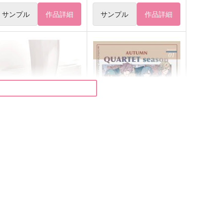
サンプル
作品詳細
サンプル
作品詳細
旧世界の僕らへ
QUARTETseason～AUTUMN
～
いつかの白昼夢
ハッピーパパラッチ！
25
円
（税込）
866
円
（税込）
月愛音
QUARTET NIGHT