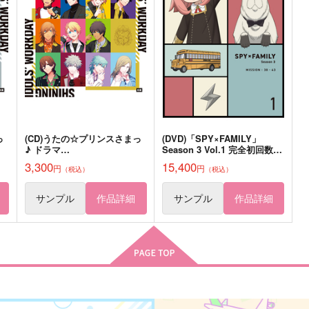
サンプル
作品詳細
サンプル
作品詳細
っ
(CD)うたの☆プリンスさまっ
(DVD)「SPY×FAMILY」
♪ ドラマ
Season 3 Vol.1 完全初回数量
RK
CD「SHINING IDOLS' WORK
限定版 DVD
3,300
15,400
円
円
（税込）
（税込）
DAY」前編
サンプル
作品詳細
サンプル
作品詳細