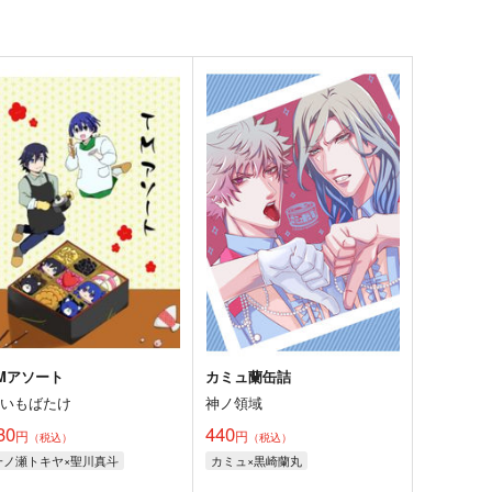
Mアソート
カミュ蘭缶詰
おいもばたけ
神ノ領域
30
440
円
円
（税込）
（税込）
一ノ瀬トキヤ×聖川真斗
カミュ×黒崎蘭丸