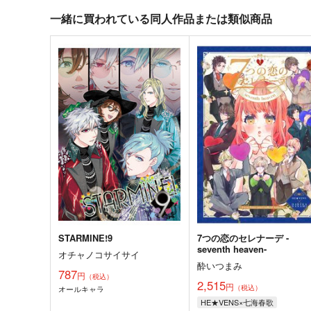
一緒に買われている同人作品または類似商品
STARMINE!9
7つの恋のセレナーデ -
seventh heaven-
オチャノコサイサイ
酔いつまみ
787
円
（税込）
2,515
円
（税込）
オールキャラ
HE★VENS×七海春歌