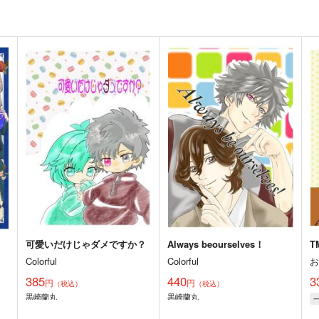
可愛いだけじゃダメですか？
Always beourselves！
T
Colorful
Colorful
385
440
3
円
円
（税込）
（税込）
黒崎蘭丸
黒崎蘭丸