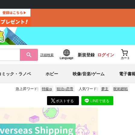
新規登録
ログイン
詳細
検索
Language
カート
コミック・ラノベ
ホビー
映像/音楽/ゲーム
電子書
急上昇ワード:
特級α
狛治×恋雪
人気ワード:
夢主
呪術廻戦
ポストする
LINEで送る