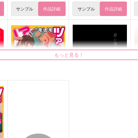
サンプル
作品詳細
サンプル
作品詳細
もっと見る！
#もしもツアーズソングデュエ
星に境界
ットしたら！？
marcato
土の栄養
1,100
8
円
（税込）
629
円
（税込）
オールキャラ
如
オールキャラ