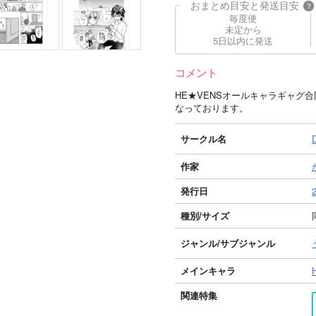
おまとめ目安と発送目安
?
毎度便
未定から
5日以内に発送
コメント
HE★VENSオールキャラギャグ
なっております。
サークル名
作家
発行日
種別/サイズ
ジャンル/
サブジャンル
メインキャラ
関連特集