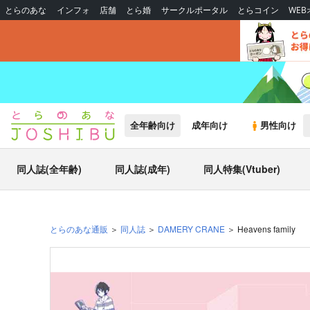
とらのあな
インフォ
店舗
とら婚
サークルポータル
とらコイン
WE
全年齢向け
成年向け
男性向け
同人誌(全年齢)
同人誌(成年)
同人特集(Vtuber)
とらのあな通販
同人誌
DAMERY CRANE
Heavens family