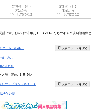
定期便（週1)
定期便（月2)
未定から
未定から
10日以内に発送
14日以内に発送
合同誌です。ほのぼの仲良しHE★VENSたちのギャグ漫画短編集と
DAMERY CRANE
入荷アラート
を設定
かま
のこ
2020/02/16
同人誌 - 漫画/ Ｂ５ 54p
うたの☆プリンスさまっ♪
入荷アラート
を設定
HE★VENS