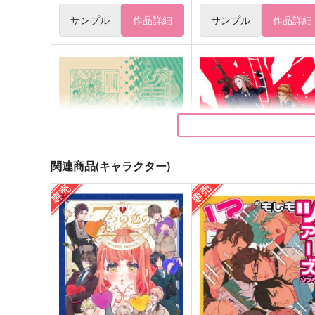
サンプル
作品詳細
サンプル
作品詳細
関連商品(キャラクター)
STARMINE!8.5-emotion-
Joker to LOVE!
オチャノコサイサイ
15gram
286
944
円
円
（税込）
（税込）
オールキャラ
神宮寺レン