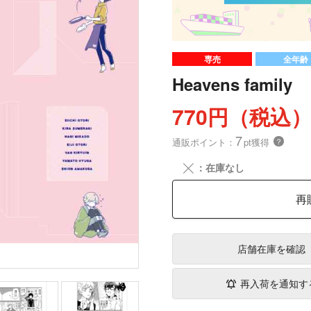
専売
全年齢
Heavens family
770円（税込
7
通販ポイント：
pt獲得
？
╳
：在庫なし
再
店舗在庫
を確認
再入荷を通知す