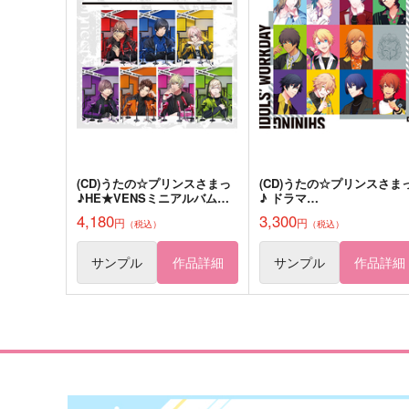
サンプル
作品詳細
サンプル
作品詳細
(CD)うたの☆プリンスさまっ
(CD)うたの☆プリンスさま
♪HE★VENSミニアルバム
♪ ドラマ
「HE★VENS SENSATION」
CD「SHINING IDOLS' WO
4,180
3,300
円
円
（税込）
（税込）
DAY」後編
サンプル
作品詳細
サンプル
作品詳細
薄氷は春の夢を見る
デートに行きたいっ！
ebi
真夜中の水族館
715
629
円
円
（税込）
（税込）
カミュ×七海春歌
ジェイド×アズール