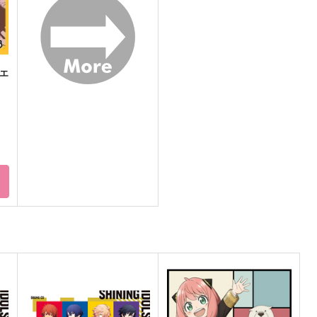
サンプル
作品詳細
サンプル
作品詳細
エ
ト
ドント・ストップ・アイドル
EVER GREEN
P
燃えよドラゴン
夜野珈琲
629
550
1
円
円
（税込）
（税込）
神
黒崎蘭丸×寿嶺二