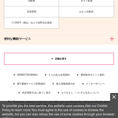
宅配便
ポスト投函
BOY
XX色の呪いを一匙
LOWBROW
シアターマリン
店頭受取
おまとめ配送
550
3,960
円
円
（税込）
（税込）
11,000円（税込）以上で送料当社負担
水戸洋平×桜木花道
五条悟×女夢主
サンプル
サンプル
便利な機能/サービス
作品詳細
作品詳細
店舗を探す
WEBSITE利用規約
とらのあな会員規約
通信販売ポイント規約
電子書籍サービス利用規約
個人情報保護方針
クッキーポリシー
特定商取引法に基づく表示
なりすまし・いたずら注文について
For Overseas customer, now you can ship your purchases by using purchases agent
services “AOCS”! Click {more…} for more information …
more
To provide you the best service, this website uses cookies.See our Cookie
Policy to learn more.You must agree to the use of cookies to browse the
website, but you can also refuse the use of some cookies through your browser