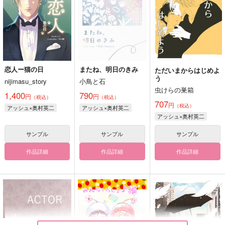
恋人ー猫の日
またね、明日のきみ
ただいまからはじめよ
う
nijimasu_story
小鳥と石
虫けらの巣箱
1,400
790
円
円
（税込）
（税込）
707
円
（税込）
アッシュ×奥村英二
アッシュ×奥村英二
アッシュ×奥村英二
サンプル
サンプル
サンプル
作品詳細
作品詳細
作品詳細