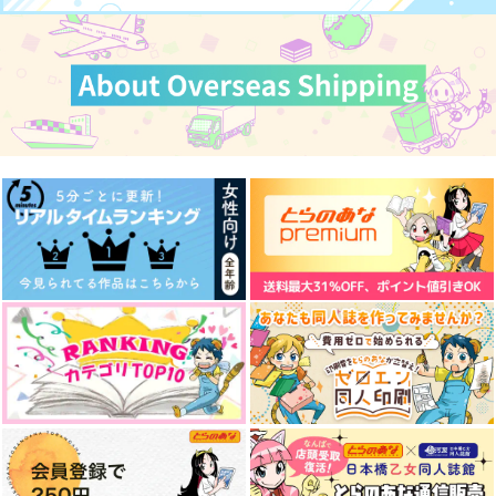
サンプル
カート
memory 再版
まるで映画のような
ＬＩＦＥ
juran
まるで別人
センターポイント
2,100
944
1,760
円
円
円
（税込）
（税込）
（税込）
アッシュ×奥村英二
アッシュ×奥村英二
アッシュ×奥村英二
サンプル
サンプル
サンプル
作品詳細
作品詳細
作品詳細