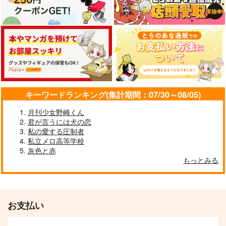
BABYFISH おはなの
BABYFISH あえくち
最愛と祝福を
ようせいさん編
ゃといっちょ編
gggっと
http:404
http:404
944
円
（税込）
629
629
円
円
（税込）
（税込）
カイザー×潔世一
奥村英二×アッシュ
奥村英二×アッシュ
サンプル
サンプル
サンプル
キーワードランキング(集計期間：07/30～08/05)
作品詳細
作品詳細
作品詳細
月刊少女野崎くん
君が言うには犬の恋
私の愛する圧制者
私立メロ高等学校
灰色と赤
もっとみる
お支払い