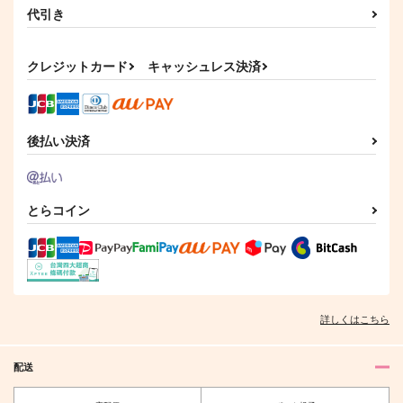
代引き
LOVE！
４人のフィアンセとハ
ちかくて とおくて
DRAGONBALL
ピハピライフ
屋根裏
クレジットカード
キャッシュレス決済
むちゅう。
Libyan
787
円
（税込）
1,572
165
円
円
（税込）
（税込）
ロー×ルフィ
孫悟空×チチ
カイザー×潔世一
後払い決済
サンプル
サンプル
サンプル
作品詳細
作品詳細
作品詳細
とらコイン
詳しくはこちら
配送