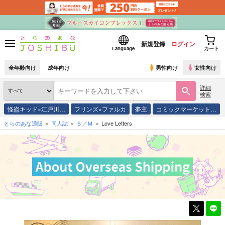
新規登録
ログイン
Language
カート
全年齢向け
成年向け
男性向け
女性向け
詳細
検索
怪盗キッド×江戸川…
フリンズ×ファルカ
夢主
コミックマーケット…
とらのあな通販
同人誌
Ｓ／Ｍ
Love Letters