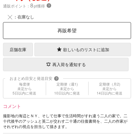
8
通販ポイント：
pt獲得
？
╳
：在庫なし
再販希望
店舗在庫
欲しいものリストに追加
再入荷を通知する
おまとめ目安と発送目安
?
毎度便
定期便（週1)
定期便（月2)
未定から
未定から
未定から
5日以内に発送
10日以内に発送
14日以内に発送
コメント
撮影地の海辺とＮＹ、そして仕事で生活時間がすれ違う二人の家で。二
十代後半のアッシュと英二が交わす二十通の往復書簡を、二人の作家が
それぞれの視点を担当して描きます。