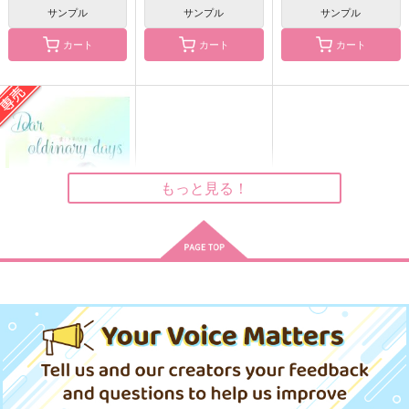
サンプル
サンプル
サンプル
カート
カート
カート
花わずらい
バイトリーダーえいじ
【「A英再録」収録
くん（2）
済】ブルータートルの
水と空気
夢
藍染工房
ナナイロ
880
円
（税込）
315
968
円
円
（税込）
（税込）
奥村英二×アッシュ
アッシュ×奥村英二
アッシュ×奥村英二
もっと見る！
サンプル
サンプル
サンプル
作品詳細
作品詳細
作品詳細
Dear ordinary days
愛しき平凡な日々
まるで別人
472
円
専売
（税込）
BANANA FISH
アッシュ×奥村英二