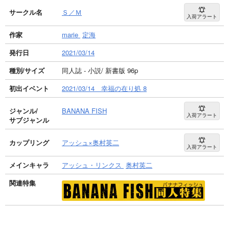
サークル名
Ｓ／Ｍ
入荷アラート
作家
marie
定海
発行日
2021/03/14
種別/サイズ
同人誌 - 小説/ 新書版 96p
初出イベント
2021/03/14 幸福の在り処 8
ジャンル/
BANANA FISH
入荷アラート
サブジャンル
カップリング
アッシュ×奥村英二
入荷アラート
メインキャラ
アッシュ・リンクス
奥村英二
関連特集