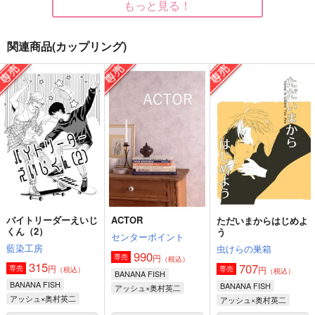
もっと見る！
関連商品(カップリング)
ACTOR
【折本付】
恋のあてさき
BABYFISH みんなと
センターポイント
水と空気
いっしょ編
http:404
990
990
円
円
（税込）
（税込）
1,415
円
（税込）
アッシュ×奥村英二
奥村英二×アッシュ
奥村英二×アッシュ
サンプル
サンプル
サンプル
作品詳細
作品詳細
作品詳細
バイトリーダーえいじ
ACTOR
ただいまからはじめよ
くん（2）
う
センターポイント
藍染工房
虫けらの巣箱
990
円
専売
（税込）
315
707
円
専売
円
専売
（税込）
（税込）
BANANA FISH
BANANA FISH
BANANA FISH
アッシュ×奥村英二
アッシュ×奥村英二
アッシュ×奥村英二