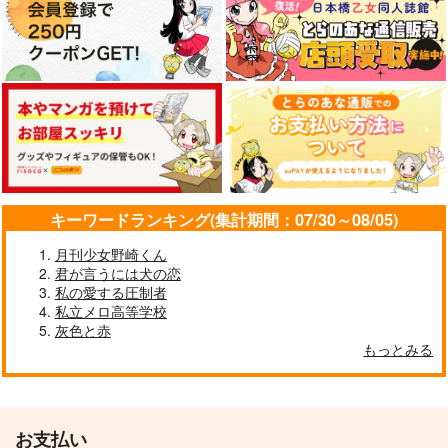
サンプル
カート
イッツ・ア・スモール
いまは革命の途中
Alf Laylah wa Laylah
スカラビア
ひねもす
OneRoom
RaM
1,430
3,457
円
円
（税込）
（税込）
787
円
（税込）
ジャミル×カリム
ジャミル×カリム
ジャミル×カリム
サンプル
サンプル
サンプル
キーワードランキング(集計期間：07/30～08/05)
作品詳細
作品詳細
作品詳細
月刊少女野崎くん
君が言うには犬の恋
私の愛する圧制者
私立メロ高等学校
灰色と赤
もっとみる
お支払い