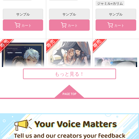
ジャミル×カリム
サンプル
サンプル
サンプル
カート
カート
カート
おはなし3
めるてぃしょこらまじ
たのしぃカリジャミ
っく
やとけい
TEAM HARAPEKO
チワワの山
944
1,100
円
円
（税込）
（税込）
629
円
（税込）
ジャミル×カリム
カリム×ジャミル
ジャミル×カリム
もっと見る！
サンプル
サンプル
サンプル
作品詳細
作品詳細
作品詳細
名前を知らない感情だ
おはなしをきかせて
つまんで、おろして、
った 前編
うけとめて
外燃機関
角砂糖
tondemo1/2
849
円
専売
（税込）
629
629
円
専売
円
専売
（税込）
（税込）
その他
その他
その他
ジャミル×カリム