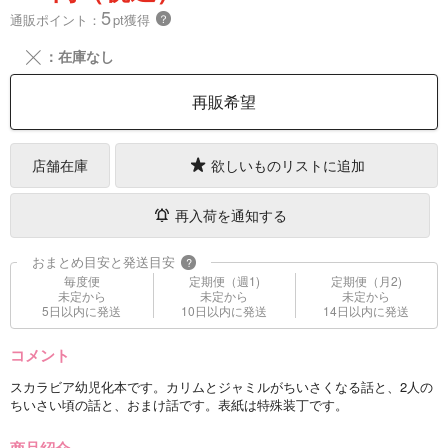
5
通販ポイント：
pt獲得
？
╳
：在庫なし
再販希望
店舗在庫
欲しいものリストに追加
再入荷を通知する
おまとめ目安と発送目安
?
毎度便
定期便（週1)
定期便（月2)
未定から
未定から
未定から
5日以内に発送
10日以内に発送
14日以内に発送
コメント
スカラビア幼児化本です。カリムとジャミルがちいさくなる話と、2人の
ちいさい頃の話と、おまけ話です。表紙は特殊装丁です。
商品紹介