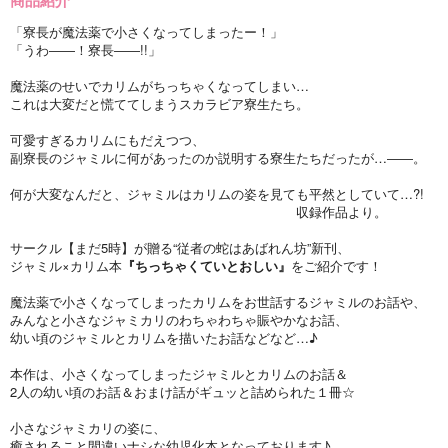
「寮長が魔法薬で小さくなってしまったー！」
「うわ――！寮長――!!」
魔法薬のせいでカリムがちっちゃくなってしまい…
これは大変だと慌ててしまうスカラビア寮生たち。
可愛すぎるカリムにもだえつつ、
副寮長のジャミルに何があったのか説明する寮生たちだったが…――。
何が大変なんだと、ジャミルはカリムの姿を見ても平然としていて…?!
収録作品より。
サークル【まだ5時】が贈る“従者の蛇はあばれん坊”新刊、
ジャミル×カリム本
『ちっちゃくていとおしい』
をご紹介です！
魔法薬で小さくなってしまったカリムをお世話するジャミルのお話や、
みんなと小さなジャミカリのわちゃわちゃ賑やかなお話、
幼い頃のジャミルとカリムを描いたお話などなど…♪
本作は、小さくなってしまったジャミルとカリムのお話＆
2人の幼い頃のお話＆おまけ話がギュッと詰められた１冊☆
小さなジャミカリの姿に、
癒されること間違いナシな幼児化本となっております♪