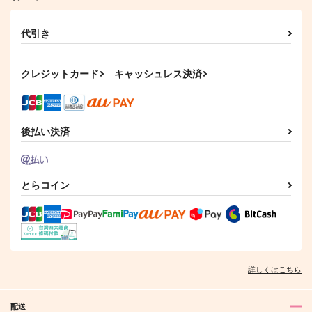
代引き
何度だって幕開けを
きっとお前が運命の
Trust you.
人！
ISOTOPE
qua*
チワワの山
クレジットカード
キャッシュレス決済
315
3,144
円
円
（税込）
（税込）
715
円
（税込）
ジャミル×カリム
カリム×ジャミル
ジャミル×カリム
後払い決済
サンプル
サンプル
サンプル
作品詳細
作品詳細
作品詳細
とらコイン
詳しくはこちら
配送