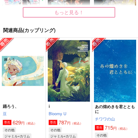
もっと見る！
関連商品(カップリング)
テイク・バック・マ
闇と踊れ
これからのおれたちは
イ・ライフ
ここだけの話
ふくはうち
なぜなら
946
3,144
円
円
（税込）
（税込）
1,572
円
（税込）
ジャミル×カリム
ジャミル×カリム
ジャミル×カリム
サンプル
サンプル
サンプル
作品詳細
作品詳細
作品詳細
踊ろう、
i
あの煌めきを君ととも
に
豆
Bloomy U
チワワの山
629
787
円
円
専売
専売
（税込）
（税込）
715
円
専売
（税込）
その他
その他
その他
ジャミル×カリム
ジャミル×カリム