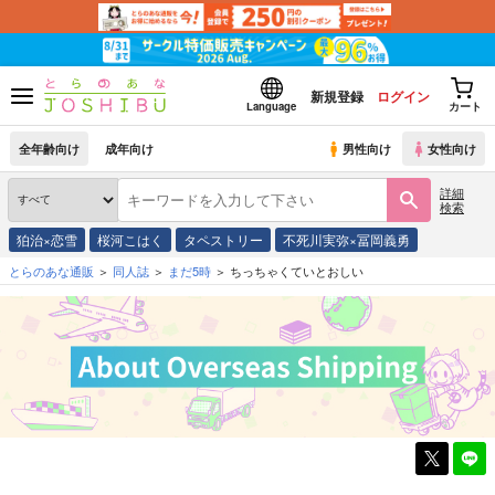
新規登録
ログイン
Language
カート
全年齢向け
成年向け
男性向け
女性向け
詳細
検索
狛治×恋雪
桜河こはく
タペストリー
不死川実弥×冨岡義勇
とらのあな通販
同人誌
まだ5時
ちっちゃくていとおしい