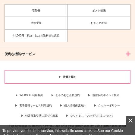
宅配便
ポスト投函
Trust me.
ふたりぐらし 夏
qua*
ふくはうち
店頭受取
おまとめ配送
2,829
315
円
円
（税込）
（税込）
11,000円（税込）以上で送料当社負担
カリム×ジャミル
ジャミル×カリム
サンプル
サンプル
便利な機能/サービス
作品詳細
作品詳細
店舗を探す
WEBSITE利用規約
とらのあな会員規約
通信販売ポイント規約
電子書籍サービス利用規約
個人情報保護方針
クッキーポリシー
特定商取引法に基づく表示
なりすまし・いたずら注文について
For Overseas customer, now you can ship your purchases by using purchases agent
services “AOCS”! Click {more…} for more information …
more
To provide you the best service, this website uses cookies.See our Cookie