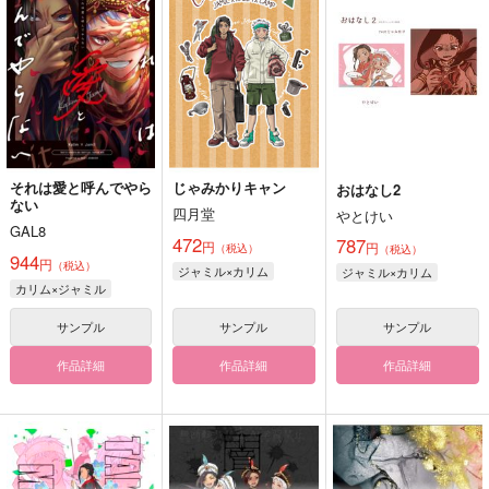
それは愛と呼んでやら
じゃみかりキャン
おはなし2
ない
四月堂
やとけい
GAL8
472
787
円
円
（税込）
（税込）
944
円
（税込）
ジャミル×カリム
ジャミル×カリム
カリム×ジャミル
サンプル
サンプル
サンプル
作品詳細
作品詳細
作品詳細