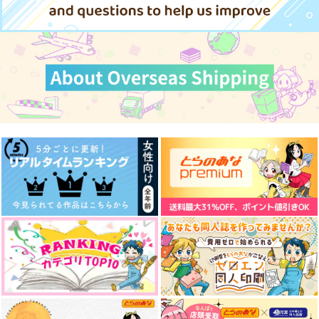
ジャミル×カリム
ジャミル×カリム
サンプル
サンプル
サンプル
カート
カート
カート
夢見の話
おはなし 上・下
砂漠に降る雨の話
木菟寮
やとけい
木菟寮
1,257
3,300
1,572
円
円
円
（税込）
（税込）
（税込）
ジャミル×カリム
ジャミル×カリム
ジャミル×カリム
サンプル
サンプル
サンプル
作品詳細
作品詳細
作品詳細
遊園地に行くジャカ
magical shine
660
円
専売
（税込）
その他
ジャミル×カリム