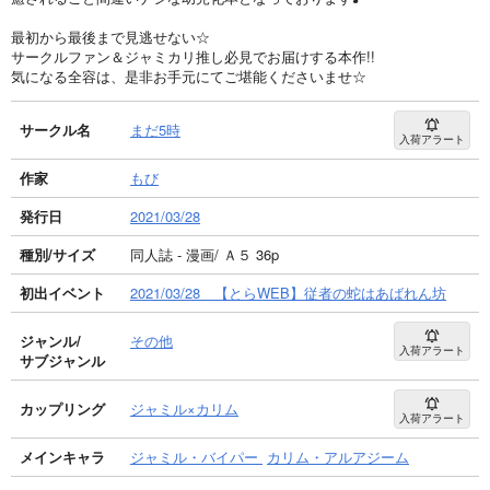
最初から最後まで見逃せない☆
サークルファン＆ジャミカリ推し必見でお届けする本作!!
気になる全容は、是非お手元にてご堪能くださいませ☆
サークル名
まだ5時
入荷アラート
作家
もび
発行日
2021/03/28
種別/サイズ
同人誌 - 漫画/ Ａ５ 36p
初出イベント
2021/03/28 【とらWEB】従者の蛇はあばれん坊
ジャンル/
その他
入荷アラート
サブジャンル
カップリング
ジャミル×カリム
入荷アラート
メインキャラ
ジャミル・バイパー
カリム・アルアジーム