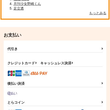
472
2,860
円
円
（税込）
（税込）
月刊少女野崎くん
リリア×ケイト
ケイト・ダイヤモンド
足立透
リリア×ケイト
もっとみる
サンプル
サンプル
サンプル
作品詳細
作品詳細
作品詳細
お支払い
代引き
クレジットカード
キャッシュレス決済
後払い決済
CRACK DIAMOND
梅に鶯
それって きっと もし
かして
第二研究室
シダ植物園
週末
とらコイン
787
472
円
円
（税込）
（税込）
788
円
ケイト・ダイヤモンド
（税込）
藤堂平助×男主人公