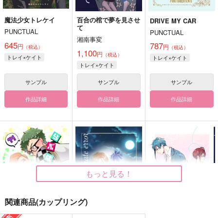
魔法少女トレケイ
百合の棺で夢を見させ
DRIVE MY CAR
て
PUNCTUAL
PUNCTUAL
湘南事変
645
787
円
円
（税込）
（税込）
1,100
円
（税込）
トレイ×ケイト
トレイ×ケイト
トレイ×ケイト
サンプル
サンプル
サンプル
作品詳細
作品詳細
作品詳細
もっと見る！
関連商品(カップリング)