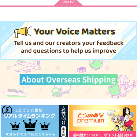
センターポイント
PUNCTUAL
Whale Magic
990
802
787
円
円
円
（税込）
（税込）
（税込）
トレイ・クローバー
アッシュ×奥村英二
トレイ×ケイト
サンプル
サンプル
サンプル
作品詳細
作品詳細
作品詳細
惑星で踊るサテライト
カフェ・クローバーへ
ホームメイド・出られ
ようこそ
ない部屋
くらとら
すごもりたまご
ニコラシカ