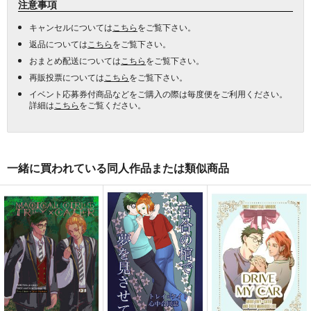
注意事項
キャンセルについては
こちら
をご覧下さい。
返品については
こちら
をご覧下さい。
おまとめ配送については
こちら
をご覧下さい。
再販投票については
こちら
をご覧下さい。
イベント応募券付商品などをご購入の際は毎度便をご利用ください。
詳細は
こちら
をご覧ください。
一緒に買われている同人作品または類似商品