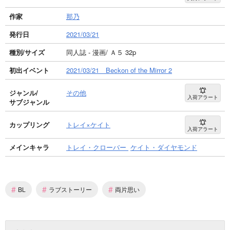
作家
那乃
発行日
2021/03/21
種別/サイズ
同人誌 - 漫画/ Ａ５ 32p
初出イベント
2021/03/21 Beckon of the Mirror 2
ジャンル/
その他
入荷アラート
サブジャンル
カップリング
トレイ×ケイト
入荷アラート
メインキャラ
トレイ・クローバー
ケイト・ダイヤモンド
#
#
#
BL
ラブストーリー
両片思い