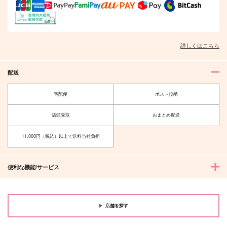
冨岡義勇×胡蝶しのぶ
サンプル
サンプル
サンプル
作品詳細
作品詳細
作品詳細
詳しくはこちら
配送
宅配便
ポスト投函
店頭受取
おまとめ配送
11,000円（税込）以上で送料当社負担
便利な機能/サービス
眷恋とベイビーブルー
Swan song
onekill
わたぬき文屋
1,888
1,870
円
円
店舗を探す
（税込）
（税込）
ランス×マッシュ
カイザー×潔世一