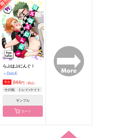
らぶはぷにんぐ！
fortunate error
不自由な音
＋DolcE
透りすがり
H/Mono
944
472
944
円
円
円
（税込）
（税込）
（税込）
トレイ×ケイト
ケイト×イデア
フロイド×リドル
サンプル
サンプル
サンプル
作品詳細
作品詳細
作品詳細
らぶはぷにんぐ！
＋DolcE
944
円
専売
（税込）
その他
トレイ×ケイト
サンプル
カート
ACTOR
とれけい11月号
ラングドシャ