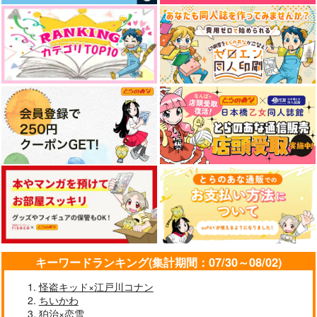
504
円
（税込）
472
858
円
円
（税込）
矢戸乃上那由汰
（税込）
トレイ×リドル
ケイト×イデア
サンプル
サンプル
サンプル
作品詳細
作品詳細
作品詳細
キーワードランキング(集計期間：07/30～08/02)
フォトジェニック＆ピ
あの夜の先に
【リリケイ総集編】瞬
ースフル
きを集めて
怪盗キッド×江戸川コナン
チェリー座
ちいかわ
雑木林
チェリー座
629
円
狛治×恋雪
（税込）