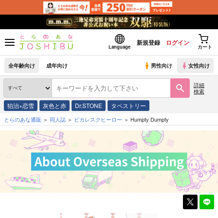
新規登録
ログイン
Language
カート
全年齢向け
成年向け
男性向け
女性向け
詳細
検索
狛治×恋雪
灰色と赤
Dr.STONE
タペストリー
とらのあな通販
同人誌
ピカレスクヒーロー
Humpty Dumpty