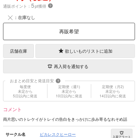
5
通販ポイント：
pt獲得
？
╳
：在庫なし
再販希望
店舗在庫
欲しいものリストに追加
再入荷を通知する
おまとめ目安と発送目安
?
毎度便
定期便（週1)
定期便（月2)
未定から
未定から
未定から
5日以内に発送
10日以内に発送
14日以内に発送
コメント
両片思いのトレケイがトレイの告白をきっかけに歩み寄るなれそめ話
サークル名
ピカレスクヒーロー
入荷アラート